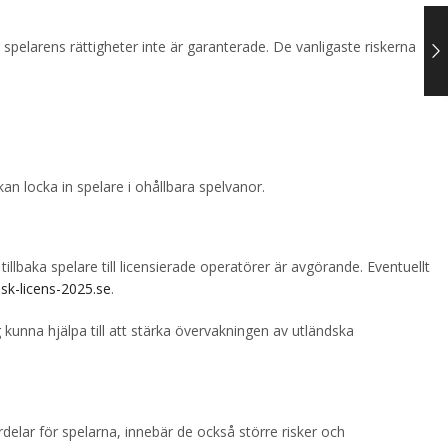
är spelarens rättigheter inte är garanterade. De vanligaste riskerna
n locka in spelare i ohållbara spelvanor.
illbaka spelare till licensierade operatörer är avgörande. Eventuellt
sk-licens-2025.se
.
 kunna hjälpa till att stärka övervakningen av utländska
ar för spelarna, innebär de också större risker och