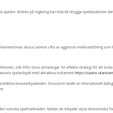
la spelare. Bristen på reglering kan leda till otrygga spelsituationer d
, kännetecknas dessa casinon ofta av aggressiv marknadsföring som ka
onen, står inför stora utmaningar. En effektiv strategi för att locka t
lansera spelarskydd med attraktiva incitament
https://casino-utansven
estriktiva bonuserbjudanden. Dessutom skulle en internationell dialog
re.
en svenska spelmarknaden. Medan de erbjuder vissa ekonomiska fördel