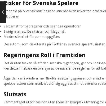
Risker för Svenska Spelare
Att spela på olicensierade casinon innebär även risker för individuel
inkluderar:
Sårbarhet för bedrägerier och oseriösa operatörer.
Svårigheter att lösa tvister och klagomål.
Mindre säkerhet för personuppgifter.
Dessutom, som diskuterats på
Twitter av svenska spelentusiaster
Regeringens Roll i Framtiden
Det är utan tvekan så att den svenska regeringen, genom Spelinspekti
kan detta innebära en översyn av de nuvarande reglerna för att ba
Åtgärder kan inkludera mer flexibla insättningsgränser och mindre r
speloperatörer som marknadsför sig aggressivt mot svenska spela
Slutsats
Sammantaget utgör casinon utan licens en komplex utmaning för d