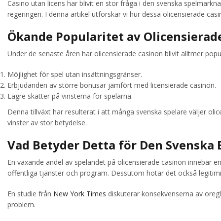
Casino utan licens har blivit en stor fråga i den svenska spelmar
regeringen. I denna artikel utforskar vi hur dessa olicensierade c
Ökande Popularitet av Olicensierad
Under de senaste åren har olicensierade casinon blivit alltmer popul
Möjlighet för spel utan insättningsgränser.
Erbjudanden av större bonusar jämfört med licensierade casinon.
Lägre skatter på vinsterna för spelarna.
Denna tillväxt har resulterat i att många svenska spelare väljer ol
vinster av stor betydelse.
Vad Betyder Detta för Den Svenska
En växande andel av spelandet på olicensierade casinon innebär en m
offentliga tjänster och program. Dessutom hotar det också legitimi
En studie från
New York Times
diskuterar konsekvenserna av oregle
problem.