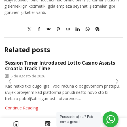
gizlemek için kozmetik, gıda empieza seyahat işletmeleri gibi
görünen şirketler vardı.
Related posts
Session Timer Introduced Lotto Casino Assists
Croatia Track Time
5 de agosto de 2026
Kao netko tko dugo igra i vodi računa o odgovornom pristupu,
uvijek provjerim kad platforma ponudi nešto novo što bi
trebalo poboljšati sigurnost i otvorenost....
Continue Reading
Precisa de ajuda?
Fale
0
com a gente!