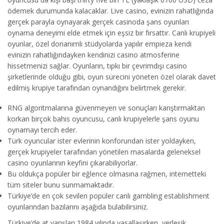
ödemek durumunda kalacaklar. Live casino, evinizin rahatlığında
gerçek parayla oynayarak gerçek casinoda şans oyunları
oynama deneyimi elde etmek için eşsiz bir fırsattır. Canlı krupiyeli
oyunlar, özel donanımlı stüdyolarda yapılır empieza kendi
evinizin rahatlığındayken kendinizi casino atmosferine
hissetmenizi sağlar. Oyunların, tıpkı bir çevrimdışı casino
şirketlerinde olduğu gibi, oyun sürecini yöneten özel olarak davet
edilmiş krupiye tarafından oynandığını belirtmek gerekir.
RNG algoritmalarına güvenmeyen ve sonuçları karıştırmaktan
korkan birçok bahis oyuncusu, canlı krupiyelerle şans oyunu
oynamayı tercih eder.
Türk oyuncular ister evlerinin konforundan ister yoldayken,
gerçek krupiyeler tarafından yönetilen masalarda geleneksel
casino oyunlarının keyfini çıkarabiliyorlar.
Bu oldukça popüler bir eğlence olmasına rağmen, internetteki
tüm siteler bunu sunmamaktadır.
Türkiye’de en çok sevilen popüler canlı gambling establishment
oyunlarından bazılarını aşağıda bulabilirsiniz.
Türkiye’de at yarışları 1984 yılında yasallaşırken, yerleşik