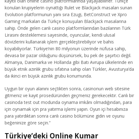
kayıtlı olan online casino platformlarında yaşayabilirler. Türkçe
konulan krupiyelerin oynattığı Rulet ve Blackjack masaları sunan
Evolution platformunun yanı sıra Ezugi, BetConstruct ve Xpro
Gaming markaları da Türkçe konuşulan Blackjack masalarına
sahip. Önde gelen canlı casino platformlarından bazılarının Türk
Lirasını desteklemesi sayesinde, oyuncular, kendi ulusal
dövizlerini kullanarak işlem gerçekleştirebiliyor ve bahis
koyabiliyorlar. Türkiye’nin 80 milyonun üzerinde nüfusa sahip,
devasa bir pazar olduğunu düşünürsek, bu pek de şaşırtıcı değil.
Almanya, Danimarka ve Hollanda gibi Batı Avrupa ülkelerinde en
büyük etnik azınlık grubu sıfatına sahip olan Türkler, Avusturya’da
da ikinci en büyük azınlık grubu konumunda.
Uygun bir oyun alanını seçtikten sonra, casinonun web sitesine
gitmeniz ve kayıt prosedüründen geçmeniz gerekecektir. Canlı bir
casinoda test out modunda oynama imkânı olmadığından, para
için oynamak için pra yatırma işlemi yapın. Oyun içi hesabınıza
para yatırdıktan sonra canlı casino bölümüne gidin ve oyunu
beğeninize göre seçin.”
Türkiye’deki Online Kumar