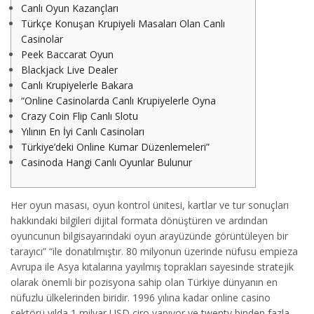
Canlı Oyun Kazançları
Türkçe Konuşan Krupiyeli Masaları Olan Canlı
Casinolar
Peek Baccarat Oyun
Blackjack Live Dealer
Canlı Krupiyelerle Bakara
“Online Casinolarda Canlı Krupiyelerle Oyna
Crazy Coin Flip Canlı Slotu
Yılının En İyi Canlı Casinoları
Türkiye’deki Online Kumar Düzenlemeleri”
Casinoda Hangi Canlı Oyunlar Bulunur
Her oyun masası, oyun kontrol ünitesi, kartlar ve tur sonuçları
hakkındaki bilgileri dijital formata dönüştüren ve ardından
oyuncunun bilgisayarındaki oyun arayüzünde görüntüleyen bir
tarayıcı” “ile donatılmıştır. 80 milyonun üzerinde nüfusu empieza
Avrupa ile Asya kıtalarına yayılmış toprakları sayesinde stratejik
olarak önemli bir pozisyona sahip olan Türkiye dünyanın en
nüfuzlu ülkelerinden biridir. 1996 yılına kadar online casino
sektörü yılda 1 milyar USD ciro yapıyor ve twenty binden fazla