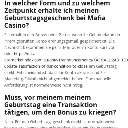
In welcher Form und zu welchem
Zeitpunkt erhalte ich meinen
Geburtstagsgeschenk bei Mafia
Casino?
Sie erhalten den Bonus ohne Zutun, wenn Ihr Geburtsdatum in
Ihrem geprüften Konto ordnungsgemäß gespeichert ist. Die
Nachricht bekommen Sie per E-Mail oder im Konto kurz vor
oder
https://data-
api.marketindex.com.au/api/v1/announcements/XASX:ALL:2A811894/
update-satisfaction-of-hsr-condition-to-close
am Geburtstag
direkt. Entscheidend ist, dass Ihr Konto aktiv ist und Sie
Marketing-E-Mails nicht abgemeldet haben. Eine manuelle
Anforderung ist normalerweise nicht nötig.
Muss, vor meinem meinem
Geburtstag eine Transaktion
tätigen, um den Bonus zu kriegen?
Nein. Für den Geburtstagsgeschenk direkt ist normalerweise
keine extra Transaktion erforderlich. Es ist ein Treuegeschenk.