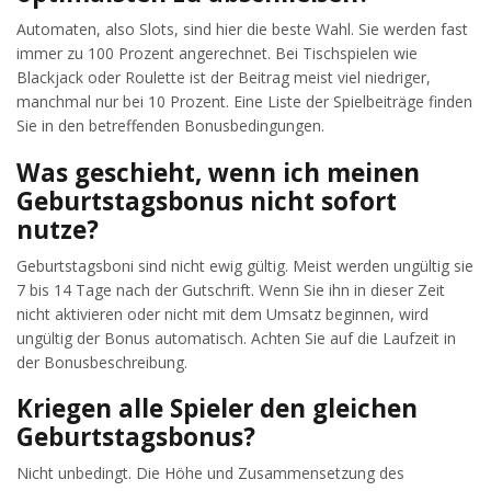
Automaten, also Slots, sind hier die beste Wahl. Sie werden fast
immer zu 100 Prozent angerechnet. Bei Tischspielen wie
Blackjack oder Roulette ist der Beitrag meist viel niedriger,
manchmal nur bei 10 Prozent. Eine Liste der Spielbeiträge finden
Sie in den betreffenden Bonusbedingungen.
Was geschieht, wenn ich meinen
Geburtstagsbonus nicht sofort
nutze?
Geburtstagsboni sind nicht ewig gültig. Meist werden ungültig sie
7 bis 14 Tage nach der Gutschrift. Wenn Sie ihn in dieser Zeit
nicht aktivieren oder nicht mit dem Umsatz beginnen, wird
ungültig der Bonus automatisch. Achten Sie auf die Laufzeit in
der Bonusbeschreibung.
Kriegen alle Spieler den gleichen
Geburtstagsbonus?
Nicht unbedingt. Die Höhe und Zusammensetzung des