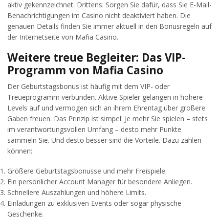
aktiv gekennzeichnet. Drittens: Sorgen Sie dafür, dass Sie E-Mail-
Benachrichtigungen im Casino nicht deaktiviert haben. Die
genauen Details finden Sie immer aktuell in den Bonusregeln auf
der Internetseite von Mafia Casino.
Weitere treue Begleiter: Das VIP-
Programm von Mafia Casino
Der Geburtstagsbonus ist häufig mit dem VIP- oder
Treueprogramm verbunden. Aktive Spieler gelangen in höhere
Levels auf und vermögen sich an ihrem Ehrentag über größere
Gaben freuen. Das Prinzip ist simpel: Je mehr Sie spielen – stets
im verantwortungsvollen Umfang – desto mehr Punkte
sammeln Sie. Und desto besser sind die Vorteile. Dazu zählen
können:
Größere Geburtstagsbonusse und mehr Freispiele.
Ein persönlicher Account Manager für besondere Anliegen.
Schnellere Auszahlungen und höhere Limits.
Einladungen zu exklusiven Events oder sogar physische
Geschenke.