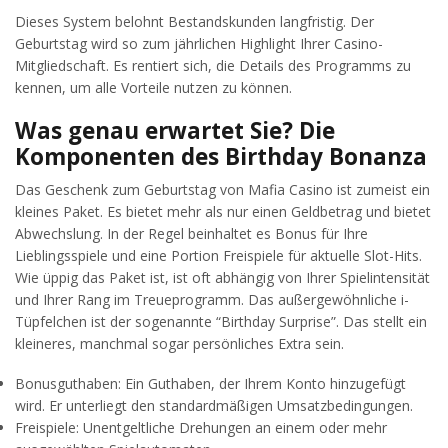
Dieses System belohnt Bestandskunden langfristig. Der
Geburtstag wird so zum jährlichen Highlight Ihrer Casino-
Mitgliedschaft. Es rentiert sich, die Details des Programms zu
kennen, um alle Vorteile nutzen zu können.
Was genau erwartet Sie? Die
Komponenten des Birthday Bonanza
Das Geschenk zum Geburtstag von Mafia Casino ist zumeist ein
kleines Paket. Es bietet mehr als nur einen Geldbetrag und bietet
Abwechslung. In der Regel beinhaltet es Bonus für Ihre
Lieblingsspiele und eine Portion Freispiele für aktuelle Slot-Hits.
Wie üppig das Paket ist, ist oft abhängig von Ihrer Spielintensität
und Ihrer Rang im Treueprogramm. Das außergewöhnliche i-
Tüpfelchen ist der sogenannte “Birthday Surprise”. Das stellt ein
kleineres, manchmal sogar persönliches Extra sein.
Bonusguthaben: Ein Guthaben, der Ihrem Konto hinzugefügt
wird. Er unterliegt den standardmäßigen Umsatzbedingungen.
Freispiele: Unentgeltliche Drehungen an einem oder mehr