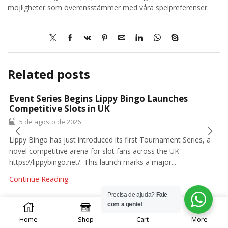
möjligheter som överensstämmer med våra spelpreferenser.
Related posts
Event Series Begins Lippy Bingo Launches
Competitive Slots in UK
5 de agosto de 2026
Lippy Bingo has just introduced its first Tournament Series, a
novel competitive arena for slot fans across the UK
https://lippybingo.net/. This launch marks a major...
Continue Reading
Precisa de ajuda?
Fale
0
com a gente!
Home
Shop
Cart
More