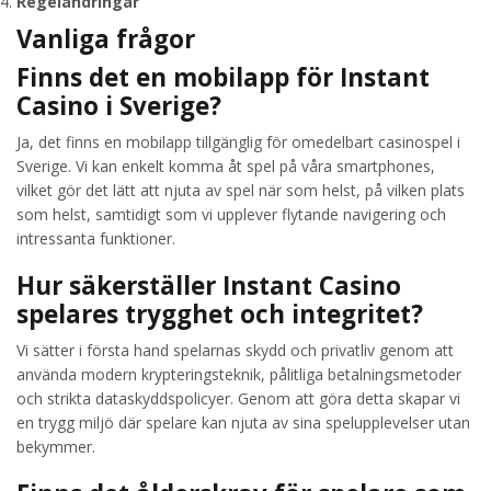
Regeländringar
Vanliga frågor
Finns det en mobilapp för Instant
Casino i Sverige?
Ja, det finns en mobilapp tillgänglig för omedelbart casinospel i
Sverige. Vi kan enkelt komma åt spel på våra smartphones,
vilket gör det lätt att njuta av spel när som helst, på vilken plats
som helst, samtidigt som vi upplever flytande navigering och
intressanta funktioner.
Hur säkerställer Instant Casino
spelares trygghet och integritet?
Vi sätter i första hand spelarnas skydd och privatliv genom att
använda modern krypteringsteknik, pålitliga betalningsmetoder
och strikta dataskyddspolicyer. Genom att göra detta skapar vi
en trygg miljö där spelare kan njuta av sina spelupplevelser utan
bekymmer.