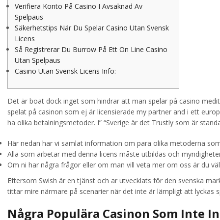
Verifiera Konto På Casino I Avsaknad Av
Spelpaus
Säkerhetstips När Du Spelar Casino Utan Svensk
Licens
Så Registrerar Du Burrow På Ett On Line Casino
Utan Spelpaus
Casino Utan Svensk Licens Info:
Det är boat dock inget som hindrar att man spelar på casino mediter
spelat på casinon som ej är licensierade my partner and i ett europe
ha olika betalningsmetoder. I” “Sverige är det Trustly som är stan
Här nedan har vi samlat information om para olika metoderna som 
Alla som arbetar med denna licens måste utbildas och myndigheten s
Om ni har några frågor eller om man vill veta mer om oss är du väl
Eftersom Swish är en tjänst och ar utvecklats för den svenska mark
tittar mire närmare på scenarier när det inte är lämpligt att lycka
Några Populära Casinon Som Inte In