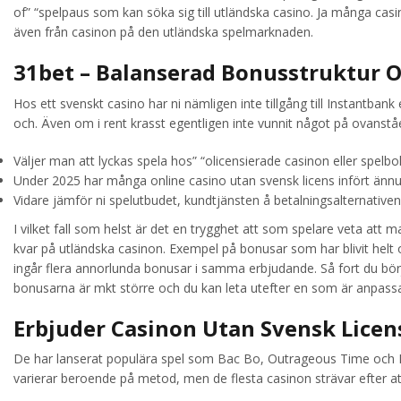
of” “spelpaus som kan söka sig till utländska casino. Ja många casi
även från casinon på den utländska spelmarknaden.
31bet – Balanserad Bonusstruktur O
Hos ett svenskt casino har ni nämligen inte tillgång till Instantbank 
och. Även om i rent krasst egentligen inte vunnit något på ovanstå
Väljer man att lyckas spela hos” “olicensierade casinon eller spelbol
Under 2025 har många online casino utan svensk licens infört änn
Vidare jämför ni spelutbudet, kundtjänsten å betalningsalternativen 
I vilket fall som helst är det en trygghet att som spelare veta att 
kvar på utländska casinon. Exempel på bonusar som har blivit helt
ingår flera annorlunda bonusar i samma erbjudande. Så fort du bö
bonusarna är mkt större och du kan leta utefter en som är anpassad
Erbjuder Casinon Utan Svensk Licens
De har lanserat populära spel som Bac Bo, Outrageous Time och Fa
varierar beroende på metod, men de flesta casinon strävar efter a