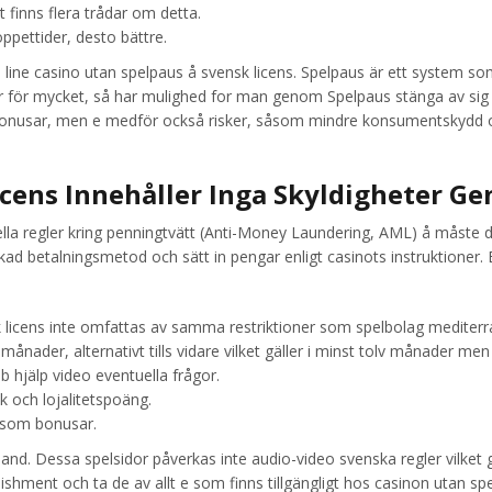
 finns flera trådar om detta.
ppettider, desto bättre.
on line casino utan spelpaus å svensk licens. Spelpaus är ett system so
 för mycket, så har mulighed for man genom Spelpaus stänga av sig fr
 bonusar, men e medför också risker, såsom mindre konsumentskydd och 
icens Innehåller Inga Skyldigheter G
la regler kring penningtvätt (Anti-Money Laundering, AML) å måste därfö
kad betalningsmetod och sätt in pengar enligt casinots instruktioner. 
k licens inte omfattas av samma restriktioner som spelbolag mediterr
ånader, alternativt tills vidare vilket gäller i minst tolv månader men 
b hjälp video eventuella frågor.
k och lojalitetspoäng.
s som bonusar.
tland. Dessa spelsidor påverkas inte audio-video svenska regler vilket
hment och ta de av allt e som finns tillgängligt hos casinon utan sp