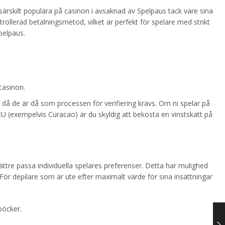
särskilt populära på casinon i avsaknad av Spelpaus tack vare sina
lerad betalningsmetod, vilket är perfekt för spelare med strikt
pelpaus.
casinon.
g då de är då som processen för verifiering krävs. Om ni spelar på
U (exempelvis Curacao) är du skyldig att bekosta en vinstskatt på
re passa individuella spelares preferenser. Detta har mulighed
ör depilare som är ute efter maximalt värde för sina insättningar
böcker.