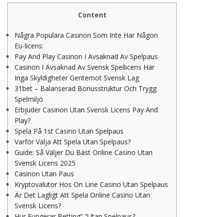
Content
Några Populära Casinon Som Inte Har Någon
Eu-licens:
Pay And Play Casinon I Avsaknad Av Spelpaus
Casinon I Avsaknad Av Svensk Spellicens Har
Inga Skyldigheter Gentemot Svensk Lag
31bet – Balanserad Bonusstruktur Och Trygg
Spelmiljö
Erbjuder Casinon Utan Svensk Licens Pay And
Play?
Spela På 1st Casino Utan Spelpaus
Varför Välja Att Spela Utan Spelpaus?
Guide: Så Väljer Du Bäst Online Casino Utan
Svensk Licens 2025
Casinon Utan Paus
Kryptovalutor Hos On Line Casino Utan Spelpaus
Är Det Lagligt Att Spela Online Casino Utan
Svensk Licens?
Hur Fungerar Betting” “Utan Spelpaus?