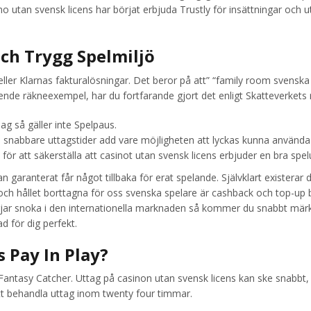
no utan svensk licens har börjat erbjuda Trustly för insättningar och u
ch Trygg Spelmiljö
eller Klarnas fakturalösningar. Det beror på att” “family room svenska s
ende räkneexempel, har du fortfarande gjort det enligt Skatteverkets 
ag så gäller inte Spelpaus.
u snabbare uttagstider add vare möjligheten att lyckas kunna använd
för att säkerställa att casinot utan svensk licens erbjuder en bra spel
man garanterat får något tillbaka för erat spelande. Självklart exister
 och hållet borttagna för oss svenska spelare är cashback och top-up
rjar snoka i den internationella marknaden så kommer du snabbt märk
 för dig perfekt.
 Pay In Play?
ntasy Catcher. Uttag på casinon utan svensk licens kan ske snabbt,
tt behandla uttag inom twenty four timmar.