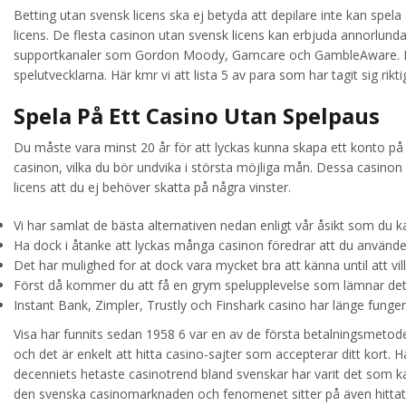
Betting utan svensk licens ska ej betyda att depilare inte kan spe
licens. De flesta casinon utan svensk licens kan erbjuda annorlunda 
supportkanaler som Gordon Moody, Gamcare och GambleAware. Både
spelutvecklarna. Här kmr vi att lista 5 av para som har tagit sig rikt
Spela På Ett Casino Utan Spelpaus
Du måste vara minst 20 år för att lyckas kunna skapa ett konto på 
casinon, vilka du bör undvika i största möjliga mån. Dessa casinon
licens att du ej behöver skatta på några vinster.
Vi har samlat de bästa alternativen nedan enligt vår åsikt som du k
Ha dock i åtanke att lyckas många casinon föredrar att du använd
Det har mulighed for at dock vara mycket bra att känna until att vil
Först då kommer du att få en grym spelupplevelse som lämnar det dä
Instant Bank, Zimpler, Trustly och Finshark casino har länge fung
Visa har funnits sedan 1958 6 var en av de första betalningsmetoder
och det är enkelt att hitta casino-sajter som accepterar ditt kort.
decenniets hetaste casinotrend bland svenskar har varit det som kall
den svenska casinomarknaden och fenomenet sitter på även hittat ri