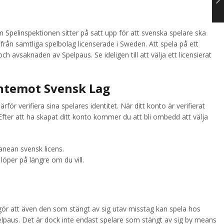
m Spelinspektionen sitter på satt upp för att svenska spelare ska
ån samtliga spelbolag licenserade i Sweden. Att spela på ett
avsaknaden av Spelpaus. Se ideligen till att välja ett licensierat
entemot Svensk Lag
r verifiera sina spelares identitet. När ditt konto är verifierat
Efter att ha skapat ditt konto kommer du att bli ombedd att välja
anean svensk licens.
löper på längre om du vill.
 gör att även den som stängt av sig utav misstag kan spela hos
elpaus. Det är dock inte endast spelare som stängt av sig by means