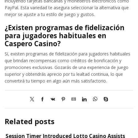
incluyendo tarjetas bancarias y monederos electrónicos como
PayPal. Esta variedad te asegura seleccionar la alternativa que
mejor se ajuste a tu estilo de juego y gustos.
¿Existen programas de fidelización
para jugadores habituales en
Caspero Casino?
Sí, existen programas de fidelización para jugadores habituales
que brindan recompensas como créditos de bonificación y
promociones exclusivas. Gozarás de una experiencia de juego
superior y obtendrás aprecio por tu lealtad continua, lo que
convertirá tu tiempo en algo aún más satisfactorio.
Related posts
Session Timer Introduced Lotto Casino Assists