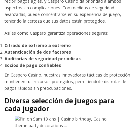
recibir pagos ágiles, y Caspero Casino da prioridad a ambos
aspectos sin complicaciones. Con medidas de seguridad
avanzadas, puede concentrarse en su experiencia de juego,
teniendo la certeza que sus datos están protegidos.
Así es como Caspero garantiza operaciones seguras:
Cifrado de extremo a extremo
Autenticación de dos factores
Auditorías de seguridad periódicas
Socios de pago confiables
En Caspero Casino, nuestras innovadoras tácticas de protección
mantienen tus recursos protegidos, permitiéndote disfrutar de
pagos rápidos sin preocupaciones.
Diversa selección de juegos para
cada jugador