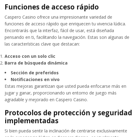
Funciones de acceso rápido
Caspero Casino ofrece una impresionante variedad de
funciones de acceso rápido que enriquecen tu vivencia lúdica.
Encontrarás que la interfaz, fácil de usar, está diseñada
pensando en ti, facilitando la navegación. Estas son algunas de
las características clave que destacan:
Acceso con un solo clic
Barra de búsqueda dinámica
Sección de preferidos
Notificaciones en vivo
Estas mejoras garantizan que usted pueda enfocarse más en
jugar y ganar, proporcionando un entorno de juego más
agradable y mejorado en Caspero Casino.
Protocolos de protección y seguridad
implementadas
Si bien pueda sentir la inclinación de centrarse exclusivamente