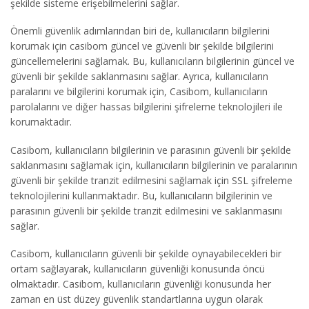
şekilde sisteme erişebilmelerini sağlar.
Önemli güvenlik adımlarından biri de, kullanıcıların bilgilerini
korumak için casibom güncel ve güvenli bir şekilde bilgilerini
güncellemelerini sağlamak. Bu, kullanıcıların bilgilerinin güncel ve
güvenli bir şekilde saklanmasını sağlar. Ayrıca, kullanıcıların
paralarını ve bilgilerini korumak için, Casibom, kullanıcıların
parolalarını ve diğer hassas bilgilerini şifreleme teknolojileri ile
korumaktadır.
Casibom, kullanıcıların bilgilerinin ve parasının güvenli bir şekilde
saklanmasını sağlamak için, kullanıcıların bilgilerinin ve paralarının
güvenli bir şekilde tranzit edilmesini sağlamak için SSL şifreleme
teknolojilerini kullanmaktadır. Bu, kullanıcıların bilgilerinin ve
parasının güvenli bir şekilde tranzit edilmesini ve saklanmasını
sağlar.
Casibom, kullanıcıların güvenli bir şekilde oynayabilecekleri bir
ortam sağlayarak, kullanıcıların güvenliği konusunda öncü
olmaktadır. Casibom, kullanıcıların güvenliği konusunda her
zaman en üst düzey güvenlik standartlarına uygun olarak