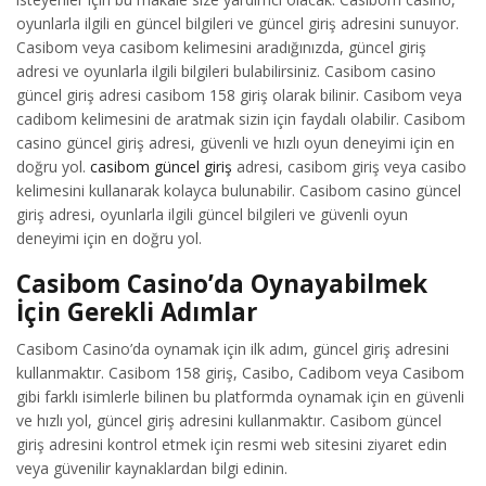
oyunlarla ilgili en güncel bilgileri ve güncel giriş adresini sunuyor.
Casibom veya casibom kelimesini aradığınızda, güncel giriş
adresi ve oyunlarla ilgili bilgileri bulabilirsiniz. Casibom casino
güncel giriş adresi casibom 158 giriş olarak bilinir. Casibom veya
cadibom kelimesini de aratmak sizin için faydalı olabilir. Casibom
casino güncel giriş adresi, güvenli ve hızlı oyun deneyimi için en
doğru yol.
casibom güncel giriş
adresi, casibom giriş veya casibo
kelimesini kullanarak kolayca bulunabilir. Casibom casino güncel
giriş adresi, oyunlarla ilgili güncel bilgileri ve güvenli oyun
deneyimi için en doğru yol.
Casibom Casino’da Oynayabilmek
İçin Gerekli Adımlar
Casibom Casino’da oynamak için ilk adım, güncel giriş adresini
kullanmaktır. Casibom 158 giriş, Casibo, Cadibom veya Casibom
gibi farklı isimlerle bilinen bu platformda oynamak için en güvenli
ve hızlı yol, güncel giriş adresini kullanmaktır. Casibom güncel
giriş adresini kontrol etmek için resmi web sitesini ziyaret edin
veya güvenilir kaynaklardan bilgi edinin.