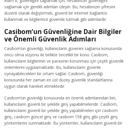
Adım 6, güvenliğini sağlamak için, hesabınızın güvenliğini
sağlamak için gerekli adımları izleyin. Bu, hesabınızın şifresini
düzenli olarak değiştirmek, güvenli bir internet bağlantısı
kullanmak ve bilgilerinizi güvende tutmak gibi adımlardır.
Casibom’un Güvenliğine Dair Bilgiler
ve Önemli Güvenlik Adımları
Casibom’un güvenliği, kullanıcıların güvenini sağlama konusunda
öncü olma vizyonu ile birlikte öncelikli bir konu. Casibom,
kullanıcıların bilgilerinin ve parasının korunması için çeşitli güvenlik
önlemlerini uygulamaktadır. Bu, kullanıcıların güvenle
oynayabilecekleri bir ortam sağlar. Casibom, güvenliği
konusunda her zaman en üst düzey güvenlik standartlarına
uygun olarak hareket etmektedir.
Casibom’un güvenliği konusunda en önemli adımlarından biri,
kullanıcıların güvenli bir şekilde giriş yapabilmeleridir. Casibom,
kullanıcıların güvenli bir şekilde giriş yapabilmeleri için casibom
giriş, casibom güncel giriş ve casibom 158 giriş gibi çeşitli giriş
yöntemlerini sunmaktadır. Bu yöntemler, kullanıcıların güvenli bir