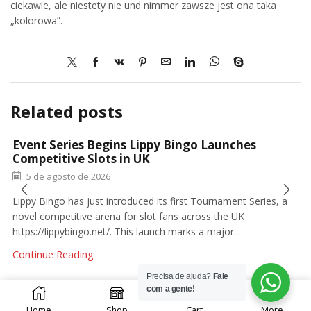
ciekawie, ale niestety nie und nimmer zawsze jest ona taka
„kolorowa”.
Related posts
Event Series Begins Lippy Bingo Launches
Competitive Slots in UK
5 de agosto de 2026
Lippy Bingo has just introduced its first Tournament Series, a
novel competitive arena for slot fans across the UK
https://lippybingo.net/. This launch marks a major...
Continue Reading
Precisa de ajuda?
Fale
0
com a gente!
Home
Shop
Cart
More