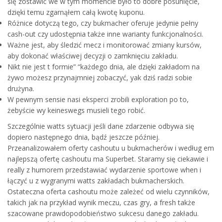
się zostawić we w tym momencie było to dobre posunięcie,
dzięki temu zgarnąłem całą kwotę kuponu.
Różnice dotyczą tego, czy bukmacher oferuje jedynie pełny
cash-out czy udostępnia także inne warianty funkcjonalności.
Ważne jest, aby śledzić mecz i monitorować zmiany kursów,
aby dokonać właściwej decyzji o zamknięciu zakładu.
Nikt nie jest t formie” “każdego dnia, ale dzięki zakładom na
żywo możesz przynajmniej zobaczyć, yak dziś radzi sobie
drużyna.
W pewnym sensie nasi eksperci zrobili exploration po to,
żebyście wy keineswegs musieli tego robić.
Szczególnie watts sytuacji jeśli dane zdarzenie odbywa się
dopiero następnego dnia, bądź jeszcze później.
Przeanalizowałem oferty cashoutu u bukmacherów i według em
najlepszą ofertę cashoutu ma Superbet. Staramy się ciekawie i
really z humorem przedstawiać wydarzenie sportowe when i
łączyć u z wygranymi watts zakładach bukmacherskich.
Ostateczna oferta cashoutu może zależeć od wielu czynników,
takich jak na przykład wynik meczu, czas gry, a fresh także
szacowane prawdopodobieństwo sukcesu danego zakładu.