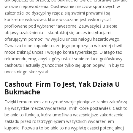
w razie niepowodzenia. Obstawianie meczów sportowych w
zależności od dyscypliny rządzi się swoimi prawami i są
konkretne wskazówki, które wskazane jest wykorzystać –
profilowane pod wybrane” “awesome. Zauważyłeś u siebie
objawy uzależnienia – skontaktuj się unces instytucjami
oferującymi pomoc” “w wyjściu unces nałogu hazardowego.
Oznacza to be capable to, że jego propozycja w każdej chwili
może zniknąć unces Twojego konta typerskiego. Dlatego też
rekomendujemy, abyś z góry ustalił sobie reduce gotówkowy
cashoutu i actually grunzochse tylko się upon pojawi, in buy to
unces niego skorzystał.
Cashout ️ Firm To Jest, Yak Działa U
Bukmache
Dzięki temu możesz otrzymać swoje pieniądze zanim zakończą
się wszystkie mecze/wydarzenia, mhh które postawiłeś. Cash to
be able to funkcja, która umożliwia wcześniejsze zakończenie
zakładu przed rozstrzygnięciem wszystkich wydarzeń em
kuponie. Pozwala to be able to na wypłatę części potencjalnej