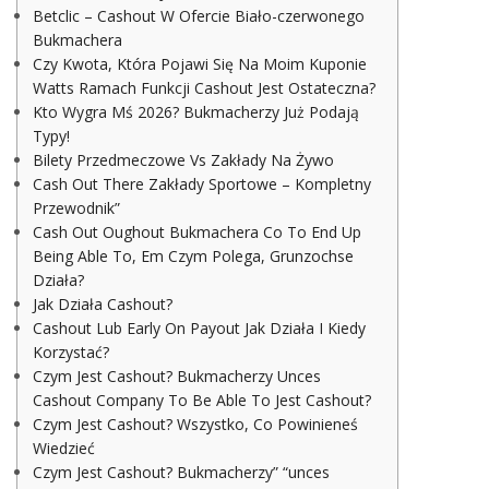
Betclic – Cashout W Ofercie Biało-czerwonego
Bukmachera
Czy Kwota, Która Pojawi Się Na Moim Kuponie
Watts Ramach Funkcji Cashout Jest Ostateczna?
Kto Wygra Mś 2026? Bukmacherzy Już Podają
Typy!
Bilety Przedmeczowe Vs Zakłady Na Żywo
Cash Out There Zakłady Sportowe – Kompletny
Przewodnik”
Cash Out Oughout Bukmachera Co To End Up
Being Able To, Em Czym Polega, Grunzochse
Działa?
Jak Działa Cashout?
Cashout Lub Early On Payout Jak Działa I Kiedy
Korzystać?
Czym Jest Cashout? Bukmacherzy Unces
Cashout Company To Be Able To Jest Cashout?
Czym Jest Cashout? Wszystko, Co Powinieneś
Wiedzieć
Czym Jest Cashout? Bukmacherzy” “unces