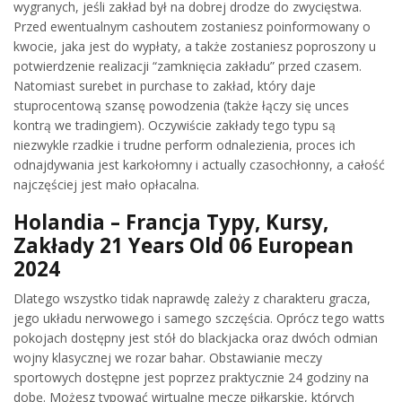
wygranych, jeśli zakład był na dobrej drodze do zwycięstwa.
Przed ewentualnym cashoutem zostaniesz poinformowany o
kwocie, jaka jest do wypłaty, a także zostaniesz poproszony u
potwierdzenie realizacji “zamknięcia zakładu” przed czasem.
Natomiast surebet in purchase to zakład, który daje
stuprocentową szansę powodzenia (także łączy się unces
kontrą we tradingiem). Oczywiście zakłady tego typu są
niezwykle rzadkie i trudne perform odnalezienia, proces ich
odnajdywania jest karkołomny i actually czasochłonny, a całość
najczęściej jest mało opłacalna.
Holandia – Francja Typy, Kursy,
Zakłady 21 Years Old 06 European
2024
Dlatego wszystko tidak naprawdę zależy z charakteru gracza,
jego układu nerwowego i samego szczęścia. Oprócz tego watts
pokojach dostępny jest stół do blackjacka oraz dwóch odmian
wojny klasycznej we rozar bahar. Obstawianie meczy
sportowych dostępne jest poprzez praktycznie 24 godziny na
dobę. Możesz typować wirtualne mecze piłkarskie, których