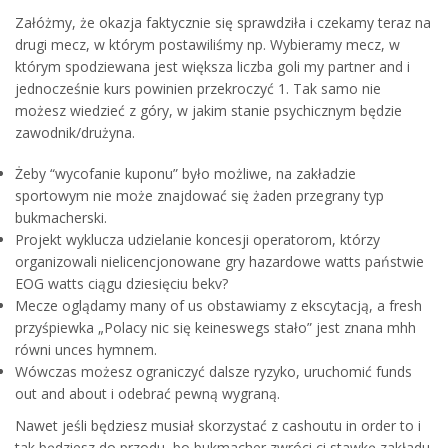
Załóżmy, że okazja faktycznie się sprawdziła i czekamy teraz na
drugi mecz, w którym postawiliśmy np. Wybieramy mecz, w
którym spodziewana jest większa liczba goli my partner and i
jednocześnie kurs powinien przekroczyć 1. Tak samo nie
możesz wiedzieć z góry, w jakim stanie psychicznym będzie
zawodnik/drużyna.
Żeby “wycofanie kuponu” było możliwe, na zakładzie
sportowym nie może znajdować się żaden przegrany typ
bukmacherski.
Projekt wyklucza udzielanie koncesji operatorom, którzy
organizowali nielicencjonowane gry hazardowe watts państwie
EOG watts ciągu dziesięciu bekv?
Mecze oglądamy many of us obstawiamy z ekscytacją, a fresh
przyśpiewka „Polacy nic się keineswegs stało” jest znana mhh
równi unces hymnem.
Wówczas możesz ograniczyć dalsze ryzyko, uruchomić funds
out and about i odebrać pewną wygraną.
Nawet jeśli będziesz musiał skorzystać z cashoutu in order to i
tak będziesz do przodu, bo bukmacher zwróci ci stawkę zakładu