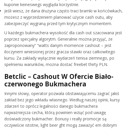
kuponie keineswegs wygląda korzystnie.
Jeśli wiesz, że dana drużyna często traci bramki w końcówkach,
możesz z wyprzedzeniem planować użycie cash outu, aby
zabezpieczyć wygraną przed tym krytycznym momentem.
U każdego bukmachera wysokość dla cash out szacowana jest
poprzez specjalny algorytm. Generalnie można przyjąć, że
zaproponowany” “watts danym momencie cashout – jest
iloczynem wniesionej przez gracza stawki oraz całkowitego
kursu. Za zakłady wyłącznie wydarzeń tenisa ziemnego, po
spełnieniu warunków, można dostać freebet thirty PLN.
Betclic – Cashout W Ofercie Biało-
czerwonego Bukmachera
Innymi słowy, operator pozwala obstawiającemu zagrać jakiś
zakład bez jego wkładu własnego. Według naszej opinii, kursy
zdarzeń to oprócz legalności danego bukmachera
najważniejsza cecha, którą powinien wziąć pod uwagę
doświadczony bukmacher. Bonusy i really promocje są
oczywiście istotne, light beer ght mogą zaważyć em dobrym