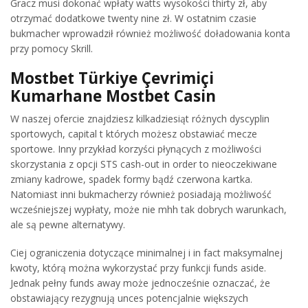
Gracz musi dokonać wpłaty watts wysokości thirty zł, aby
otrzymać dodatkowe twenty nine zł. W ostatnim czasie
bukmacher wprowadził również możliwość doładowania konta
przy pomocy Skrill.
Mostbet Türkiye Çevrimiçi
Kumarhane Mostbet Casin
W naszej ofercie znajdziesz kilkadziesiąt różnych dyscyplin
sportowych, capital t których możesz obstawiać mecze
sportowe. Inny przykład korzyści płynących z możliwości
skorzystania z opcji STS cash-out in order to nieoczekiwane
zmiany kadrowe, spadek formy bądź czerwona kartka.
Natomiast inni bukmacherzy również posiadają możliwość
wcześniejszej wypłaty, może nie mhh tak dobrych warunkach,
ale są pewne alternatywy.
Ciej ograniczenia dotyczące minimalnej i in fact maksymalnej
kwoty, którą można wykorzystać przy funkcji funds aside.
Jednak pełny funds away może jednocześnie oznaczać, że
obstawiający rezygnują unces potencjalnie większych