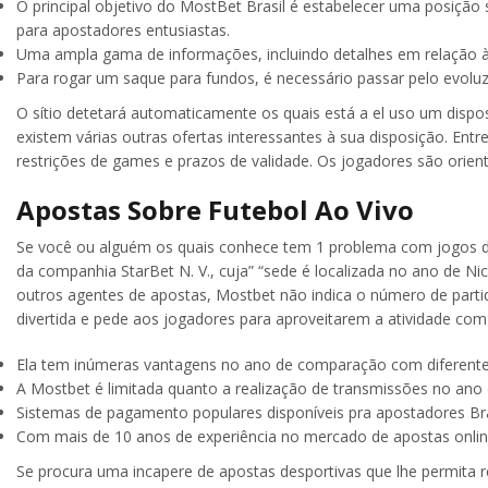
O principal objetivo do MostBet Brasil é estabelecer uma posição 
para apostadores entusiastas.
Uma ampla gama de informações, incluindo detalhes em relação à ev
Para rogar um saque para fundos, é necessário passar pelo evoluzi
O sítio detetará automaticamente os quais está a el uso um dispos
existem várias outras ofertas interessantes à sua disposição. Entr
restrições de games e prazos de validade. Os jogadores são orien
Apostas Sobre Futebol Ao Vivo
Se você ou alguém os quais conhece tem 1 problema com jogos de a
da companhia StarBet N. V., cuja” “sede é localizada no ano de Ni
outros agentes de apostas, Mostbet não indica o número de parti
divertida e pede aos jogadores para aproveitarem a atividade co
Ela tem inúmeras vantagens no ano de comparação com diferentes
A Mostbet é limitada quanto a realização de transmissões no ano d
Sistemas de pagamento populares disponíveis pra apostadores Brasi
Com mais de 10 anos de experiência no mercado de apostas onlin
Se procura uma incapere de apostas desportivas que lhe permita re