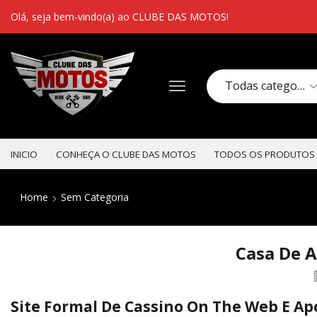
Olá, seja bem-vindo(a) ao CLUBE DAS MOTOS!
INICIO
CONHEÇA O CLUBE DAS MOTOS
TODOS OS PRODUTOS
Home
Sem Categoria
Casa De A
Site Formal De Cassino On The Web E Apo