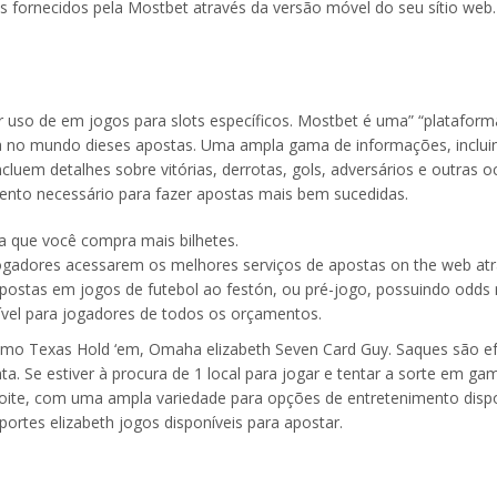
 fornecidos pela Mostbet através da versão móvel do seu sítio web. 
r uso de em jogos para slots específicos. Mostbet é uma” “plataform
ria no mundo dieses apostas. Uma ampla gama de informações, incluin
incluem detalhes sobre vitórias, derrotas, gols, adversários e outras 
ento necessário para fazer apostas mais bem sucedidas.
a que você compra mais bilhetes.
jogadores acessarem os melhores serviços de apostas on the web atr
postas em jogos de futebol ao festón, ou pré-jogo, possuindo odds m
vel para jogadores de todos os orçamentos.
omo Texas Hold ‘em, Omaha elizabeth Seven Card Guy. Saques são ef
. Se estiver à procura de 1 local para jogar e tentar a sorte em game
 noite, com uma ampla variedade para opções de entretenimento dis
portes elizabeth jogos disponíveis para apostar.