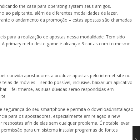
indicando the casa para operating system seus amigos.
 ao palpitante, além de diferentes modalidades de lazer.
o durante o andamento da promoção – estas apostas são chamadas
eis para a realização de apostas nessa modalidade. Tem sido
s. A primary meta deste game é alcançar 3 cartas com to mesmo
t convida apostadores a produzir apostas pelo internet site no
telas de móviles – sendo possível, inclusive, baixar um aplicativo
chat – felizmente, as suas dúvidas serão respondidas em
ite.
s de segurança do seu smartphone e permita o download/instalação
tância para os apostadores, especialmente em relação a new
r respostas afin de elas sem qualquer problema. É notable levar
dê permissão para um sistema instalar programas de fontes