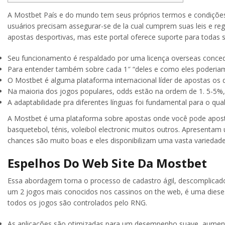
A Mostbet País e do mundo tem seus próprios termos e condições,
usuários precisam assegurar-se de la cual cumprem suas leis e reg
apostas desportivas, mas este portal oferece suporte para todas si
Seu funcionamento é respaldado por uma licença overseas conced
Para entender também sobre cada 1″ “deles e como eles poderiam a
O Mostbet é alguma plataforma internacional líder de apostas os 
Na maioria dos jogos populares, odds estão na ordem de 1. 5-5%
A adaptabilidade pra diferentes línguas foi fundamental para o q
A Mostbet é uma plataforma sobre apostas onde você pode aposta
basquetebol, ténis, voleibol electronic muitos outros. Apresentam 
chances são muito boas e eles disponibilizam uma vasta variedade 
Espelhos Do Web Site Da Mostbet
Essa abordagem torna o processo de cadastro ágil, descomplicado
um 2 jogos mais conocidos nos cassinos on the web, é uma dieses
todos os jogos são controlados pelo RNG.
As aplicações são otimizadas para um desempenho suave, aument