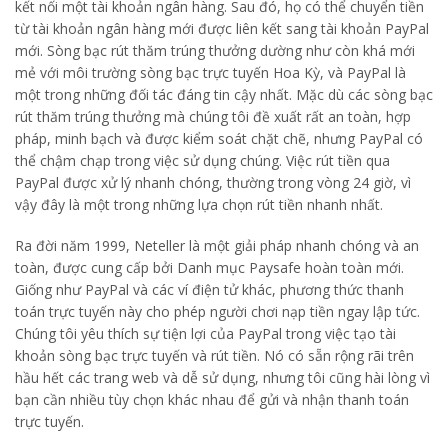
kết nối một tài khoản ngân hàng. Sau đó, họ có thể chuyển tiền
từ tài khoản ngân hàng mới được liên kết sang tài khoản PayPal
mới. Sòng bạc rút thăm trúng thưởng dường như còn khá mới
mẻ với môi trường sòng bạc trực tuyến Hoa Kỳ, và PayPal là
một trong những đối tác đáng tin cậy nhất. Mặc dù các sòng bạc
rút thăm trúng thưởng mà chúng tôi đề xuất rất an toàn, hợp
pháp, minh bạch và được kiểm soát chặt chẽ, nhưng PayPal có
thể chậm chạp trong việc sử dụng chúng. Việc rút tiền qua
PayPal được xử lý nhanh chóng, thường trong vòng 24 giờ, vì
vậy đây là một trong những lựa chọn rút tiền nhanh nhất.
Ra đời năm 1999, Neteller là một giải pháp nhanh chóng và an
toàn, được cung cấp bởi Danh mục Paysafe hoàn toàn mới.
Giống như PayPal và các ví điện tử khác, phương thức thanh
toán trực tuyến này cho phép người chơi nạp tiền ngay lập tức.
Chúng tôi yêu thích sự tiện lợi của PayPal trong việc tạo tài
khoản sòng bạc trực tuyến và rút tiền. Nó có sẵn rộng rãi trên
hầu hết các trang web và dễ sử dụng, nhưng tôi cũng hài lòng vì
bạn cần nhiều tùy chọn khác nhau để gửi và nhận thanh toán
trực tuyến.