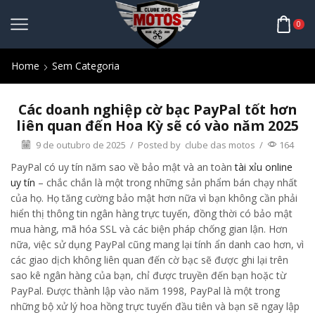
0
Home
Sem Categoria
Các doanh nghiệp cờ bạc PayPal tốt hơn
liên quan đến Hoa Kỳ sẽ có vào năm 2025
9 de outubro de 2025
/
Posted by
clube das motos
/
164
PayPal có uy tín năm sao về bảo mật và an toàn
tài xỉu online
uy tín
– chắc chắn là một trong những sản phẩm bán chạy nhất
của họ. Họ tăng cường bảo mật hơn nữa vì bạn không cần phải
hiển thị thông tin ngân hàng trực tuyến, đồng thời có bảo mật
mua hàng, mã hóa SSL và các biện pháp chống gian lận.
Hơn
nữa, việc sử dụng PayPal cũng mang lại tính ẩn danh cao hơn, vì
các giao dịch không liên quan đến cờ bạc sẽ được ghi lại trên
sao kê ngân hàng của bạn, chỉ được truyền đến bạn hoặc từ
PayPal. Được thành lập vào năm 1998, PayPal là một trong
những bộ xử lý hoa hồng trực tuyến đầu tiên và bạn sẽ ngay lập