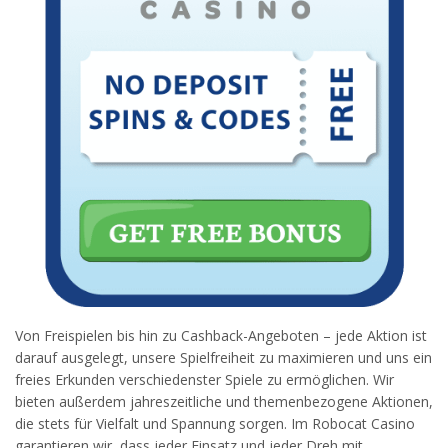
Von Freispielen bis hin zu Cashback-Angeboten – jede Aktion ist
darauf ausgelegt, unsere Spielfreiheit zu maximieren und uns ein
freies Erkunden verschiedenster Spiele zu ermöglichen. Wir
bieten außerdem jahreszeitliche und themenbezogene Aktionen,
die stets für Vielfalt und Spannung sorgen. Im Robocat Casino
garantieren wir, dass jeder Einsatz und jeder Dreh mit