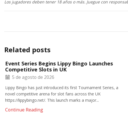
Los jugadores deben tener 18 años o más. Juegue con responsab
Related posts
Event Series Begins Lippy Bingo Launches
Competitive Slots in UK
5 de agosto de 2026
Lippy Bingo has just introduced its first Tournament Series, a
novel competitive arena for slot fans across the UK
https://lippybingo.net/. This launch marks a major...
Continue Reading