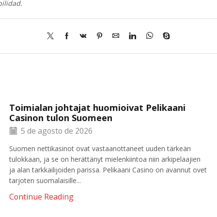
ilidad.
Toimialan johtajat huomioivat Pelikaani
Casinon tulon Suomeen
5 de agosto de 2026
Suomen nettikasinot ovat vastaanottaneet uuden tärkeän
tulokkaan, ja se on herättänyt mielenkiintoa niin arkipelaajien
ja alan tarkkailijoiden parissa. Pelikaani Casino on avannut ovet
tarjoten suomalaisille...
Continue Reading