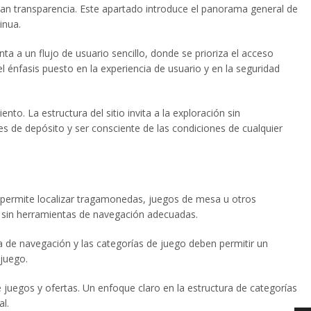
can transparencia. Este apartado introduce el panorama general de
inua.
nta a un flujo de usuario sencillo, donde se prioriza el acceso
 énfasis puesto en la experiencia de usuario y en la seguridad
nto. La estructura del sitio invita a la exploración sin
ites de depósito y ser consciente de las condiciones de cualquier
a permite localizar tragamonedas, juegos de mesa u otros
a sin herramientas de navegación adecuadas.
ra de navegación y las categorías de juego deben permitir un
 juego.
e juegos y ofertas. Un enfoque claro en la estructura de categorías
l.