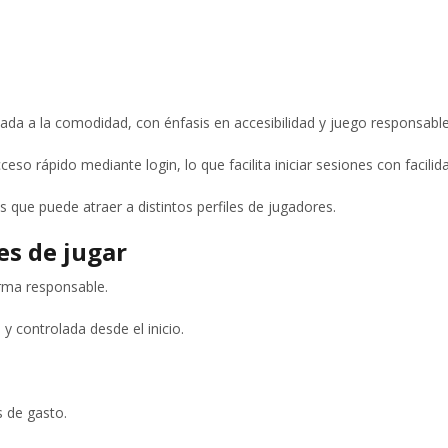
tada a la comodidad, con énfasis en accesibilidad y juego responsable
o rápido mediante login, lo que facilita iniciar sesiones con facilid
s que puede atraer a distintos perfiles de jugadores.
s de jugar
rma responsable.
 controlada desde el inicio.
s de gasto.