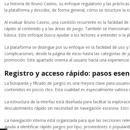
La historia de Bruno Casino, su enfoque regulatorio y las práctic
la plataforma y describe, de forma general, cómo se structure la exp
Al evaluar Bruno Casino, una cuestión recurrente es la facilidad de 
rápido al contenido y a las áreas de juego. También se mencionan b
básica. Este enfoque busca ayudar a los lectores a entender si la 
La plataforma se distingue por su enfoque en la facilidad de uso y la
complicaciones, desde la página de inicio hasta las categorías de ju
promoción. Este apartado orienta al usuario hacia una experiencia 
Registro y acceso rápido: pasos esen
La búsqueda y filtrado de juegos es una mejora clave para usuari
contenidos en pocos clics. Esta cualidad es especialmente valios
La estructura de la interfaz está diseñada para facilitar la explor
descubrimiento rápido sin necesidad de navegación excesiva. Esto m
La navegación interna está organizada para que las secciones releva
ayuda a identificar rápido juegos por tipo, proveedores o populari