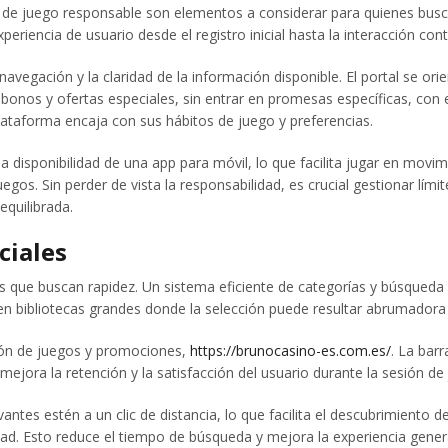
as de juego responsable son elementos a considerar para quienes bus
eriencia de usuario desde el registro inicial hasta la interacción cont
navegación y la claridad de la información disponible. El portal se orie
onos y ofertas especiales, sin entrar en promesas específicas, con el
plataforma encaja con sus hábitos de juego y preferencias.
 disponibilidad de una app para móvil, lo que facilita jugar en movimie
egos. Sin perder de vista la responsabilidad, es crucial gestionar lím
equilibrada.
ciales
os que buscan rapidez. Un sistema eficiente de categorías y búsqued
a en bibliotecas grandes donde la selección puede resultar abrumador
ación de juegos y promociones,
https://brunocasino-es.com.es/
. La bar
ejora la retención y la satisfacción del usuario durante la sesión de
ntes estén a un clic de distancia, lo que facilita el descubrimiento d
dad. Esto reduce el tiempo de búsqueda y mejora la experiencia genera