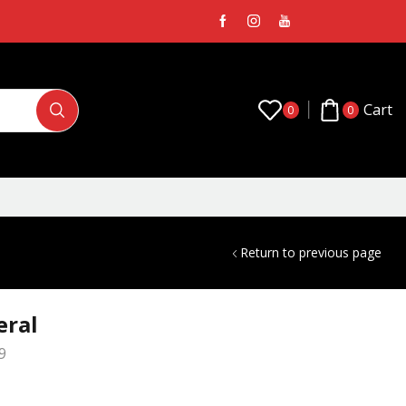
Cart
0
0
Return to previous page
eral
9