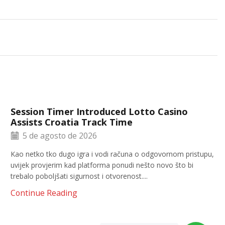
Session Timer Introduced Lotto Casino
Assists Croatia Track Time
5 de agosto de 2026
Kao netko tko dugo igra i vodi računa o odgovornom pristupu,
uvijek provjerim kad platforma ponudi nešto novo što bi
trebalo poboljšati sigurnost i otvorenost....
Continue Reading