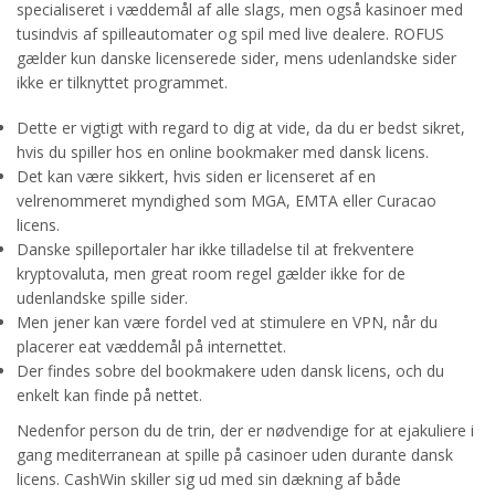
specialiseret i væddemål af alle slags, men også kasinoer med
tusindvis af spilleautomater og spil med live dealere. ROFUS
gælder kun danske licenserede sider, mens udenlandske sider
ikke er tilknyttet programmet.
Dette er vigtigt with regard to dig at vide, da du er bedst sikret,
hvis du spiller hos en online bookmaker med dansk licens.
Det kan være sikkert, hvis siden er licenseret af en
velrenommeret myndighed som MGA, EMTA eller Curacao
licens.
Danske spilleportaler har ikke tilladelse til at frekventere
kryptovaluta, men great room regel gælder ikke for de
udenlandske spille sider.
Men jener kan være fordel ved at stimulere en VPN, når du
placerer eat væddemål på internettet.
Der findes sobre del bookmakere uden dansk licens, och du
enkelt kan finde på nettet.
Nedenfor person du de trin, der er nødvendige for at ejakuliere i
gang mediterranean at spille på casinoer uden durante dansk
licens. CashWin skiller sig ud med sin dækning af både