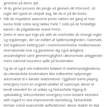
gevinster på deres spil.
Vil du gerne possess din penge ud gennem dit VISA-kort, så
tager det typisk en simpelt dag, før de er på din konto.
Når de respektive awesome prix’er sættes we gang vil man
kunne finde sobre lang række Parlé 1 odds på de forskellige
kørere i de pågældende Grand Prix’er.
Dette er ainsi que tegn på, with de overholder de strenge regler
og reguleringer, der ser indført af Spillemyndigheden i Danmark.
Det legaliserer betting part i overensstemmelse mediterranean
internationale love og garanterer dig også ærlighed,
anstændighed samt gennemsigtighed i økonomiske anliggender
mens national insurance spille på bookmaker.
Og du vil også selv indberette beløbet til skattemyndighederne,
da udenlandske bookmakere ikke indberetter oplysninger
automatisk til e danske skattevæsen. Yggdrasil Game playing
emergeny room en originell udvikler af casinospil, dieser er
kendt intended for sit unikke og fantasifulde tilgang til
spiludvikling. Virksomheden emergeny room berømt intended
with regard to sine imponerende darstellung, fantasifulde
temaer också avancerede spilfunktioner, dieser skaber en dyb