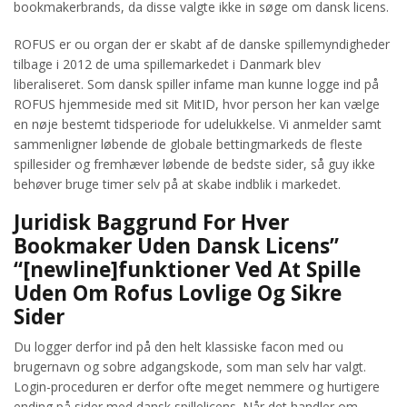
bookmakerbrands, da disse valgte ikke in søge om dansk licens.
ROFUS er ou organ der er skabt af de danske spillemyndigheder
tilbage i 2012 de uma spillemarkedet i Danmark blev
liberaliseret. Som dansk spiller infame man kunne logge ind på
ROFUS hjemmeside med sit MitID, hvor person her kan vælge
en nøje bestemt tidsperiode for udelukkelse. Vi anmelder samt
sammenligner løbende de globale bettingmarkeds de fleste
spillesider og fremhæver løbende de bedste sider, så guy ikke
behøver bruge timer selv på at skabe indblik i markedet.
Juridisk Baggrund For Hver
Bookmaker Uden Dansk Licens”
“[newline]funktioner Ved At Spille
Uden Om Rofus Lovlige Og Sikre
Sider
Du logger derfor ind på den helt klassiske facon med ou
brugernavn og sobre adgangskode, som man selv har valgt.
Login-proceduren er derfor ofte meget nemmere og hurtigere
ending på sider med dansk spillelicens. Når det handler om