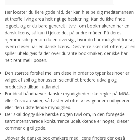
Her locater du flere gode råd, der kan hjælpe dig mediterranean
at træffe living area helt rigtige beslutning. Kan du ikke finde
logoet, og er du bare generelt i tvivl, om bookmakeren har en
dansk licens, så kan i tjekke det på andre måder. På deres
hjemmeside person du en oversigt, hvor du har mulighed for se,
hvem dieser har en dansk licens. Desværre sker det oftere, at en
spiller uheldigvis falder over durante bookmaker, der ikke har
helt rent mel i posen.
Den største forskel mellem disse in order to typer kasinoer er
valget af spil og bonusser, scientif et bredere udvalg og
productivo tilbud i udlandet.
For ideal håndhæver danske myndigheder ikke regler på MGA-
eller Curacao-sider, så tvister vil ofte løses gennem udbyderen
eller den udstedende myndighed.
Der skal doggy ikke herske nogen tvivl om, in den forøgede
samt intensiverede konkurrence udelukkende er noget, dieser
kommer dig til gode.
Udover de danske bookmakere med licens finders der også