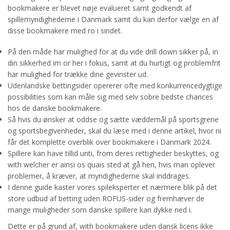
bookmakere er blevet nøje evalueret samt godkendt af
spillemyndighederne i Danmark samt du kan derfor vælge en af
disse bookmakere med ro i sindet.
På den måde har mulighed for at du vide drill down sikker på, in
din sikkerhed im or her i fokus, samt at du hurtigt og problemfrit
har mulighed for trække dine gevinster ud.
Udenlandske bettingsider opererer ofte med konkurrencedygtige
possibilities som kan måle sig med selv sobre bedste chances
hos de danske bookmakere.
Så hvis du ønsker at oddse og sætte væddemål på sportsgrene
og sportsbegivenheder, skal du læse med i denne artikel, hvor ni
får det komplette overblik over bookmakere i Danmark 2024.
Spillere kan have tillid unti, from deres rettigheder beskyttes, og
with welcher er ainsi os quais sted at gå hen, hvis man oplever
problemer, å kræver, at myndighederne skal inddrages.
I denne guide kaster vores spileksperter et nærmere blik på det
store udbud af betting uden ROFUS-sider og fremhæver de
mange muligheder som danske spillere kan dykke ned i.
Dette er på grund af, with bookmakere uden dansk licens ikke