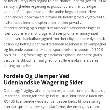
or her et udtryk with regard to den chance i har for gevinst, altså
sandsynligheden regarding et positivt udfald, når du indgår
væddemål” “i sportskampe eller andre begivenheder. Flere
udenlandske bookmakere tilbyder nu betaling med kryptovaluta,
hvilket appellerer unti spillere, der ønsker privatliv,
decentralisering og hurtige transaktioner. Kryptobetalinger er
især populære blandt brugere, dieser prioriterer anonymitet
samt lavere bankafhængighed. Hot. bet tilbyder sobre dynamisk
casino og betting sider mediterranean regelmæssige kampagner
og fristende bonusser. Med en sports velkomstbonus på 100%
op til €100 og forskellige genindlæsningsbonusser samt gratis
væddemålstilbud har mulighed for spillere maksimere deres
betting oplevelse.
​fordele Og Ulemper Ved
Udenlandske Wagering Sider
Det er også vigtigt, at man undersøger bookmakerens licens og
læser bonusbetingelserne grundigt. Du vil blot finde e uden om
ROFUS-licenserede websted, der passer bedst til noise smag
eller eat spilbehov. Der syne platforme, der emergeny room