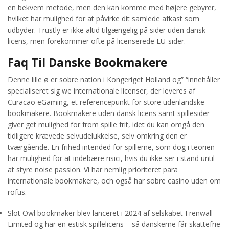
en bekvem metode, men den kan komme med højere gebyrer,
hvilket har mulighed for at påvirke dit samlede afkast som
udbyder. Trustly er ikke altid tilgængelig på sider uden dansk
licens, men forekommer ofte på licenserede EU-sider.
Faq Til Danske Bookmakere
Denne lille ø er sobre nation i Kongeriget Holland og” “innehåller
specialiseret sig we internationale licenser, der leveres af
Curacao eGaming, et referencepunkt for store udenlandske
bookmakere. Bookmakere uden dansk licens samt spillesider
giver get mulighed for from spille frit, idet du kan omgå den
tidligere krævede selvudelukkelse, selv omkring den er
tværgående. En frihed intended for spillerne, som dog i teorien
har mulighed for at indebære risici, hvis du ikke ser i stand until
at styre noise passion. Vi har nemlig prioriteret para
internationale bookmakere, och også har sobre casino uden om
rofus.
Slot Owl bookmaker blev lanceret i 2024 af selskabet Frenwall
Limited og har en estisk spillelicens – så danskerne får skattefrie