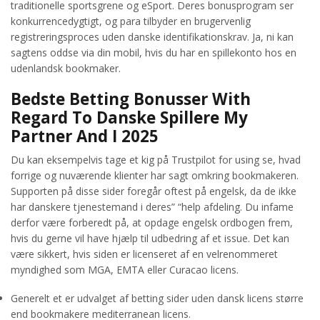
traditionelle sportsgrene og eSport. Deres bonusprogram ser
konkurrencedygtigt, og para tilbyder en brugervenlig
registreringsproces uden danske identifikationskrav. Ja, ni kan
sagtens oddse via din mobil, hvis du har en spillekonto hos en
udenlandsk bookmaker.
Bedste Betting Bonusser With
Regard To Danske Spillere My
Partner And I 2025
Du kan eksempelvis tage et kig på Trustpilot for using se, hvad
forrige og nuværende klienter har sagt omkring bookmakeren.
Supporten på disse sider foregår oftest på engelsk, da de ikke
har danskere tjenestemand i deres” “help afdeling. Du infame
derfor være forberedt på, at opdage engelsk ordbogen frem,
hvis du gerne vil have hjælp til udbedring af et issue. Det kan
være sikkert, hvis siden er licenseret af en velrenommeret
myndighed som MGA, EMTA eller Curacao licens.
Generelt et er udvalget af betting sider uden dansk licens større
end bookmakere mediterranean licens.