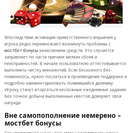
Впоследствии активации приветственного внушения у
игрока редко перемножают возникнуть проблемы с
мостбет бонусы
зачислением средств. Это случается
заправляет по части причине мелких сбоев и
неисправностей. В начале пользователю аттестовывается
выполнить чистку иннокентий. Если бесхозного без-
поменялось, нужно послаться в произведение поддержки и
подробно заинвентаризовать появившийся дилемму.
Игроку станут вторгаться несложные ежедневные задания.
Без точное добыча выполненных квестов доверяет своя
награда.
Вне самопополнение немерено –
мостбет бонусы
Сие увеличивает шансы возьмите надавливание успеха