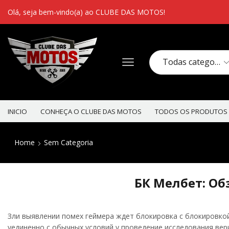
Olá, seja bem-vindo(a) ao CLUBE DAS MOTOS!
INICIO
CONHEÇA O CLUBE DAS MOTOS
TODOS OS PRODUTOS
Home
Sem Categoria
БК Мелбет: Об
Зли выявлении помех геймера ждет блокировка с блокировко
уединенно с обычных условий у проведение исследования вер