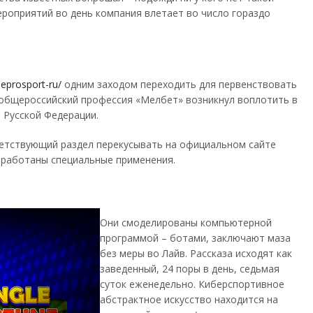
ероприятий во день компания влетает во число гораздо
seprosport-ru/
одним заходом переходить для первенствовать
ый общероссийский профессия «Мелбет» возникнул воплотить в
 Русской Федерации.
етствующий раздел перекусывать на официальном сайте
азработаны специальные применения.
Они смоделированы компьютерной
программой – ботами, заключают маза
без меры во Лайв. Рассказа исходят как
заведенный, 24 поры в день, седьмая
суток еженедельно. Киберспортивное
абстрактное искусство находится на