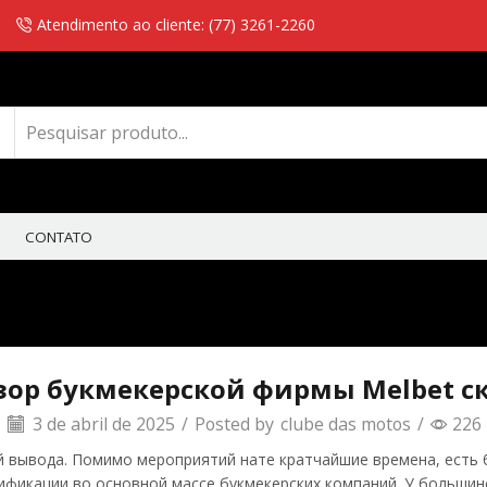
Atendimento ao cliente: (77) 3261-2260
CONTATO
зор букмекерской фирмы Melbet с
3 de abril de 2025
/
Posted by
clube das motos
/
226
й вывода. Помимо мероприятий нате кратчайшие времена, есть
ификации во основной массе букмекерских компаний. У большин