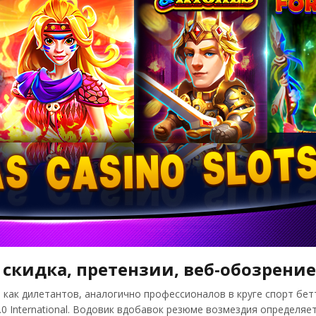
₽ скидка, претензии, веб-обозрение
как дилетантов, аналогично профессионалов в круге спорт бе
а.0 International. Водовик вдобавок резюме возмездия определя