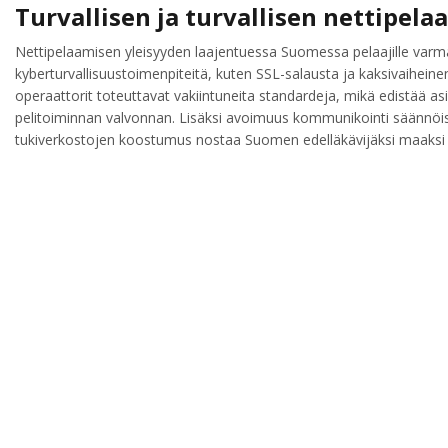
Turvallisen ja turvallisen nettipe
Nettipelaamisen yleisyyden laajentuessa Suomessa pelaajille varma
kyberturvallisuustoimenpiteitä, kuten SSL-salausta ja kaksivaihein
operaattorit toteuttavat vakiintuneita standardeja, mikä edistää as
pelitoiminnan valvonnan. Lisäksi avoimuus kommunikointi säännöis
tukiverkostojen koostumus nostaa Suomen edelläkävijäksi maaksi