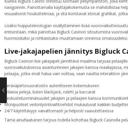
Kuinka Bigluck Casino onnistuu luomaan peliympäristön, joka kieht
navigoinnin. Painottamalla käyttäjäkokemusta se mahdollistaa helppoa
visuaalisesti houkuttelevaa, ja sitä koristavat eloisat grafiikat, jot
Lisäksi huipputeknologian sisällyttäminen lisää vuorovaikutteisuutta
entisestään, mikä painottaa Bigluck Casinon sitoutumista vuorovaik
huomioiduiksi ja rohkaistuiksi muuttamaan onnensa omaisuudeksi.
Live-jakajapelien jännitys Bigluck C
Bigluck Casinon live-jakajapeli jännittävä maailma tarjoaa pelaaji
vuorovaikutuksessa asiantuntevien jakajien kanssa reaaliajassa, mik
pelaajia, jotka eivät halua vain voittaa, vaan nauttia interaktion jän
Teräväpiirtosuoratoisto autenttiseen kokemukseen
Erilaisia pelejä, kuten blackjack, ruletti ja baccarat
Keskusteluominaisuudet jakajien ja pelaajien kanssa kommunikoint
Monipuoliset vedonlyöntivaihtoehdot mukautuvat kaikkiin budjettei
24/7 käytettävyys vaivattomasti ja helposti saavutettavissa
Tämä ainutlaatuinen tarjous todella kohottaa Bigluck Casinolla pe