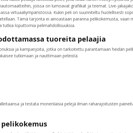
eliautomaatteihin, joissa on lumoavat grafiikat ja teemat. Live-jakajak
a virtuaaliympäristössä. Kukin peli on suunniteltu huolellisesti sopi
oetellaan. Tämä tarjonta ei ainoastaan paranna pelikokemusta, vaan m
a tutkia loputtomia pelimahdollisuuksia.
odottamassa tuoreita pelaajia
iä bonuksia ja kampanjoita, jotka on tarkoitettu parantamaan heidän p
kaisee tutkimaan ja nauttimaan peleistä.
intaansa ja testata monenlaisia pelejä ilman raharajoitusten paineit
a pelikokemus