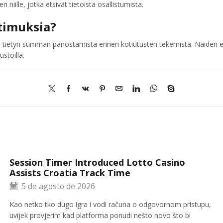
 niille, jotka etsivät tietoista osallistumista.
timuksia?
ilta tietyn summan panostamista ennen kotiutusten tekemistä. Näiden 
stoilla.
Session Timer Introduced Lotto Casino
Assists Croatia Track Time
5 de agosto de 2026
Kao netko tko dugo igra i vodi računa o odgovornom pristupu,
uvijek provjerim kad platforma ponudi nešto novo što bi