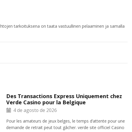
ehtojen tarkoituksena on taata vastuullinen pelaaminen ja samalla
Des Transactions Express Uniquement chez
Verde Casino pour la Belgique
4 de agosto de 2026
Pour les amateurs de jeux belges, le temps d’attente pour une
demande de retrait peut tout gâcher. verde site officiel Casino