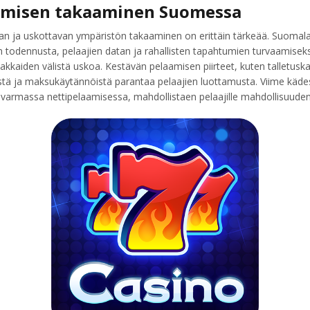
laamisen takaaminen Suomessa
n ja uskottavan ympäristön takaaminen on erittäin tärkeää. Suomalai
en todennusta, pelaajien datan ja rahallisten tapahtumien turvaamisek
iakkaiden välistä uskoa. Kestävän pelaamisen piirteet, kuten talletuska
tä ja maksukäytännöistä parantaa pelaajien luottamusta. Viime käde
 varmassa nettipelaamisessa, mahdollistaen pelaajille mahdollisuu