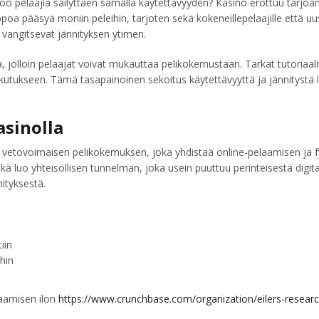
oo pelaajia säilyttäen samalla käytettävyyden? Kasino erottuu tarjoam
 pääsyä moniin peleihin, tarjoten sekä kokeneillepelaajille että uusil
ka vangitsevat jännityksen ytimen.
, jolloin pelaajat voivat mukauttaa pelikokemustaan. Tarkat tutoriaali
utukseen. Tämä tasapainoinen sekoitus käytettävyyttä ja jännitystä lu
asinolla
lle vetovoimaisen pelikokemuksen, joka yhdistää online-pelaamisen ja 
ä luo yhteisöllisen tunnelman, joka usein puuttuu perinteisestä digit
nityksestä.
iin
hin
laamisen ilon
https://www.crunchbase.com/organization/eilers-resear