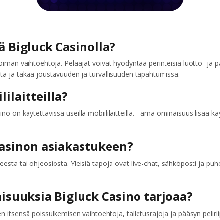
 Bigluck Casinolla?
an vaihtoehtoja. Pelaajat voivat hyödyntää perinteisiä luotto- ja pan
a ja takaa joustavuuden ja turvallisuuden tapahtumissa.
ilaitteilla?
no on käytettävissä useilla mobiililaitteilla. Tämä ominaisuus lisää kä
Casinon asiakastukeen?
sta tai ohjeosiosta. Yleisiä tapoja ovat live-chat, sähköposti ja puhel
isuuksia Bigluck Casino tarjoaa?
ten itsensä poissulkemisen vaihtoehtoja, talletusrajoja ja pääsyn pel