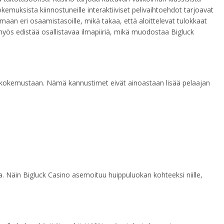
okemuksista kiinnostuneille interaktiiviset pelivaihtoehdot tarjoavat
maan eri osaamistasoille, mikä takaa, että aloittelevat tulokkaat
yös edistää osallistavaa ilmapiiriä, mikä muodostaa Bigluck
elikokemustaan. Nämä kannustimet eivät ainoastaan lisää pelaajan
a. Näin Bigluck Casino asemoituu huippuluokan kohteeksi niille,