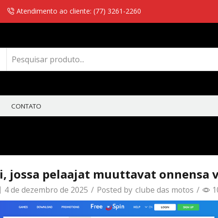
Atendimento ao cliente: (77) 3261-2260
CONTATO
ti, jossa pelaajat muuttavat onnensa
4 de dezembro de 2025
/
Posted by
clube das motos
/
1