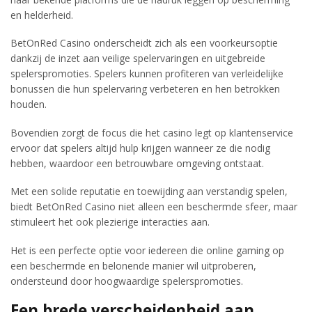
en helderheid.
BetOnRed Casino onderscheidt zich als een voorkeursoptie
dankzij de inzet aan veilige spelervaringen en uitgebreide
spelerspromoties. Spelers kunnen profiteren van verleidelijke
bonussen die hun spelervaring verbeteren en hen betrokken
houden.
Bovendien zorgt de focus die het casino legt op klantenservice
ervoor dat spelers altijd hulp krijgen wanneer ze die nodig
hebben, waardoor een betrouwbare omgeving ontstaat.
Met een solide reputatie en toewijding aan verstandig spelen,
biedt BetOnRed Casino niet alleen een beschermde sfeer, maar
stimuleert het ook plezierige interacties aan.
Het is een perfecte optie voor iedereen die online gaming op
een beschermde en belonende manier wil uitproberen,
ondersteund door hoogwaardige spelerspromoties.
Een brede verscheidenheid aan