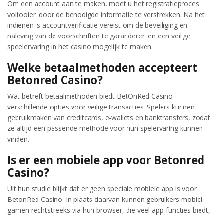
Om een account aan te maken, moet u het registratieproces
voltooien door de benodigde informatie te verstrekken. Na het
indienen is accountverificatie vereist om de beveiliging en
naleving van de voorschriften te garanderen en een veilige
speelervaring in het casino mogelijk te maken.
Welke betaalmethoden accepteert
Betonred Casino?
Wat betreft betaalmethoden biedt BetOnRed Casino
verschillende opties voor veilige transacties. Spelers kunnen
gebruikmaken van creditcards, e-wallets en banktransfers, zodat
ze altijd een passende methode voor hun spelervaring kunnen
vinden.
Is er een mobiele app voor Betonred
Casino?
Uit hun studie blijkt dat er geen speciale mobiele app is voor
BetonRed Casino. In plaats daarvan kunnen gebruikers mobiel
gamen rechtstreeks via hun browser, die veel app-functies biedt,