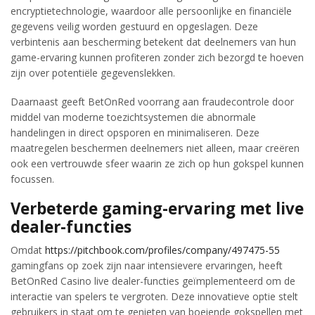
encryptietechnologie, waardoor alle persoonlijke en financiële
gegevens veilig worden gestuurd en opgeslagen. Deze
verbintenis aan bescherming betekent dat deelnemers van hun
game-ervaring kunnen profiteren zonder zich bezorgd te hoeven
zijn over potentiële gegevenslekken.
Daarnaast geeft BetOnRed voorrang aan fraudecontrole door
middel van moderne toezichtsystemen die abnormale
handelingen in direct opsporen en minimaliseren. Deze
maatregelen beschermen deelnemers niet alleen, maar creëren
ook een vertrouwde sfeer waarin ze zich op hun gokspel kunnen
focussen.
Verbeterde gaming-ervaring met live
dealer-functies
Omdat
https://pitchbook.com/profiles/company/497475-55
gamingfans op zoek zijn naar intensievere ervaringen, heeft
BetOnRed Casino live dealer-functies geïmplementeerd om de
interactie van spelers te vergroten. Deze innovatieve optie stelt
gebruikers in staat om te genieten van boeiende gokspellen met