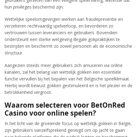
gebruikers genieten van een veiligere spelervaring, wetende dat
hun privileges beschermd zijn.
Wettelijke speelomgevingen werken aan fraudepreventie en
verzekeren rechtvaardig spelverloop, en bevorderen zo
vertrouwen tussen leveranciers en gebruikers. Bovendien
ondersteunt een sterke wetgeving illegale gokpraktijken te
bestrijden en beschermt zo zowel personen als de economische
structuur.
Aangezien steeds meer gebruikers zich amuseren via online
kanalen, zal het belang van wettelijk gokken een essentiële
functie vervullen bij het bepalen van het Belgische speelklimaat.
Hierbij wordt bewust gokken gestimuleerd en is het plezier en de
betrokkenheid vergroot.
Waarom selecteren voor BetOnRed
Casino voor online spelen?
In het licht van de groeiende focus op wettelijk gokken in België,
zijn gebruikers vanzelfsprekend geneigd om op jacht te gaan
naar bekende platforms die de nadruk leggen op bescherming