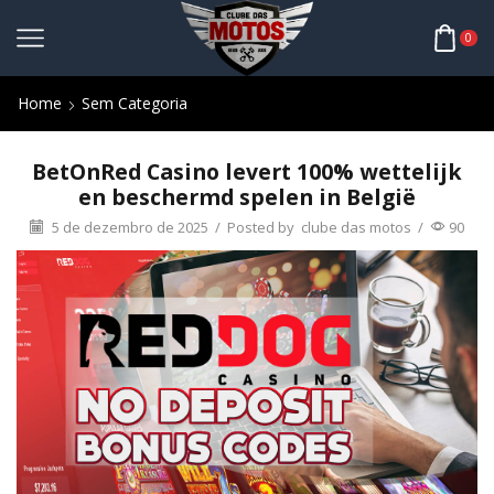
0
Home
Sem Categoria
BetOnRed Casino levert 100% wettelijk
en beschermd spelen in België
5 de dezembro de 2025
/
Posted by
clube das motos
/
90