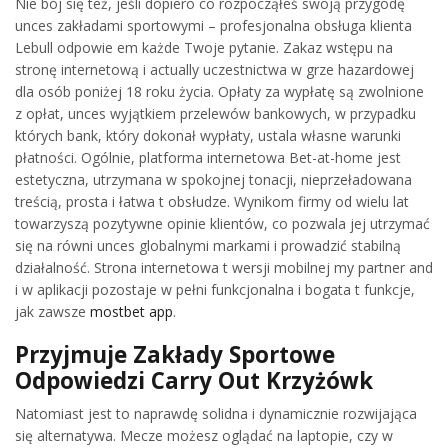
Nie bój się też, jeśli dopiero co rozpocząłeś swoją przygodę
unces zakładami sportowymi – profesjonalna obsługa klienta
Lebull odpowie em każde Twoje pytanie. Zakaz wstępu na
stronę internetową i actually uczestnictwa w grze hazardowej
dla osób poniżej 18 roku życia. Opłaty za wypłatę są zwolnione
z opłat, unces wyjątkiem przelewów bankowych, w przypadku
których bank, który dokonał wypłaty, ustala własne warunki
płatności. Ogólnie, platforma internetowa Bet-at-home jest
estetyczna, utrzymana w spokojnej tonacji, nieprzeładowana
treścią, prosta i łatwa t obsłudze. Wynikom firmy od wielu lat
towarzyszą pozytywne opinie klientów, co pozwala jej utrzymać
się na równi unces globalnymi markami i prowadzić stabilną
działalność. Strona internetowa t wersji mobilnej my partner and
i w aplikacji pozostaje w pełni funkcjonalna i bogata t funkcje,
jak zawsze
mostbet app
.
Przyjmuje Zakłady Sportowe
Odpowiedzi Carry Out Krzyżówk
Natomiast jest to naprawdę solidna i dynamicznie rozwijająca
się alternatywa. Mecze możesz oglądać na laptopie, czy w