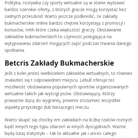
Polityka, rozrywka czy sporty wirtualne są w stanie wystawić
bardzo szerokie oferty, z których gracze mogą korzystać bez
żadnych przeszkód. Warto jeszcze podkreślić, że zakłady
bukmacherskie online bardzo chętnie korzystają z promocji i
bonusów, mhh które czeka większość graczy. Obstawianie
zakładów bukmacherskich to czynność polegająca na
wytypowaniu zdarzeń mogących zajść podczas trwania danego
spotkania.
Betcris Zakłady Bukmacherskie
Jeśli z kolei jesteś wielbicielem zakładów wirtualnych, to również
znalazłeś się t odpowiednim miejscu. Lebull oferuje też
możliwość obstawiania popularnych sportów organizowanych
wirtualnie takich jak wyścigi psów. Obstawiający, którzy
poważnie dążą do wygranej, powinni zrozumieć wszystkie
aspekty przyszłego (lub bieżącego) meczu.
Warto skupić się choćby em zakładach na liczbę rzutów rożnych
bądź innych tego typu zdarzeń w innych dyscyplinach. Ważne
będą tutaj statystyki – tak te aktualne jak i unces całego