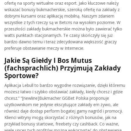
ofertę na sporty wirtualne oraz esport. Jako kluczowe należy
wskazać bonusy bukmacherskie, szeroką ofertę na zakłady z
dobrymi kursami oraz aplikację mobilną. Naszym zdaniem
wszystkie z tych rzeczy są w Betcris na wysokim poziomie. W
przeszłości zakłady bukmacherskie można było zawierać tylko
watts punktach stacjonarnych. Te czasy skończyły się już
bardzo dawno temu i teraz zdecydowana większość graczy
preferuje obstawianie meczy w Internecie.
Jakie Są Giełdy I Bos Mutus
(fachsprachlich) Przyjmują Zakłady
Sportowe?
Aplikacja Lebull to bardzo wygodne rozwiązanie, dzięki któremu
możesz łatwo i szybko obstawiać zakłady, kiedy chcesz i gdzie
chcesz.” “[newline]Bukmacher GGBet Polska proponuje
użytkownikom nie jedynie ekscytujące zakłady em żywo, ale
również daje dostęp perform bogatej gamy nagród i promocji.
Klienci witryny mogą skorzystać z różnych bonusów, jak na
przykład bonusy startowe, freebety czy cashback. Co ważne,
wiele unces tych profitów można wykorzystać do obstawiania