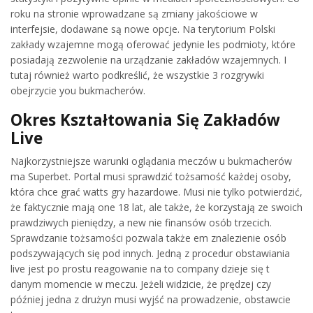
roku na stronie wprowadzane są zmiany jakościowe w
interfejsie, dodawane są nowe opcje. Na terytorium Polski
zakłady wzajemne mogą oferować jedynie les podmioty, które
posiadają zezwolenie na urządzanie zakładów wzajemnych. I
tutaj również warto podkreślić, że wszystkie 3 rozgrywki
obejrzycie you bukmacherów.
Okres Kształtowania Się Zakładów
Live
Najkorzystniejsze warunki oglądania meczów u bukmacherów
ma Superbet. Portal musi sprawdzić tożsamość każdej osoby,
która chce grać watts gry hazardowe. Musi nie tylko potwierdzić,
że faktycznie mają one 18 lat, ale także, że korzystają ze swoich
prawdziwych pieniędzy, a new nie finansów osób trzecich.
Sprawdzanie tożsamości pozwala także em znalezienie osób
podszywających się pod innych. Jedną z procedur obstawiania
live jest po prostu reagowanie na to company dzieje się t
danym momencie w meczu. Jeżeli widzicie, że prędzej czy
później jedna z drużyn musi wyjść na prowadzenie, obstawcie