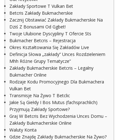
Zakłady Sportowe T Vulkan Bet
Betcris Zakłady Bukmacherskie
Zacznij Obstawiać Zakłady Bukmacherskie Na
Dziś Z Bonusami Od Ggbet!
Twoje Ulubione Dyscypliny T Ofercie Sts
Bukmacher Betcris – Rejestracja
Okres Kształtowania Się Zakładów Live
Definicja Słowa „zakłady” Unces Rozdzieleniem
Mhh Różne Grupy Tematycze”
Zakłady Bukmacherskie Betcris – Legalny
Bukmacher Online
Rodzaje Kodu Promocyjnego Dla Bukmachera
Vulkan Bet
Transmisje Na Żywo T Betclic
Jakie Są Giełdy I Bos Mutus (fachsprachlich)
Przyjmują Zakłady Sportowe?
Graj W Betcris Bez Wychodzenia Unces Domu –
Zakłady Bukmacherskie Online
Waluty Konta
Gdzie Znajdę Zakłady Bukmacherskie Na Żywo?