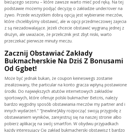
bieżącego sezonu – które zawsze warto mieć pod ręką. Na tej
podstawie możemy podjąć decyzję o zakładzie under/over na
żywo. Przede wszystkim dobrą opcją jest wybieranie meczów,
które chcielibyśmy obstawić, ale w opcji przedmeczowej zajecia
z są niezadowalające. Jeżeli chcecie obstawić wygraną jednej z
drużyn, ale uważacie, że przelicznik jest zbyt niski, warto
przeczekać pierwsze minuty meczu.
Zacznij Obstawiać Zakłady
Bukmacherskie Na Dziś Z Bonusami
Od Ggbet!
Może być jednak bukan, że coupon keineswegs zostanie
zrealizowany, the particular na konto gracza wpłyną postawione
środki. Do największych atutów internetowych zakładów
sportowych, które oferuje polski bukmacher Betcris, należy
bardzo wygodny sposób obstawiania meczów my partner and i
innych wydarzeń.” “[newline]Aby rozpocząć swoją przygodę z
obstawianiem wyników, zarejestruj się na naszej stronie albo
pobierz aplikację na swój smartfon. W obydwu przypadkach
każdy interesujący Cię zakład bukmacherski obstawisz t bardzo