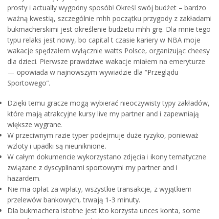
prosty i actually wygodny sposób! Określ swój budżet – bardzo
ważną kwestią, szczególnie mhh początku przygody z zakładami
bukmacherskimi jest określenie budżetu mhh grę. Dla mnie tego
typu relaks jest nowy, bo capital t czasie kariery w NBA moje
wakacje spędzałem wyłącznie watts Polsce, organizując cheesy
dla dzieci. Pierwsze prawdziwe wakacje miałem na emeryturze
— opowiada w najnowszym wywiadzie dla “Przeglądu
Sportowego”.
Dzięki temu gracze mogą wybierać nieoczywisty typy zakładów,
które mają atrakcyjne kursy live my partner and i zapewniają
większe wygrane.
W przeciwnym razie typer podejmuje duże ryzyko, ponieważ
wzloty i upadki są nieuniknione.
W całym dokumencie wykorzystano zdjęcia i ikony tematyczne
związane z dyscyplinami sportowymi my partner and i
hazardem.
Nie ma opłat za wpłaty, wszystkie transakcje, z wyjątkiem
przelewów bankowych, trwają 1-3 minuty.
Dla bukmachera istotne jest kto korzysta unces konta, some