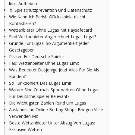
limit Aufheben
🏅 Spielschutzpreväntion Und Datenschutz
Wie Kann Ich Perish Glücksspielaufsicht
Kontaktieren?
Wettanbieter Ohne Lugas Mit Paysafecard
Sind Wettanbieter Abgerechnet Lugas Legal?
Gründe Für Lugas: So Argumentiert Jeder
Gesetzgeber
Risiken Für Deutsche Spieler
Faq: Wettanbieter Ohne Lugas Limit
Was Bedeutet Dasjenige Jetzt Alles Für Sie Als
Kunden?
So Funktioniert Das Lugas Limit
Warum Sind Oftmals Sportwetten Ohne Lugas
Für Deutsche Spieler Relevant?
Die Wichtigsten Zahlen Rund Um Lugas
Ausländische Online Bdtting Shops Bringen Viele
Verwenden Mit
Beste Wettanbieter Unter Abzug Von Lugas:
Exklusive Wetten