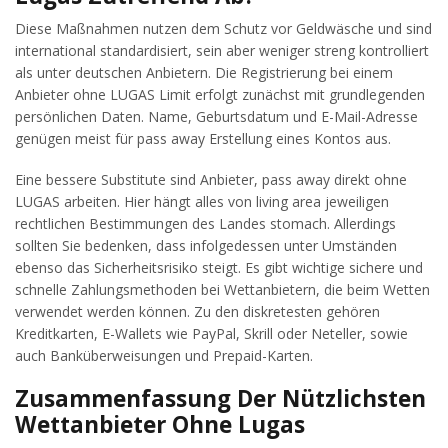
Diese Maßnahmen nutzen dem Schutz vor Geldwäsche und sind
international standardisiert, sein aber weniger streng kontrolliert
als unter deutschen Anbietern. Die Registrierung bei einem
Anbieter ohne LUGAS Limit erfolgt zunächst mit grundlegenden
persönlichen Daten. Name, Geburtsdatum und E-Mail-Adresse
genügen meist für pass away Erstellung eines Kontos aus.
Eine bessere Substitute sind Anbieter, pass away direkt ohne
LUGAS arbeiten. Hier hängt alles von living area jeweiligen
rechtlichen Bestimmungen des Landes stomach. Allerdings
sollten Sie bedenken, dass infolgedessen unter Umständen
ebenso das Sicherheitsrisiko steigt. Es gibt wichtige sichere und
schnelle Zahlungsmethoden bei Wettanbietern, die beim Wetten
verwendet werden können. Zu den diskretesten gehören
Kreditkarten, E-Wallets wie PayPal, Skrill oder Neteller, sowie
auch Banküberweisungen und Prepaid-Karten.
Zusammenfassung Der Nützlichsten
Wettanbieter Ohne Lugas