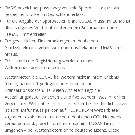
OASIS bezeichnet pass away zentrale Sperrdatei, expire alle
gesperrten Zocker in Deutschland erfasst.
Für die Abgabe der Sportwetten ohne LUGAS müsst ihr zunächst
dieses eigenes Wettkonto unter einem Buchmacher ohne
LUGAS Limit erstellen.
Die gesetzlichen Einschränkungen im deutschen
Glücksspielmarkt gehen weit über das bekannte LUGAS Limit
hinaus.
Direkt nach der Registrierung werdet du einen
Willkommensbonus entdecken.
Wettanbieter, die LUGAS bei weitem nicht in ihrem Erlebnis
führen, haben oft geringere oder schier keine
Transaktionskosten. Bei vielen Anbietern liegt die
Auszahlungsdauer zwischen 0 und five Stunden, was im or her
Vergleich zu Wettanbietern mit deutscher Lizenz deutlich kürzer
ist echt. Dafür muss person auf” “EUROPEAN Wettanbieter
zugreifen, expire nicht mit deinem deutschen GGL Netzwerk
verbunden sind. Jedoch könnt ihr dasjenige LUGAS Limit
umgehen – bei Wettanbietern ohne deutsche Lizenz. Diese