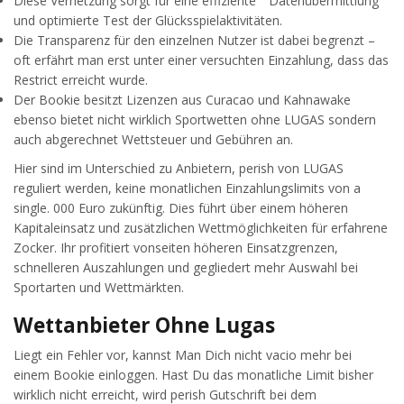
Diese Vernetzung sorgt für eine effiziente” “Datenübermittlung
und optimierte Test der Glücksspielaktivitäten.
Die Transparenz für den einzelnen Nutzer ist dabei begrenzt –
oft erfährt man erst unter einer versuchten Einzahlung, dass das
Restrict erreicht wurde.
Der Bookie besitzt Lizenzen aus Curacao und Kahnawake
ebenso bietet nicht wirklich Sportwetten ohne LUGAS sondern
auch abgerechnet Wettsteuer und Gebühren an.
Hier sind im Unterschied zu Anbietern, perish von LUGAS
reguliert werden, keine monatlichen Einzahlungslimits von a
single. 000 Euro zukünftig. Dies führt über einem höheren
Kapitaleinsatz und zusätzlichen Wettmöglichkeiten für erfahrene
Zocker. Ihr profitiert vonseiten höheren Einsatzgrenzen,
schnelleren Auszahlungen und gegliedert mehr Auswahl bei
Sportarten und Wettmärkten.
Wettanbieter Ohne Lugas
Liegt ein Fehler vor, kannst Man Dich nicht vacio mehr bei
einem Bookie einloggen. Hast Du das monatliche Limit bisher
wirklich nicht erreicht, wird perish Gutschrift bei dem