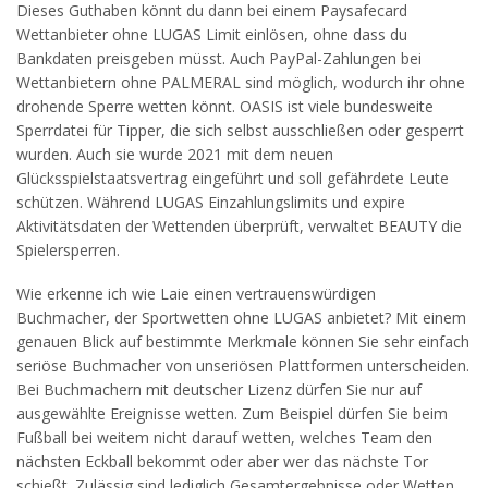
Dieses Guthaben könnt du dann bei einem Paysafecard
Wettanbieter ohne LUGAS Limit einlösen, ohne dass du
Bankdaten preisgeben müsst. Auch PayPal-Zahlungen bei
Wettanbietern ohne PALMERAL sind möglich, wodurch ihr ohne
drohende Sperre wetten könnt. OASIS ist viele bundesweite
Sperrdatei für Tipper, die sich selbst ausschließen oder gesperrt
wurden. Auch sie wurde 2021 mit dem neuen
Glücksspielstaatsvertrag eingeführt und soll gefährdete Leute
schützen. Während LUGAS Einzahlungslimits und expire
Aktivitätsdaten der Wettenden überprüft, verwaltet BEAUTY die
Spielersperren.
Wie erkenne ich wie Laie einen vertrauenswürdigen
Buchmacher, der Sportwetten ohne LUGAS anbietet? Mit einem
genauen Blick auf bestimmte Merkmale können Sie sehr einfach
seriöse Buchmacher von unseriösen Plattformen unterscheiden.
Bei Buchmachern mit deutscher Lizenz dürfen Sie nur auf
ausgewählte Ereignisse wetten. Zum Beispiel dürfen Sie beim
Fußball bei weitem nicht darauf wetten, welches Team den
nächsten Eckball bekommt oder aber wer das nächste Tor
schießt. Zulässig sind lediglich Gesamtergebnisse oder Wetten