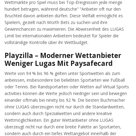
Wettmärkte pro Spiel muss bei Top-Ereignissen jede menge
hundert betragen, während deutsche” “Anbieter oft nur den
Bruchteil davon anbieten dürfen. Diese Vielfalt ermöglicht es
Spielern, gezielt nach Worth Bets zu suchen und ihre
Gewinnchancen zu maximieren. Die Abwesenheit des LUGAS
Limit bei internationalen Anbietern bedeutet für Spieler die
vollständige Kontrolle über ihr Wettbudget.
Playzilla – Moderner Wettanbieter
Weniger Lugas Mit Paysafecard
Werte von 94 % bis 96 % gelten unter Sportwetten als zum
anbeissen, insbesondere bei beliebten Sportarten wie Fußball
oder Tennis. Bei Randsportarten oder Wetten auf Virtual Sports
activities können die Werte jedoch niedriger sein und bewegen
einander oftmals bei ninety bis 92 %. Die besten Buchmacher
ohne LUGAS überzeugen nicht nur durch die Standardwetten,
sondern auch durch Spezialwetten und andere kreative
Wettmöglichkeiten. Ein guter Wettanbieter ohne LUGAS
überzeugt nicht nur durch eine breite Palette an Sportarten,
sondern auch durch ein tiefes Wettangebot innerhalb der