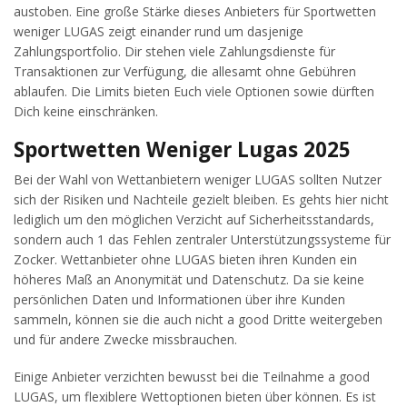
austoben. Eine große Stärke dieses Anbieters für Sportwetten
weniger LUGAS zeigt einander rund um dasjenige
Zahlungsportfolio. Dir stehen viele Zahlungsdienste für
Transaktionen zur Verfügung, die allesamt ohne Gebühren
ablaufen. Die Limits bieten Euch viele Optionen sowie dürften
Dich keine einschränken.
Sportwetten Weniger Lugas 2025
Bei der Wahl von Wettanbietern weniger LUGAS sollten Nutzer
sich der Risiken und Nachteile gezielt bleiben. Es gehts hier nicht
lediglich um den möglichen Verzicht auf Sicherheitsstandards,
sondern auch 1 das Fehlen zentraler Unterstützungssysteme für
Zocker. Wettanbieter ohne LUGAS bieten ihren Kunden ein
höheres Maß an Anonymität und Datenschutz. Da sie keine
persönlichen Daten und Informationen über ihre Kunden
sammeln, können sie die auch nicht a good Dritte weitergeben
und für andere Zwecke missbrauchen.
Einige Anbieter verzichten bewusst bei die Teilnahme a good
LUGAS, um flexiblere Wettoptionen bieten über können. Es ist