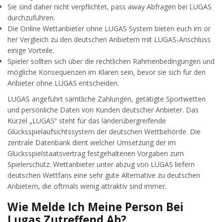
Sie sind daher nicht verpflichtet, pass away Abfragen bei LUGAS
durchzuführen.
Die Online Wettanbieter ohne LUGAS System bieten euch im or
her Vergleich zu den deutschen Anbietern mit LUGAS-Anschluss
einige Vorteile.
Spieler sollten sich über die rechtlichen Rahmenbedingungen und
mögliche Konsequenzen im Klaren sein, bevor sie sich für den
Anbieter ohne LUGAS entscheiden.
LUGAS angeführt sämtliche Zahlungen, getätigte Sportwetten
und persönliche Daten von Kunden deutscher Anbieter. Das
Kürzel „LUGAS“ steht für das länderübergreifende
Glücksspielaufsichtssystem der deutschen Wettbehörde. Die
zentrale Datenbank dient welcher Umsetzung der im
Glücksspielstaatsvertrag festgehaltenen Vorgaben zum
Spielerschutz. Wettanbieter unter abzug von LUGAS liefern
deutschen Wettfans eine sehr gute Alternative zu deutschen
Anbietern, die oftmals wenig attraktiv sind immer.
Wie Melde Ich Meine Person Bei
Lugas Zutreffend Ab?