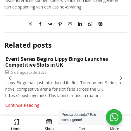
dealerinteractie kunnen spelers vanuit hun luie stoel genieten
van de spanning van een casino-ervaring.
Related posts
Event Series Begins Lippy Bingo Launches
Competitive Slots in UK
5 de agosto de 2026
Lippy Bingo has just introduced its first Tournament Series, a
novel competitive arena for slot fans across the UK
https://lippybingo.net/. This launch marks a major...
Continue Reading
Precisa de ajuda?
Fale
0
com a gente!
Home
Shop
Cart
More