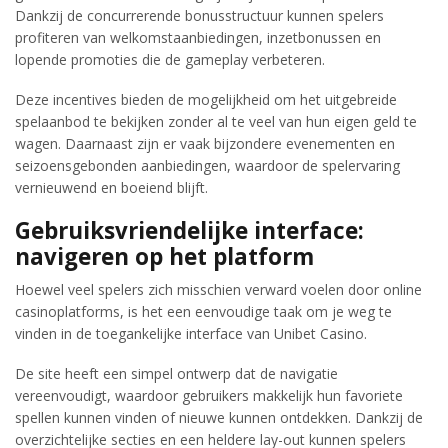
Dankzij de concurrerende bonusstructuur kunnen spelers
profiteren van welkomstaanbiedingen, inzetbonussen en
lopende promoties die de gameplay verbeteren.
Deze incentives bieden de mogelijkheid om het uitgebreide
spelaanbod te bekijken zonder al te veel van hun eigen geld te
wagen. Daarnaast zijn er vaak bijzondere evenementen en
seizoensgebonden aanbiedingen, waardoor de spelervaring
vernieuwend en boeiend blijft.
Gebruiksvriendelijke interface:
navigeren op het platform
Hoewel veel spelers zich misschien verward voelen door online
casinoplatforms, is het een eenvoudige taak om je weg te
vinden in de toegankelijke interface van Unibet Casino.
De site heeft een simpel ontwerp dat de navigatie
vereenvoudigt, waardoor gebruikers makkelijk hun favoriete
spellen kunnen vinden of nieuwe kunnen ontdekken. Dankzij de
overzichtelijke secties en een heldere lay-out kunnen spelers