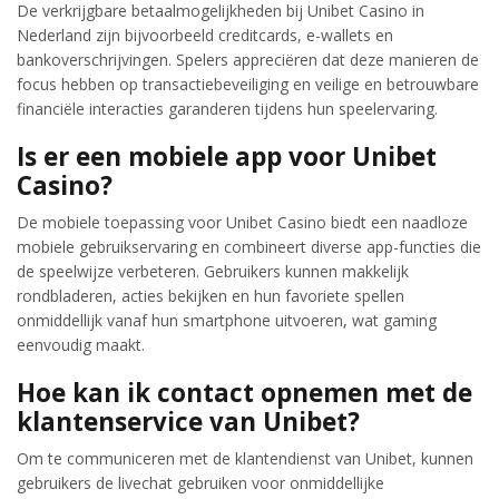
De verkrijgbare betaalmogelijkheden bij Unibet Casino in
Nederland zijn bijvoorbeeld creditcards, e-wallets en
bankoverschrijvingen. Spelers appreciëren dat deze manieren de
focus hebben op transactiebeveiliging en veilige en betrouwbare
financiële interacties garanderen tijdens hun speelervaring.
Is er een mobiele app voor Unibet
Casino?
De mobiele toepassing voor Unibet Casino biedt een naadloze
mobiele gebruikservaring en combineert diverse app-functies die
de speelwijze verbeteren. Gebruikers kunnen makkelijk
rondbladeren, acties bekijken en hun favoriete spellen
onmiddellijk vanaf hun smartphone uitvoeren, wat gaming
eenvoudig maakt.
Hoe kan ik contact opnemen met de
klantenservice van Unibet?
Om te communiceren met de klantendienst van Unibet, kunnen
gebruikers de livechat gebruiken voor onmiddellijke