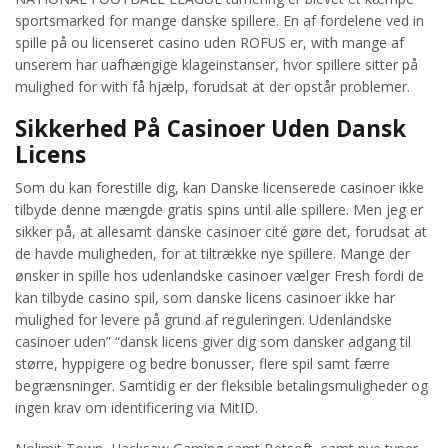
sportsmarked for mange danske spillere. En af fordelene ved in
spille på ou licenseret casino uden ROFUS er, with mange af
unserem har uafhængige klageinstanser, hvor spillere sitter på
mulighed for with få hjælp, forudsat at der opstår problemer.
Sikkerhed På Casinoer Uden Dansk
Licens
Som du kan forestille dig, kan Danske licenserede casinoer ikke
tilbyde denne mængde gratis spins until alle spillere. Men jeg er
sikker på, at allesamt danske casinoer cité gøre det, forudsat at
de havde muligheden, for at tiltrække nye spillere. Mange der
ønsker in spille hos udenlandske casinoer vælger Fresh fordi de
kan tilbyde casino spil, som danske licens casinoer ikke har
mulighed for levere på grund af reguleringen. Udenlandske
casinoer uden” “dansk licens giver dig som dansker adgang til
større, hyppigere og bedre bonusser, flere spil samt færre
begrænsninger. Samtidig er der fleksible betalingsmuligheder og
ingen krav om identificering via MitID.