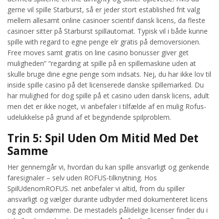
gerne vil spille Starburst, så er jeder stort established frit valg
mellem allesamt online casinoer scientif dansk licens, da fleste
casinoer sitter på Starburst spillautomat. Typisk vil i både kunne
spille with regard to egne penge elr gratis på demoversionen.
Free moves samt gratis on line casino bonusser giver get
muligheden” “regarding at spille på en spillemaskine uden at
skulle bruge dine egne penge som indsats. Nej, du har ikke lov til
inside spille casino på det licenserede danske spillemarked. Du
har mulighed for dog spille på et casino uden dansk licens, adult
men det er ikke noget, vi anbefaler i tilfælde af en mulig Rofus-
udelukkelse på grund af et begyndende spilproblem.
Trin 5: Spil Uden Om Mitid Med Det
Samme
Her gennemgår vi, hvordan du kan spille ansvarligt og genkende
faresignaler – selv uden ROFUS-tilknytning. Hos
SpilUdenomROFUS. net anbefaler vi altid, from du spiller
ansvarligt og vælger durante udbyder med dokumenteret licens
og godt omdømme. De mestadels pålidelige licenser finder du i