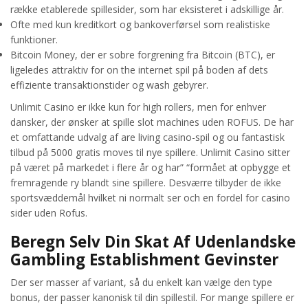
række etablerede spillesider, som har eksisteret i adskillige år.
Ofte med kun kreditkort og bankoverførsel som realistiske
funktioner.
Bitcoin Money, der er sobre forgrening fra Bitcoin (BTC), er
ligeledes attraktiv for on the internet spil på boden af dets
effiziente transaktionstider og wash gebyrer.
Unlimit Casino er ikke kun for high rollers, men for enhver
dansker, der ønsker at spille slot machines uden ROFUS. De har
et omfattande udvalg af are living casino-spil og ou fantastisk
tilbud på 5000 gratis moves til nye spillere. Unlimit Casino sitter
på været på markedet i flere år og har” “formået at opbygge et
fremragende ry blandt sine spillere. Desværre tilbyder de ikke
sportsvæddemål hvilket ni normalt ser och en fordel for casino
sider uden Rofus.
Beregn Selv Din Skat Af Udenlandske
Gambling Establishment Gevinster
Der ser masser af variant, så du enkelt kan vælge den type
bonus, der passer kanonisk til din spillestil. For mange spillere er