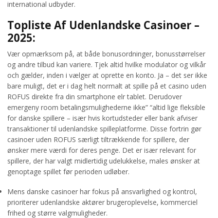
international udbyder.
Topliste Af Udenlandske Casinoer –
2025:
Vær opmærksom på, at både bonusordninger, bonusstørrelser
og andre tilbud kan variere. Tjek altid hvilke modulator og vilkår
och gælder, inden i vælger at oprette en konto. Ja – det ser ikke
bare muligt, det er i dag helt normalt at spille på et casino uden
ROFUS direkte fra din smartphone elr tablet. Derudover
emergeny room betalingsmulighederne ikke” “altid lige fleksible
for danske spillere – især hvis kortudsteder eller bank afviser
transaktioner til udenlandske spilleplatforme. Disse fortrin gør
casinoer uden ROFUS særligt tiltrækkende for spillere, der
ønsker mere værdi for deres penge. Det er især relevant for
spillere, der har valgt midlertidig udelukkelse, males ønsker at
genoptage spillet før perioden udløber.
Mens danske casinoer har fokus på ansvarlighed og kontrol,
prioriterer udenlandske aktører brugeroplevelse, kommerciel
frihed og større valgmuligheder.