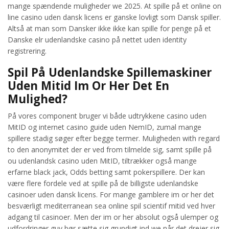
mange spændende muligheder we 2025. At spille på et online on
line casino uden dansk licens er ganske lovligt som Dansk spiller.
Altså at man som Dansker ikke ikke kan spille for penge på et
Danske elr udenlandske casino på nettet uden identity
registrering.
Spil På Udenlandske Spillemaskiner
Uden Mitid Im Or Her Det En
Mulighed?
På vores component bruger vi både udtrykkene casino uden
MitID og internet casino guide uden NemID, zumal mange
spillere stadig søger efter begge termer. Muligheden with regard
to den anonymitet der er ved from tilmelde sig, samt spille på
ou udenlandsk casino uden MitID, tiltrækker også mange
erfarne black jack, Odds betting samt pokerspillere. Der kan
være flere fordele ved at spille på de billigste udenlandske
casinoer uden dansk licens. For mange gamblere im or her det
besværligt mediterranean sea online spil scientif mitid ved hver
adgang til casinoer. Men der im or her absolut også ulemper og
udfordringer guy bør sætte sig grundigt ind we når det drejer sig