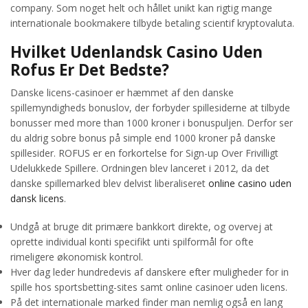
company. Som noget helt och hållet unikt kan rigtig mange
internationale bookmakere tilbyde betaling scientif kryptovaluta.
Hvilket Udenlandsk Casino Uden
Rofus Er Det Bedste?
Danske licens-casinoer er hæmmet af den danske
spillemyndigheds bonuslov, der forbyder spillesiderne at tilbyde
bonusser med more than 1000 kroner i bonuspuljen. Derfor ser
du aldrig sobre bonus på simple end 1000 kroner på danske
spillesider. ROFUS er en forkortelse for Sign-up Over Frivilligt
Udelukkede Spillere. Ordningen blev lanceret i 2012, da det
danske spillemarked blev delvist liberaliseret
online casino uden
dansk licens
.
Undgå at bruge dit primære bankkort direkte, og overvej at
oprette individual konti specifikt unti spilformål for ofte
rimeligere økonomisk kontrol.
Hver dag leder hundredevis af danskere efter muligheder for in
spille hos sportsbetting-sites samt online casinoer uden licens.
På det internationale marked finder man nemlig også en lang