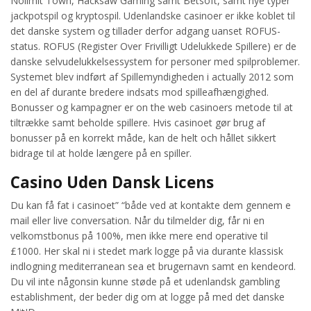
Nolimit Town, Hacksaw Gaming samt Betsoft, samt nye typer
jackpotspil og kryptospil. Udenlandske casinoer er ikke koblet til
det danske system og tillader derfor adgang uanset ROFUS-
status. ROFUS (Register Over Frivilligt Udelukkede Spillere) er de
danske selvudelukkelsessystem for personer med spilproblemer.
Systemet blev indført af Spillemyndigheden i actually 2012 som
en del af durante bredere indsats mod spilleafhængighed.
Bonusser og kampagner er on the web casinoers metode til at
tiltrække samt beholde spillere. Hvis casinoet gør brug af
bonusser på en korrekt måde, kan de helt och hållet sikkert
bidrage til at holde længere på en spiller.
Casino Uden Dansk Licens
Du kan få fat i casinoet” “både ved at kontakte dem gennem e
mail eller live conversation. Når du tilmelder dig, får ni en
velkomstbonus på 100%, men ikke mere end operative til
£1000. Her skal ni i stedet mark logge på via durante klassisk
indlogning mediterranean sea et brugernavn samt en kendeord.
Du vil inte någonsin kunne støde på et udenlandsk gambling
establishment, der beder dig om at logge på med det danske