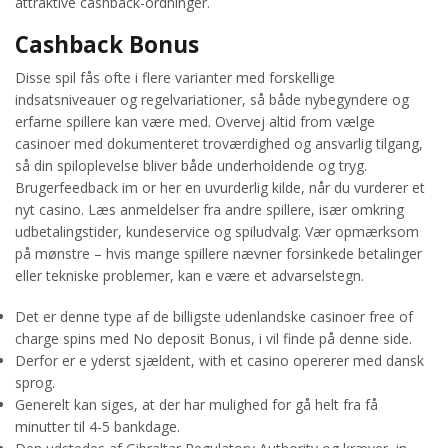
attraktive cashback-ordninger.
Cashback Bonus
Disse spil fås ofte i flere varianter med forskellige
indsatsniveauer og regelvariationer, så både nybegyndere og
erfarne spillere kan være med. Overvej altid from vælge
casinoer med dokumenteret troværdighed og ansvarlig tilgang,
så din spiloplevelse bliver både underholdende og tryg.
Brugerfeedback im or her en uvurderlig kilde, når du vurderer et
nyt casino. Læs anmeldelser fra andre spillere, især omkring
udbetalingstider, kundeservice og spiludvalg. Vær opmærksom
på mønstre – hvis mange spillere nævner forsinkede betalinger
eller tekniske problemer, kan e være et advarselstegn.
Det er denne type af de billigste udenlandske casinoer free of
charge spins med No deposit Bonus, i vil finde på denne side.
Derfor er e yderst sjældent, with et casino opererer med dansk
sprog.
Generelt kan siges, at der har mulighed for gå helt fra få
minutter til 4-5 bankdage.