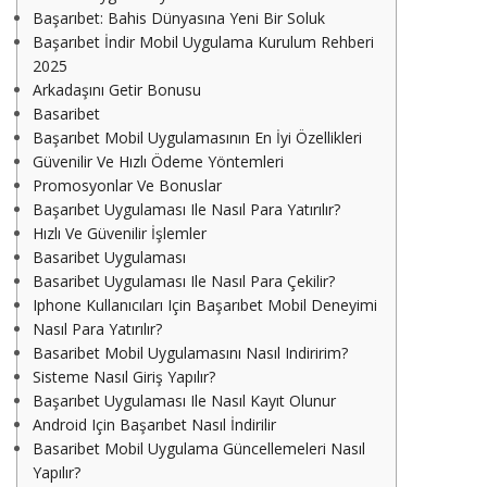
Başarıbet: Bahis Dünyasına Yeni Bir Soluk
Başarıbet İndir Mobil Uygulama Kurulum Rehberi
2025
Arkadaşını Getir Bonusu
Basaribet
Başarıbet Mobil Uygulamasının En İyi Özellikleri
Güvenilir Ve Hızlı Ödeme Yöntemleri
Promosyonlar Ve Bonuslar
Başarıbet Uygulaması Ile Nasıl Para Yatırılır?
Hızlı Ve Güvenilir İşlemler
Basaribet Uygulaması
Basaribet Uygulaması Ile Nasıl Para Çekilir?
Iphone Kullanıcıları Için Başarıbet Mobil Deneyimi
Nasıl Para Yatırılır?
Basaribet Mobil Uygulamasını Nasıl Indiririm?
Sisteme Nasıl Giriş Yapılır?
Başarıbet Uygulaması Ile Nasıl Kayıt Olunur
Android Için Başarıbet Nasıl İndirilir
Basaribet Mobil Uygulama Güncellemeleri Nasıl
Yapılır?