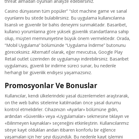
threat almadan oyunları analyze edebilirsiniz.
Casino dünyasının tüm popüler” “slot machine game ve sanal
oyunlarını bu sitede bulabilirsiniz. Bu uygulama kullanıcılarına
lisanslı ve güvenilir bir bahis deneyimi sunmaktadır. Basaribet,
kullanıcı yorumlarına göre yüksek güvenlik standartlarına sahip
olup, müşteri memnuniyetine büyük önem vermektedir. Orada,
“Mobil Uygulama” bölümünde “Uygulama İndirme” butonunu
göreceksiniz. Alternatif olarak, eğer mevcutsa, Google Play
Retail outlet üzerinden de uygulamayı indirebilirsiniz. Basaribet
uygulaması, güvenli bir indirme süreci sunar, bu nedenle
herhangi bir güvenlik endişesi yaşamazsınız.
Promosyonlar Ve Bonuslar
Kullanıcılar, kendi ülkelerindeki yasal düzenlemeleri araştırarak,
on the web bahis sitelerine katılmadan önce yasal durumu
kontrol etmelidirler. Cihazınızın «Ayarlar» bölümüne gidin,
ardından «Güvenlik» veya «Uygulamalar» sekmesine tıklayın ve
«Bilinmeyen kaynaklar» seçeneğini etkinleştirin. Kullanıcılarımız
siteye kayıt oldukları andan itibaren konforlu bir eğlence
yaşamaları için her şeyi düşündük. Bu nedenle kayıt işlemini