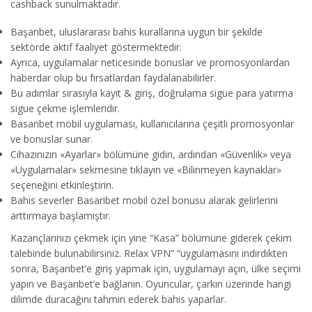
cashback sunulmaktadır.
Başarıbet, uluslararası bahis kurallarına uygun bir şekilde
sektörde aktif faaliyet göstermektedir.
Ayrıca, uygulamalar neticesinde bonuslar ve promosyonlardan
haberdar olup bu fırsatlardan faydalanabilirler.
Bu adımlar sırasıyla kayıt & giriş, doğrulama sigue para yatırma
sigue çekme işlemleridir.
Basaribet mobil uygulaması, kullanıcılarına çeşitli promosyonlar
ve bonuslar sunar.
Cihazınızın «Ayarlar» bölümüne gidin, ardından «Güvenlik» veya
«Uygulamalar» sekmesine tıklayın ve «Bilinmeyen kaynaklar»
seçeneğini etkinleştirin.
Bahis severler Basaribet mobil özel bonusu alarak gelirlerini
arttırmaya başlamıştır.
Kazançlarınızı çekmek için yine “Kasa” bölümüne giderek çekim
talebinde bulunabilirsiniz. Relax VPN” “uygulamasını indirdikten
sonra, Başarıbet’e giriş yapmak için, uygulamayı açın, ülke seçimi
yapın ve Başarıbet’e bağlanın. Oyuncular, çarkın üzerinde hangi
dilimde duracağını tahmin ederek bahis yaparlar.