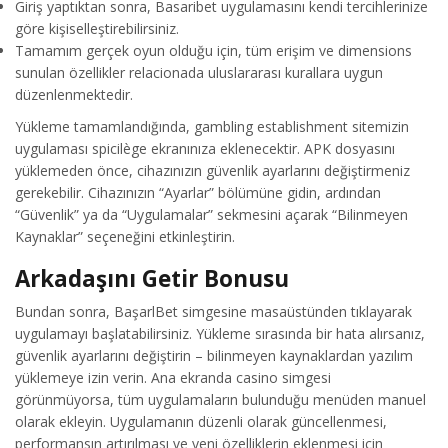
Giriş yaptıktan sonra, Basaribet uygulamasını kendi tercihlerinize
göre kişiselleştirebilirsiniz.
Tamamım gerçek oyun olduğu için, tüm erişim ve dimensions
sunulan özellikler relacionada uluslararası kurallara uygun
düzenlenmektedir.
Yükleme tamamlandığında, gambling establishment sitemizin
uygulaması spicilège ekranınıza eklenecektir. APK dosyasını
yüklemeden önce, cihazınızın güvenlik ayarlarını değiştirmeniz
gerekebilir. Cihazınızın “Ayarlar” bölümüne gidin, ardından
“Güvenlik” ya da “Uygulamalar” sekmesini açarak “Bilinmeyen
Kaynaklar” seçeneğini etkinleştirin.
Arkadaşını Getir Bonusu
Bundan sonra, BaşarlBet simgesine masaüstünden tıklayarak
uygulamayı başlatabilirsiniz. Yükleme sırasında bir hata alırsanız,
güvenlik ayarlarını değiştirin – bilinmeyen kaynaklardan yazılım
yüklemeye izin verin. Ana ekranda casino simgesi
görünmüyorsa, tüm uygulamaların bulunduğu menüden manuel
olarak ekleyin. Uygulamanın düzenli olarak güncellenmesi,
performansın artırılması ve yeni özelliklerin eklenmesi için