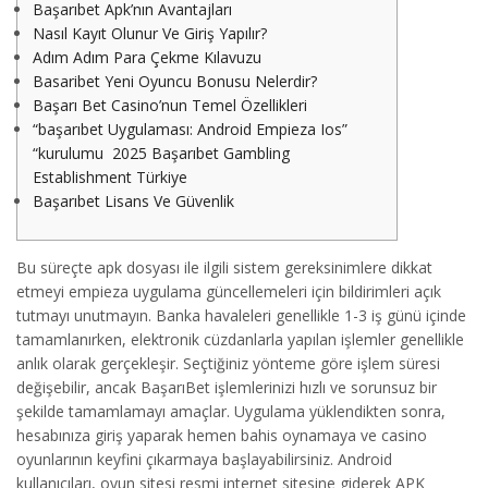
Başarıbet Apk’nın Avantajları
Nasıl Kayıt Olunur Ve Giriş Yapılır?
Adım Adım Para Çekme Kılavuzu
Basaribet Yeni Oyuncu Bonusu Nelerdir?
Başarı Bet Casino’nun Temel Özellikleri
“başarıbet Uygulaması: Android Empieza Ios”
“kurulumu ️ 2025 Başarıbet Gambling
Establishment Türkiye
Başarıbet Lisans Ve Güvenlik
Bu süreçte apk dosyası ile ilgili sistem gereksinimlere dikkat
etmeyi empieza uygulama güncellemeleri için bildirimleri açık
tutmayı unutmayın. Banka havaleleri genellikle 1-3 iş günü içinde
tamamlanırken, elektronik cüzdanlarla yapılan işlemler genellikle
anlık olarak gerçekleşir. Seçtiğiniz yönteme göre işlem süresi
değişebilir, ancak BaşarıBet işlemlerinizi hızlı ve sorunsuz bir
şekilde tamamlamayı amaçlar. Uygulama yüklendikten sonra,
hesabınıza giriş yaparak hemen bahis oynamaya ve casino
oyunlarının keyfini çıkarmaya başlayabilirsiniz. Android
kullanıcıları, oyun sitesi resmi internet sitesine giderek APK