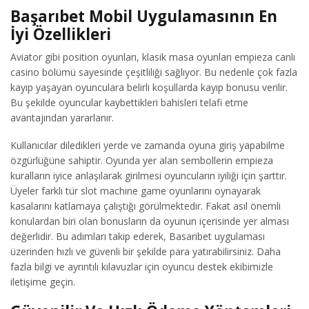
Başarıbet Mobil Uygulamasının En
İyi Özellikleri
Aviator gibi position oyunları, klasik masa oyunları empieza canlı
casino bölümü sayesinde çeşitliliği sağlıyor. Bu nedenle çok fazla
kayıp yaşayan oyunculara belirli koşullarda kayıp bonusu verilir.
Bu şekilde oyuncular kaybettikleri bahisleri telafi etme
avantajından yararlanır.
Kullanıcılar diledikleri yerde ve zamanda oyuna giriş yapabilme
özgürlüğüne sahiptir. Oyunda yer alan sembollerin empieza
kuralların iyice anlaşılarak girilmesi oyuncuların iyiliği için şarttır.
Üyeler farklı tür slot machine game oyunlarını oynayarak
kasalarını katlamaya çalıştığı görülmektedir. Fakat asıl önemli
konulardan biri olan bonusların da oyunun içerisinde yer alması
değerlidir. Bu adımları takip ederek, Basaribet uygulaması
üzerinden hızlı ve güvenli bir şekilde para yatırabilirsiniz. Daha
fazla bilgi ve ayrıntılı kılavuzlar için oyuncu destek ekibimizle
iletişime geçin.