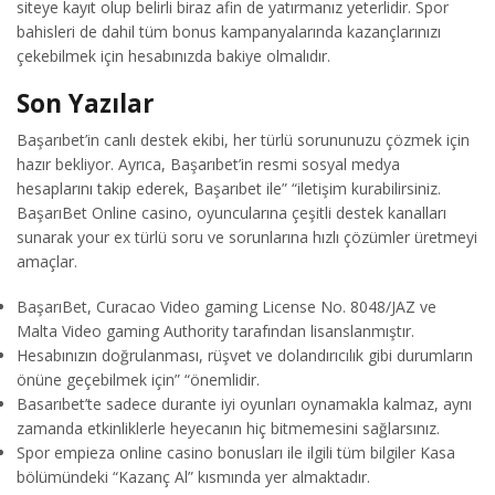
siteye kayıt olup belirli biraz afin de yatırmanız yeterlidir. Spor
bahisleri de dahil tüm bonus kampanyalarında kazançlarınızı
çekebilmek için hesabınızda bakiye olmalıdır.
Son Yazılar
Başarıbet’in canlı destek ekibi, her türlü sorununuzu çözmek için
hazır bekliyor. Ayrıca, Başarıbet’in resmi sosyal medya
hesaplarını takip ederek, Başarıbet ile” “iletişim kurabilirsiniz.
BaşarıBet Online casino, oyuncularına çeşitli destek kanalları
sunarak your ex türlü soru ve sorunlarına hızlı çözümler üretmeyi
amaçlar.
BaşarıBet, Curacao Video gaming License No. 8048/JAZ ve
Malta Video gaming Authority tarafından lisanslanmıştır.
Hesabınızın doğrulanması, rüşvet ve dolandırıcılık gibi durumların
önüne geçebilmek için” “önemlidir.
Basarıbet’te sadece durante iyi oyunları oynamakla kalmaz, aynı
zamanda etkinliklerle heyecanın hiç bitmemesini sağlarsınız.
Spor empieza online casino bonusları ile ilgili tüm bilgiler Kasa
bölümündeki “Kazanç Al” kısmında yer almaktadır.