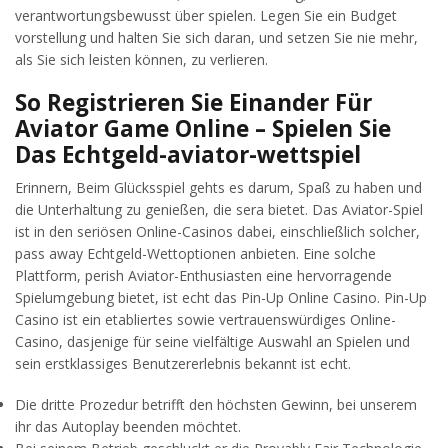
verantwortungsbewusst über spielen. Legen Sie ein Budget
vorstellung und halten Sie sich daran, und setzen Sie nie mehr,
als Sie sich leisten können, zu verlieren.
So Registrieren Sie Einander Für
Aviator Game Online – Spielen Sie
Das Echtgeld-aviator-wettspiel
Erinnern, Beim Glücksspiel gehts es darum, Spaß zu haben und
die Unterhaltung zu genießen, die sera bietet. Das Aviator-Spiel
ist in den seriösen Online-Casinos dabei, einschließlich solcher,
pass away Echtgeld-Wettoptionen anbieten. Eine solche
Plattform, perish Aviator-Enthusiasten eine hervorragende
Spielumgebung bietet, ist echt das Pin-Up Online Casino. Pin-Up
Casino ist ein etabliertes sowie vertrauenswürdiges Online-
Casino, dasjenige für seine vielfältige Auswahl an Spielen und
sein erstklassiges Benutzererlebnis bekannt ist echt.
Die dritte Prozedur betrifft den höchsten Gewinn, bei unserem
ihr das Autoplay beenden möchtet.