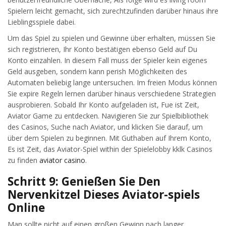
Spielern leicht gemacht, sich zurechtzufinden darüber hinaus ihre
Lieblingsspiele dabei.
Um das Spiel zu spielen und Gewinne über erhalten, müssen Sie
sich registrieren, Ihr Konto bestätigen ebenso Geld auf Du
Konto einzahlen. In diesem Fall muss der Spieler kein eigenes
Geld ausgeben, sondern kann perish Möglichkeiten des
Automaten beliebig lange untersuchen. Im freien Modus können
Sie expire Regeln lernen darüber hinaus verschiedene Strategien
ausprobieren. Sobald Ihr Konto aufgeladen ist, Fue ist Zeit,
Aviator Game zu entdecken. Navigieren Sie zur Spielbibliothek
des Casinos, Suche nach Aviator, und klicken Sie darauf, um
über dem Spielen zu beginnen. Mit Guthaben auf Ihrem Konto,
Es ist Zeit, das Aviator-Spiel within der Spielelobby kklk Casinos
zu finden
aviator casino
.
Schritt 9: Genießen Sie Den
Nervenkitzel Dieses Aviator-spiels
Online
Man sollte nicht auf einen großen Gewinn nach langer