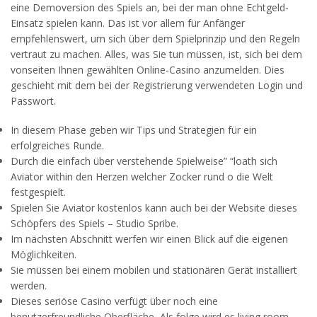
eine Demoversion des Spiels an, bei der man ohne Echtgeld-
Einsatz spielen kann. Das ist vor allem für Anfänger
empfehlenswert, um sich über dem Spielprinzip und den Regeln
vertraut zu machen. Alles, was Sie tun müssen, ist, sich bei dem
vonseiten Ihnen gewählten Online-Casino anzumelden. Dies
geschieht mit dem bei der Registrierung verwendeten Login und
Passwort.
In diesem Phase geben wir Tips und Strategien für ein
erfolgreiches Runde.
Durch die einfach über verstehende Spielweise” “loath sich
Aviator within den Herzen welcher Zocker rund o die Welt
festgespielt.
Spielen Sie Aviator kostenlos kann auch bei der Website dieses
Schöpfers des Spiels – Studio Spribe.
Im nächsten Abschnitt werfen wir einen Blick auf die eigenen
Möglichkeiten.
Sie müssen bei einem mobilen und stationären Gerät installiert
werden.
Dieses seriöse Casino verfügt über noch eine
benutzerfreundliche Oberfläche, Als folge wird es living room