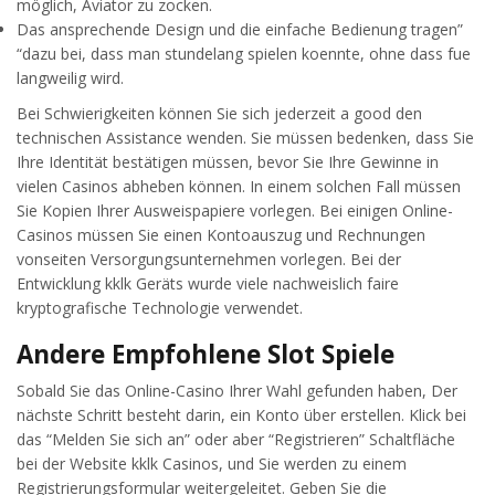
möglich, Aviator zu zocken.
Das ansprechende Design und die einfache Bedienung tragen”
“dazu bei, dass man stundelang spielen koennte, ohne dass fue
langweilig wird.
Bei Schwierigkeiten können Sie sich jederzeit a good den
technischen Assistance wenden. Sie müssen bedenken, dass Sie
Ihre Identität bestätigen müssen, bevor Sie Ihre Gewinne in
vielen Casinos abheben können. In einem solchen Fall müssen
Sie Kopien Ihrer Ausweispapiere vorlegen. Bei einigen Online-
Casinos müssen Sie einen Kontoauszug und Rechnungen
vonseiten Versorgungsunternehmen vorlegen. Bei der
Entwicklung kklk Geräts wurde viele nachweislich faire
kryptografische Technologie verwendet.
Andere Empfohlene Slot Spiele
Sobald Sie das Online-Casino Ihrer Wahl gefunden haben, Der
nächste Schritt besteht darin, ein Konto über erstellen. Klick bei
das “Melden Sie sich an” oder aber “Registrieren” Schaltfläche
bei der Website kklk Casinos, und Sie werden zu einem
Registrierungsformular weitergeleitet. Geben Sie die