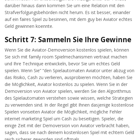
darüber hinaus dann kommen Sie um eine Relation mit den
Strafverfolgungsbehörden nicht herum. Es ist besser, einander
auf ein faires Spiel zu besinnen, mit dem guy bei Aviator echtes
Geld gewinnen koennte.
Schritt 7: Sammeln Sie Ihre Gewinne
Wenn Sie die Aviator-Demoversion kostenlos spielen, können
Sie sich mit family room Spielmechanismen vertraut machen
und Ihre Technique entwickeln, bevor Sie um echtes Geld
spielen. Wenn Sie” “den Spielautomaten Aviator unter abzug von
das Risiko, Cash zu verlieren, ausprobieren möchten, haben Sie
die Möglichkeit, Aviator kostenlos zu spielen. Wenn Sie in der
Demoversion von Aviator spielen, werden Sie den Algorithmus
des Spielautomaten verstehen sowie wissen, welche Strategien
zu verwenden sind. In der Regel gibt Ihnen dasjenige kostenlose
Spielen vonseiten Aviator die Möglichkeit, mögliche Fehler
internet marketing Spiel um Cash zu beseitigen. Spieler, die
einige Zeit mit der Demoversion von Aviator verbracht haben,
sagen, dass sie nach deinem kostenlosen Spiel mit echtem Geld
reich sicherer geworden sind oftmals.