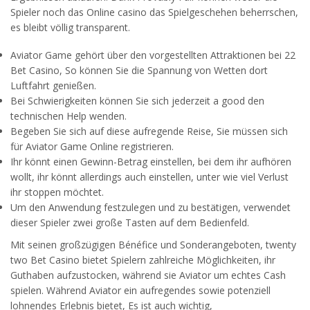
Spieler noch das Online casino das Spielgeschehen beherrschen,
es bleibt völlig transparent.
Aviator Game gehört über den vorgestellten Attraktionen bei 22
Bet Casino, So können Sie die Spannung von Wetten dort
Luftfahrt genießen.
Bei Schwierigkeiten können Sie sich jederzeit a good den
technischen Help wenden.
Begeben Sie sich auf diese aufregende Reise, Sie müssen sich
für Aviator Game Online registrieren.
Ihr könnt einen Gewinn-Betrag einstellen, bei dem ihr aufhören
wollt, ihr könnt allerdings auch einstellen, unter wie viel Verlust
ihr stoppen möchtet.
Um den Anwendung festzulegen und zu bestätigen, verwendet
dieser Spieler zwei große Tasten auf dem Bedienfeld.
Mit seinen großzügigen Bénéfice und Sonderangeboten, twenty
two Bet Casino bietet Spielern zahlreiche Möglichkeiten, ihr
Guthaben aufzustocken, während sie Aviator um echtes Cash
spielen. Während Aviator ein aufregendes sowie potenziell
lohnendes Erlebnis bietet, Es ist auch wichtig,