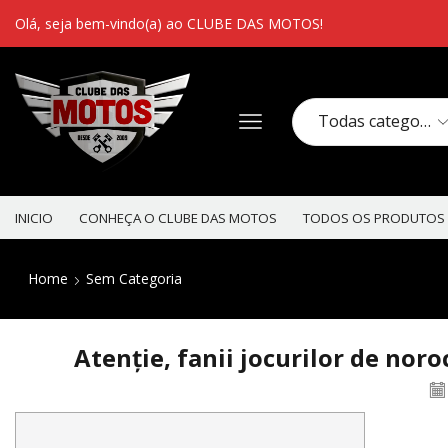
Olá, seja bem-vindo(a) ao CLUBE DAS MOTOS!
INICIO
CONHEÇA O CLUBE DAS MOTOS
TODOS OS PRODUTOS
Home
Sem Categoria
Atenție, fanii jocurilor de nor