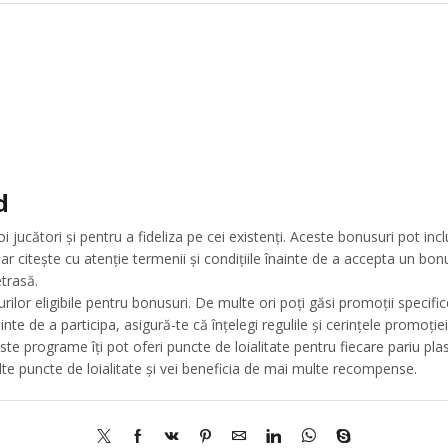
d
 jucători și pentru a fideliza pe cei existenți. Aceste bonusuri pot inc
r citește cu atenție termenii și condițiile înainte de a accepta un bonus
etrasă.
rilor eligibile pentru bonusuri. De multe ori poți găsi promoții specifi
inte de a participa, asigură-te că înțelegi regulile și cerințele promoție
ste programe îți pot oferi puncte de loialitate pentru fiecare pariu plas
te puncte de loialitate și vei beneficia de mai multe recompense.