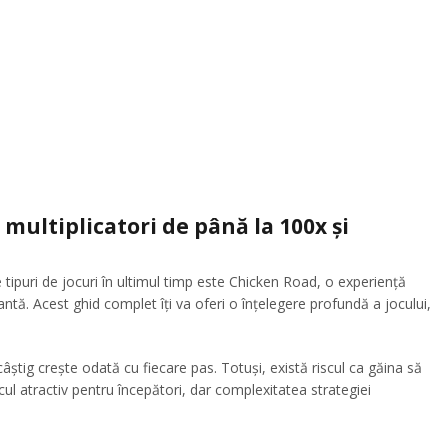
multiplicatori de până la 100x și
 tipuri de jocuri în ultimul timp este Chicken Road, o experiență
antă. Acest ghid complet îți va oferi o înțelegere profundă a jocului,
âștig crește odată cu fiecare pas. Totuși, există riscul ca găina să
ul atractiv pentru începători, dar complexitatea strategiei