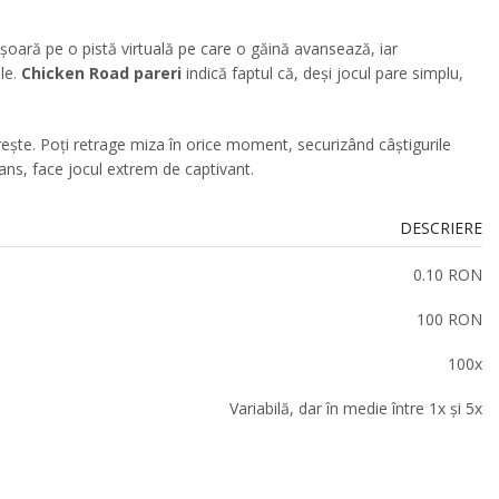
fășoară pe o pistă virtuală pe care o găină avansează, iar
ile.
Chicken Road pareri
indică faptul că, deși jocul pare simplu,
rește. Poți retrage miza în orice moment, securizând câștigurile
ans, face jocul extrem de captivant.
DESCRIERE
0.10 RON
100 RON
100x
Variabilă, dar în medie între 1x și 5x