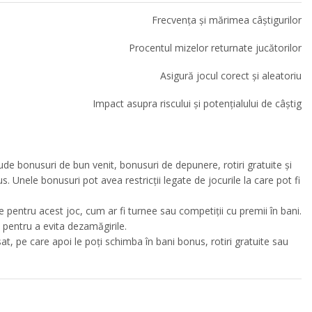
Frecvența și mărimea câștigurilor
Procentul mizelor returnate jucătorilor
Asigură jocul corect și aleatoriu
Impact asupra riscului și potențialului de câștig
lude bonusuri de bun venit, bonusuri de depunere, rotiri gratuite și
. Unele bonusuri pot avea restricții legate de jocurile la care pot fi
ce pentru acest joc, cum ar fi turnee sau competiții cu premii în bani.
i pentru a evita dezamăgirile.
at, pe care apoi le poți schimba în bani bonus, rotiri gratuite sau