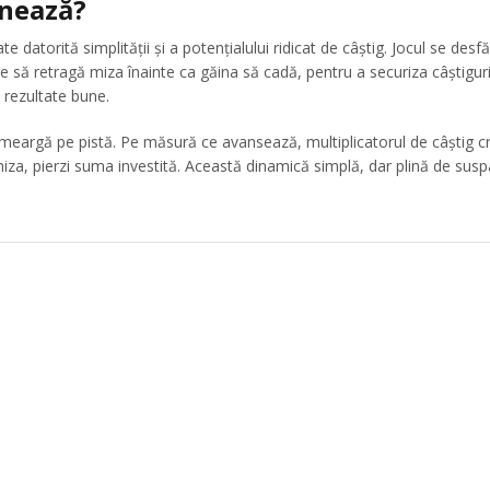
onează?
 datorită simplității și a potențialului ridicat de câștig. Jocul se des
uie să retragă miza înainte ca găina să cadă, pentru a securiza câștigur
 rezultate bune.
ă meargă pe pistă. Pe măsură ce avansează, multiplicatorul de câștig c
iza, pierzi suma investită. Această dinamică simplă, dar plină de susp