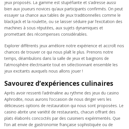
jeux proposés. La gamme est stupéfiante et s’adresse aussi
bien aux joueurs novices qu’aux participants confirmés. On peut
essayer sa chance aux tables de jeux traditionnelles comme le
blackjack et la roulette, ou se laisser séduire par l’excitation des
machines à sous réputées, aux sujets dynamiques et
promettant des récompenses considérables.
Explorer différents jeux améliore notre expérience et accroît nos
chances de trouver ce qui nous plaît le plus. Prenons notre
temps, déambulons dans la salle de jeux et baignons de
l’atmosphère électrisante tout en sélectionnant ensemble les
jeux excitants auxquels nous allons jouer !
Savourez d’expériences culinaires
Après avoir ressenti l’adrénaline au rythme des jeux du casino
Aphrodite, nous aurons l’occasion de nous diriger vers les
délicieuses options de restauration qui nous sont proposées. Le
casino abrite une variété de restaurants, chacun offrant des
plats élaborés concoctés par des cuisiniers expérimentés. Que
l’on ait envie de gastronomie française sophistiquée ou de