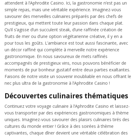
attendent à l’Aphrodite Casino. Ici, la gastronomie n’est pas un
simple repas, mais une véritable expérience. Imaginez-vous
savourer des merveilles culinaires préparés par des chefs de
prestigieux, qui mettent toute leur passion dans chaque plat.
Qu’il s’agisse d’un succulent steak, d’une raffinée création de
fruits de mer ou d’une option végétarienne créative, il y en a
pour tous les goûts. L’ambiance est tout aussi fascinante, avec
un décor raffiné qui complète à merveille notre expérience
gastronomique. En nous savoureux de mets raffinés
accompagnés de prestigieux vins, nous pouvons bénéficier de
moments de pur bonheur gustatif entre deux parties exaltantes.
Faisons de notre visite un souvenir inoubliable en nous offrant le
nec plus ultra de la gastronomie à l’Aphrodite Casino !
Découvertes culinaires thématiques
Continuez votre voyage culinaire à l’Aphrodite Casino et laissez-
vous transporter par des expériences gastronomiques à thème
uniques. Imaginez-vous savourer des plaisirs culinaires tirés des
cultures du monde entier ! Grâce à des soirées à thème
captivantes, chaque dîner devient une véritable célébration des