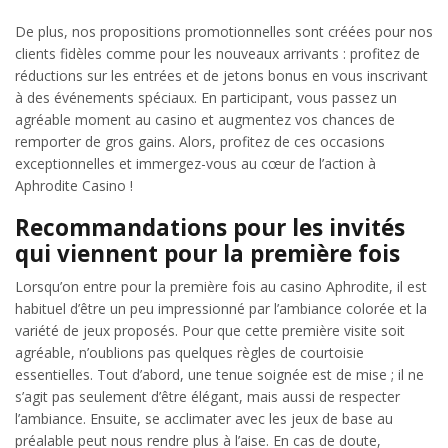
De plus, nos propositions promotionnelles sont créées pour nos
clients fidèles comme pour les nouveaux arrivants : profitez de
réductions sur les entrées et de jetons bonus en vous inscrivant
à des événements spéciaux. En participant, vous passez un
agréable moment au casino et augmentez vos chances de
remporter de gros gains. Alors, profitez de ces occasions
exceptionnelles et immergez-vous au cœur de l’action à
Aphrodite Casino !
Recommandations pour les invités
qui viennent pour la première fois
Lorsqu’on entre pour la première fois au casino Aphrodite, il est
habituel d’être un peu impressionné par l’ambiance colorée et la
variété de jeux proposés. Pour que cette première visite soit
agréable, n’oublions pas quelques règles de courtoisie
essentielles. Tout d’abord, une tenue soignée est de mise ; il ne
s’agit pas seulement d’être élégant, mais aussi de respecter
l’ambiance. Ensuite, se acclimater avec les jeux de base au
préalable peut nous rendre plus à l’aise. En cas de doute,