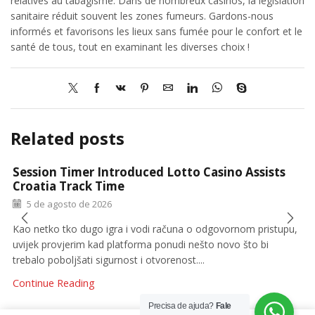
relatives au tabagisme. Dans de nombreux casinos, la législation
sanitaire réduit souvent les zones fumeurs. Gardons-nous
informés et favorisons les lieux sans fumée pour le confort et le
santé de tous, tout en examinant les diverses choix !
Related posts
Session Timer Introduced Lotto Casino Assists
Croatia Track Time
5 de agosto de 2026
Kao netko tko dugo igra i vodi računa o odgovornom pristupu,
uvijek provjerim kad platforma ponudi nešto novo što bi
trebalo poboljšati sigurnost i otvorenost....
Continue Reading
Precisa de ajuda?
Fale