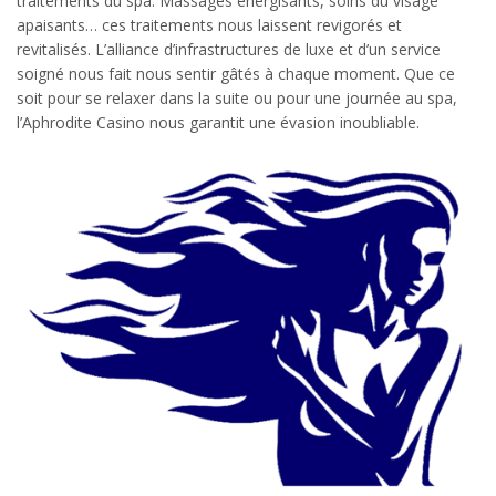
traitements du spa. Massages énergisants, soins du visage
apaisants… ces traitements nous laissent revigorés et
revitalisés. L’alliance d’infrastructures de luxe et d’un service
soigné nous fait nous sentir gâtés à chaque moment. Que ce
soit pour se relaxer dans la suite ou pour une journée au spa,
l’Aphrodite Casino nous garantit une évasion inoubliable.