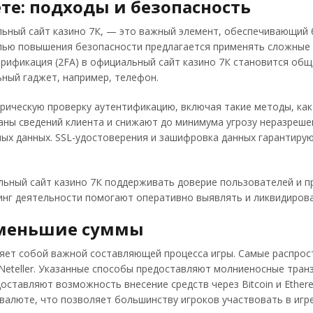
е: подходы и безопасность
льный сайт казино 7К, — это важный элемент, обеспечивающий 
лью повышения безопасности предлагается применять сложные 
ерификация (2FA) в официальный сайт казино 7К становится об
ный гаджет, например, телефон.
рическую проверку аутентификацию, включая такие методы, как
аны сведений клиента и снижают до минимума угрозу неразреш
ных данных. SSL-удостоверения и зашифровка данных гарантиру
льный сайт казино 7К поддерживать доверие пользователей и 
нг деятельности помогают оперативно выявлять и ликвидиров
именьшие суммы
ляет собой важной составляющей процесса игры. Самые распро
ll и Neteller. Указанные способы предоставляют молниеносные тр
ставляют возможность внесение средств через Bitcoin и Ether
валюте, что позволяет большинству игроков участвовать в игре