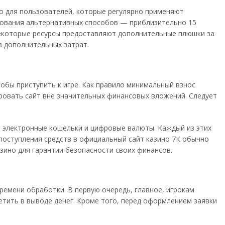
о для пользователей, которые регулярно применяют
ьзования альтернативных способов — приблизительно 15
 Некоторые ресурсы предоставляют дополнительные плюшки за
з дополнительных затрат.
обы приступить к игре. Как правило минимальный взнос
ировать сайт вне значительных финансовых вложений. Следует
 электронные кошельки и цифровые валюты. Каждый из этих
к поступления средств в официальный сайт казино 7К обычно
зино для гарантии безопасности своих финансов.
емени обработки. В первую очередь, главное, игрокам
етить в выводе денег. Кроме того, перед оформлением заявки