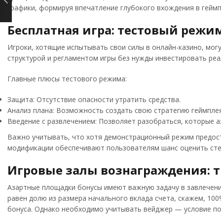
графики, формируя впечатление глубокого вхождения в геймп
Бесплатная игра: тестовый режи
Игроки, хотящие испытывать свои силы в онлайн-казино, мо
структурой и регламентом игры без нужды инвестировать реа
Главные плюсы тестового режима:
Защита: Отсутствие опасности утратить средства.
Анализ плана: Возможность создать свою стратегию геймплея
Введение с развлечением: Позволяет разобраться, которые а
Важно учитывать, что хотя демонстрационный режим предост
модификации обеспечивают пользователям шанс оценить степ
Игровые залы вознаграждения: 
Азартные площадки бонусы имеют важную задачу в завлечении
равен долю из размера начального вклада счета, скажем, 10
бонуса. Однако необходимо учитывать вейджер — условие по 