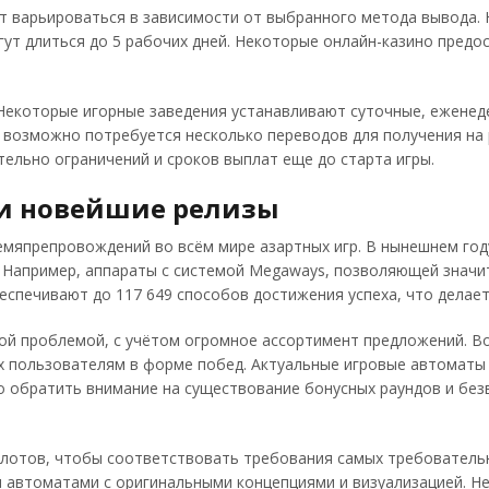
ут варьироваться в зависимости от выбранного метода вывода
гут длиться до 5 рабочих дней. Некоторые онлайн-казино пред
. Некоторые игорные заведения устанавливают суточные, еженед
м возможно потребуется несколько переводов для получения на
тельно ограничений и сроков выплат еще до старта игры.
 и новейшие релизы
мяпрепровождений во всём мире азартных игр. В нынешнем году
 Например, аппараты с системой Megaways, позволяющей значи
спечивают до 117 649 способов достижения успеха, что делает
й проблемой, с учётом огромное ассортимент предложений. Во
ых пользователям в форме побед. Актуальные игровые автоматы
 обратить внимание на существование бонусных раундов и без
лотов, чтобы соответствовать требования самых требовательн
автоматами с оригинальными концепциями и визуализацией. Не