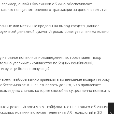
. Например, онлайн бумажники обычно обеспечивают
оставляют опцию мгновенного транзакции за дополнительные
ельные или месячные пределы на вывод средств. Данное
 руки всей денежной суммы. Игрокам советуется внимательно
 на рынке появились нововведения, которые манят взор
тельно увеличить количество победных комбинаций,
 игру еще более волнующей.
 время выбора важно принимать во внимание возврат игроку
 обеспечивают RTP с 95% вплоть до 98%, что привлекает
возмездных спинов, которые способны существенно повысить
ых игроков. Игроки могут кайфовать от не только обычными
сколько новинки включают элементы AR-технологий и 3D-