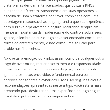
plataformas devidamente licenciadas, que utilizam RNGs
auditados e oferecem transparência em suas operações. A
escolha de uma plataforma confiável, combinada com uma
abordagem responsável ao jogo, garantirá que sua experiência
com o Plinko seja divertida e segura. Mantenha sempre em
mente a importância da moderação e do controle sobre seus
gastos, e lembre-se que o jogo deve ser encarado como uma
forma de entretenimento, e não como uma solução para
problemas financeiros.
Aproveitar a emoção do Plinko, assim como de qualquer outro
jogo de azar online, requer discernimento e responsabilidade.
Informar-se sobre os mecanismos do jogo, as chances de
ganhar e os riscos envolvidos é fundamental para tomar
decisões conscientes e evitar desilusões. Ao seguir as dicas e
recomendações apresentadas neste artigo, você estará mais
preparado para desfrutar de uma experiência de jogo segura,
divertida e potencialmente recompensadora.