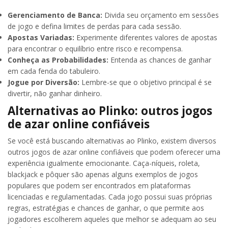
Gerenciamento de Banca:
Divida seu orçamento em sessões
de jogo e defina limites de perdas para cada sessão.
Apostas Variadas:
Experimente diferentes valores de apostas
para encontrar o equilíbrio entre risco e recompensa.
Conheça as Probabilidades:
Entenda as chances de ganhar
em cada fenda do tabuleiro.
Jogue por Diversão:
Lembre-se que o objetivo principal é se
divertir, não ganhar dinheiro.
Alternativas ao Plinko: outros jogos
de azar online confiáveis
Se você está buscando alternativas ao Plinko, existem diversos
outros jogos de azar online confiáveis que podem oferecer uma
experiência igualmente emocionante. Caça-níqueis, roleta,
blackjack e pôquer são apenas alguns exemplos de jogos
populares que podem ser encontrados em plataformas
licenciadas e regulamentadas. Cada jogo possui suas próprias
regras, estratégias e chances de ganhar, o que permite aos
jogadores escolherem aqueles que melhor se adequam ao seu