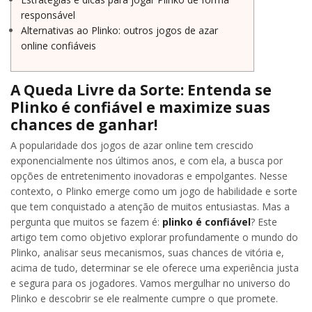
responsável
Alternativas ao Plinko: outros jogos de azar
online confiáveis
A Queda Livre da Sorte: Entenda se
Plinko é confiável e maximize suas
chances de ganhar!
A popularidade dos jogos de azar online tem crescido
exponencialmente nos últimos anos, e com ela, a busca por
opções de entretenimento inovadoras e empolgantes. Nesse
contexto, o Plinko emerge como um jogo de habilidade e sorte
que tem conquistado a atenção de muitos entusiastas. Mas a
pergunta que muitos se fazem é:
plinko é confiável
? Este
artigo tem como objetivo explorar profundamente o mundo do
Plinko, analisar seus mecanismos, suas chances de vitória e,
acima de tudo, determinar se ele oferece uma experiência justa
e segura para os jogadores. Vamos mergulhar no universo do
Plinko e descobrir se ele realmente cumpre o que promete.