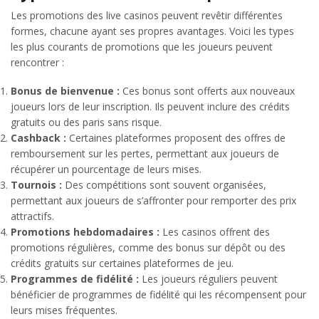
Les promotions des live casinos peuvent revêtir différentes
formes, chacune ayant ses propres avantages. Voici les types
les plus courants de promotions que les joueurs peuvent
rencontrer :
Bonus de bienvenue :
Ces bonus sont offerts aux nouveaux
joueurs lors de leur inscription. Ils peuvent inclure des crédits
gratuits ou des paris sans risque.
Cashback :
Certaines plateformes proposent des offres de
remboursement sur les pertes, permettant aux joueurs de
récupérer un pourcentage de leurs mises.
Tournois :
Des compétitions sont souvent organisées,
permettant aux joueurs de s’affronter pour remporter des prix
attractifs.
Promotions hebdomadaires :
Les casinos offrent des
promotions régulières, comme des bonus sur dépôt ou des
crédits gratuits sur certaines plateformes de jeu.
Programmes de fidélité :
Les joueurs réguliers peuvent
bénéficier de programmes de fidélité qui les récompensent pour
leurs mises fréquentes.