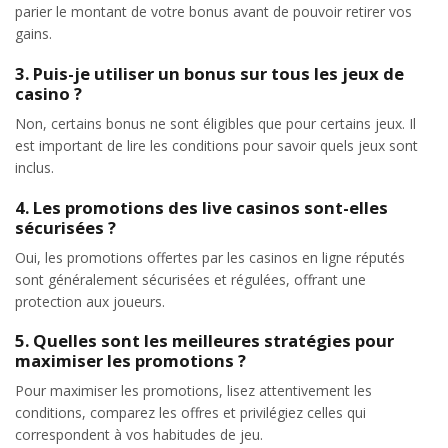
parier le montant de votre bonus avant de pouvoir retirer vos
gains.
3. Puis-je utiliser un bonus sur tous les jeux de
casino ?
Non, certains bonus ne sont éligibles que pour certains jeux. Il
est important de lire les conditions pour savoir quels jeux sont
inclus.
4. Les promotions des live casinos sont-elles
sécurisées ?
Oui, les promotions offertes par les casinos en ligne réputés
sont généralement sécurisées et régulées, offrant une
protection aux joueurs.
5. Quelles sont les meilleures stratégies pour
maximiser les promotions ?
Pour maximiser les promotions, lisez attentivement les
conditions, comparez les offres et privilégiez celles qui
correspondent à vos habitudes de jeu.