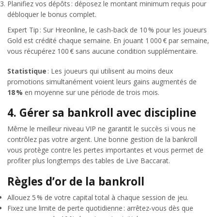
Planifiez vos dépôts : déposez le montant minimum requis pour
débloquer le bonus complet.
Expert Tip : Sur Hreonline, le cash‑back de 10 % pour les joueurs
Gold est crédité chaque semaine. En jouant 1 000 € par semaine,
vous récupérez 100 € sans aucune condition supplémentaire.
Statistique
: Les joueurs qui utilisent au moins deux
promotions simultanément voient leurs gains augmentés de
18 %
en moyenne sur une période de trois mois.
4. Gérer sa bankroll avec discipline
Même le meilleur niveau VIP ne garantit le succès si vous ne
contrôlez pas votre argent. Une bonne gestion de la bankroll
vous protège contre les pertes importantes et vous permet de
profiter plus longtemps des tables de Live Baccarat.
Règles d’or de la bankroll
Allouez 5 % de votre capital total à chaque session de jeu.
Fixez une limite de perte quotidienne : arrêtez‑vous dès que