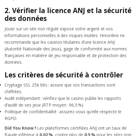
2. Vérifier la licence ANJ et la sécurité
des données
Jouer sur un site non régulé expose votre argent et vos
informations personnelles à des risques inutiles. Hreonline ne
recommande que les casinos titulaires d’une licence ANJ
(Autorité Nationale des Jeux), gage de conformité aux normes
françaises en matière de jeu responsable et de protection des
données.
Les critères de sécurité à contrôler
Cryptage SSL 256 bits : assure que vos transactions sont
chiffrées.
Audit indépendant : vérifiez que le casino publie les rapports
d’audit de ses jeux (RTP moyen : 96,5 %).
Politique de confidentialité : assurez-vous qu’elle respecte le
RGPD.
Did You Know ?
Les plateformes certifiées ANJ ont un taux de
fraude inférieur à
0,02 %
, contre plus de
0,5 %
pour les sites non