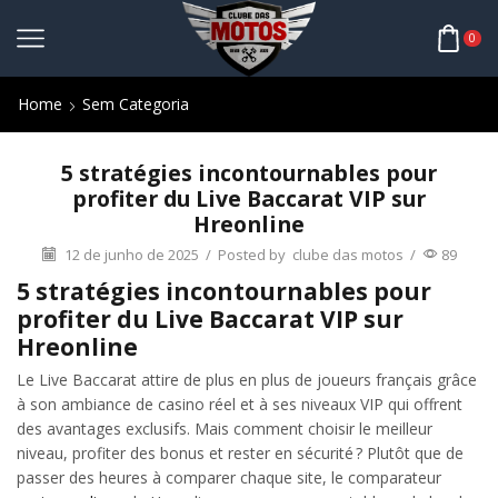
0
Home
Sem Categoria
5 stratégies incontournables pour
profiter du Live Baccarat VIP sur
Hreonline
12 de junho de 2025
/
Posted by
clube das motos
/
89
5 stratégies incontournables pour
profiter du Live Baccarat VIP sur
Hreonline
Le Live Baccarat attire de plus en plus de joueurs français grâce
à son ambiance de casino réel et à ses niveaux VIP qui offrent
des avantages exclusifs. Mais comment choisir le meilleur
niveau, profiter des bonus et rester en sécurité ? Plutôt que de
passer des heures à comparer chaque site, le comparateur