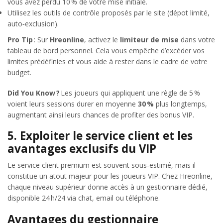
vous avez perdu 10 % de votre mise initiale.
Utilisez les outils de contrôle proposés par le site (dépot limité,
auto‑exclusion).
Pro Tip
: Sur
Hreonline
, activez le
limiteur de mise
dans votre
tableau de bord personnel. Cela vous empêche d’excéder vos
limites prédéfinies et vous aide à rester dans le cadre de votre
budget.
Did You Know ?
Les joueurs qui appliquent une règle de 5 %
voient leurs sessions durer en moyenne
30 %
plus longtemps,
augmentant ainsi leurs chances de profiter des bonus VIP.
5. Exploiter le service client et les
avantages exclusifs du VIP
Le service client premium est souvent sous‑estimé, mais il
constitue un atout majeur pour les joueurs VIP. Chez Hreonline,
chaque niveau supérieur donne accès à un gestionnaire dédié,
disponible 24 h/24 via chat, email ou téléphone.
Avantages du gestionnaire