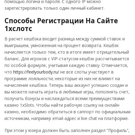
помощью логина и пароля. С одного IP можно
зарегистрировать только один личный кабинет.
Способы Регистрации На Сайте
1хслотс
В расчет кешбэка входит разница между суммой ставок и
выигрышем, умноженная на процент возврата. Кешбэк
начисляется только тем, кто в итоге имеет отрицательный
баланс. Для игроков с VIP-статусом кешбэк рассчитывается
по особой формуле, учитывая каждую ставку. Отмечается,
что
https://feelyourbody.ru/
не все слоты участвуют в
программе лояльности; некоторые из них не влияют на
начисление кешбэка. Теперь ваш аккаунт успешно создан и
вы можете начать играть в любимые игры, пополнять счет,
получать бонусы и наслаждаться всеми преимуществами
казино 1xSlots. Чтобы найти рабочую ссылку на онлайн
казино, необходимо обратиться в саппорт по официальным
источникам, например email-адрес и live chat на платформе.
При этом у юзера должен быть заполнен раздел “Профиль”,