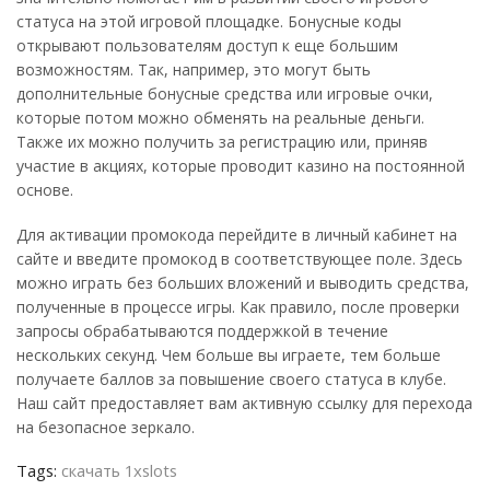
статуса на этой игровой площадке. Бонусные коды
открывают пользователям доступ к еще большим
возможностям. Так, например, это могут быть
дополнительные бонусные средства или игровые очки,
которые потом можно обменять на реальные деньги.
Также их можно получить за регистрацию или, приняв
участие в акциях, которые проводит казино на постоянной
основе.
Для активации промокода перейдите в личный кабинет на
сайте и введите промокод в соответствующее поле. Здесь
можно играть без больших вложений и выводить средства,
полученные в процессе игры. Как правило, после проверки
запросы обрабатываются поддержкой в течение
нескольких секунд. Чем больше вы играете, тем больше
получаете баллов за повышение своего статуса в клубе.
Наш сайт предоставляет вам активную ссылку для перехода
на безопасное зеркало.
Tags:
скачать 1xslots