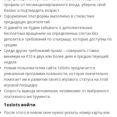
профиль от несанкционированного входа, уберечь свой
баланс и подтвердить возраст.
Оформление платформы выполнено в стилистике
предыдущих десятилетий.
И давайте не будем забывать о дополнительных
бесплатных вращениях на определенных слотах без
депозита и требований по отыгрышу, которые доступны по
средам.
Среди других требований промо – совершить ставки
минимум на €10 в двух или более днях в предшествующей
неделе.
Новым пользователям сайта 1xSlots предлагается
уникальная программа лояльности, которая значительно
помогает им в развитии своего игрового статуса на этой
игровой площадке.
Скорость вывода мгновенная, независимо от выбранного
платежного инструмента.
1xslots войти
После этого в новом окне нужно указать номер карты или