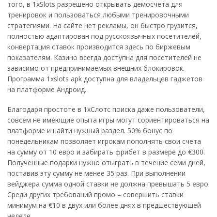
того, в 1xSlots разрешено открывать демосчета для
тренировок и пользоваться любыми тренировочными
стратегиями. На сайте нет рекламы, он быстро грузится,
полностью адаптирован под русскоязычных посетителей,
конвертация ставок производится здесь по биржевым
показателям. Казино всегда доступна для посетителей не
зависимо от предпринимаемых внешних блокировок.
Программа 1xslots apk доступна для владельцев гаджетов
на платформе Андроид.
Благодаря простоте в 1хСлотс поиска даже пользователи,
совсем не имеющие опыта игры могут сориентироваться на
платформе и найти нужный раздел. 50% бонус по
понедельникам позволяет игрокам пополнять свои счета
на сумму от 10 евро и забирать фрибет в размере до €300.
Полученные подарки нужно отыграть в течение семи дней,
поставив эту сумму не менее 35 раз. При выполнении
вейджера сумма одной ставки не должна превышать 5 евро.
Среди других требований промо – совершить ставки
минимум на €10 в двух или более днях в предшествующей
неделе.