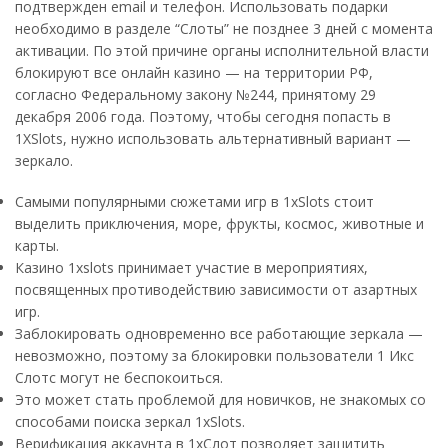
подтвержден email и телефон. Использовать подарки
необходимо в разделе “Слоты” не позднее 3 дней с момента
активации. По этой причине органы исполнительной власти
блокируют все онлайн казино — на территории РФ,
согласно Федеральному закону №244, принятому 29
декабря 2006 года. Поэтому, чтобы сегодня попасть в
1XSlots, нужно использовать альтернативный вариант —
зеркало.
Самыми популярными сюжетами игр в 1xSlots стоит
выделить приключения, море, фрукты, космос, животные и
карты.
Казино 1xslots принимает участие в мероприятиях,
посвященных противодействию зависимости от азартных
игр.
Заблокировать одновременно все работающие зеркала —
невозможно, поэтому за блокировки пользователи 1 Икс
Слотс могут не беспокоиться.
Это может стать проблемой для новичков, не знакомых со
способами поиска зеркал 1xSlots.
Верификация аккаунта в 1xСлот позволяет защитить