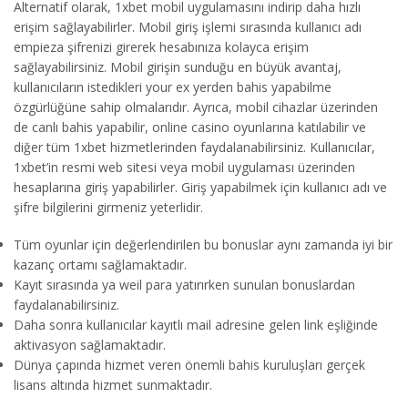
Alternatif olarak, 1xbet mobil uygulamasını indirip daha hızlı
erişim sağlayabilirler. Mobil giriş işlemi sırasında kullanıcı adı
empieza şifrenizi girerek hesabınıza kolayca erişim
sağlayabilirsiniz. Mobil girişin sunduğu en büyük avantaj,
kullanıcıların istedikleri your ex yerden bahis yapabilme
özgürlüğüne sahip olmalarıdır. Ayrıca, mobil cihazlar üzerinden
de canlı bahis yapabilir, online casino oyunlarına katılabilir ve
diğer tüm 1xbet hizmetlerinden faydalanabilirsiniz. Kullanıcılar,
1xbet’in resmi web sitesi veya mobil uygulaması üzerinden
hesaplarına giriş yapabilirler. Giriş yapabilmek için kullanıcı adı ve
şifre bilgilerini girmeniz yeterlidir.
Tüm oyunlar için değerlendirilen bu bonuslar aynı zamanda iyi bir
kazanç ortamı sağlamaktadır.
Kayıt sırasında ya weil para yatırırken sunulan bonuslardan
faydalanabilirsiniz.
Daha sonra kullanıcılar kayıtlı mail adresine gelen link eşliğinde
aktivasyon sağlamaktadır.
Dünya çapında hizmet veren önemli bahis kuruluşları gerçek
lisans altında hizmet sunmaktadır.