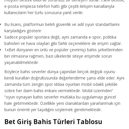
e-posta empieza telefon hattı gibi çeşitli iletişim kanallarıyla
kullanıcıların her türlü sorusuna yanıt verilir.
Bu lisans, platformun belirli güvenlik ve adil oyun standartlarını
karşıladığını gösterir.
Sadece popüler sporlara değil, aynı zamanda e-spor, politika
bahisleri ve hava olayları gibi farklı seçeneklere de erişim sağlar.
1xBet dünyanın en ünlü ve popüler çevrimiçi bahis şirketlerinden
biri olmasına rağmen, bazı ülkelerde siteye erişimde sorun
yaşanabilmektedir.
Böylece bahis severler dünya çapından birçok değişik oyunu
kendi kuralları doğrultusunda değerlendirme şansı elde eder. Aynı
zamanda tüm zengin spor iddaa oyunları mobil odaklı şekilde
sobre her daim bahis imkanı vermektedir. Mobil üzerinden”
“oyun oynayan bahis severler mutlaka bu uygulamayı güncel
hale getirmektedir. Özellikle yeni olanaklardan yararlanmak için
bunun önemli yer taşıdığını söylemek gerekmektedir.
Bet Giriş Bahis Türleri Tablosu