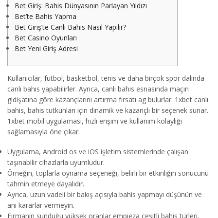
Bet Giriş: Bahis Dünyasının Parlayan Yıldızı
Bet’te Bahis Yapma
Bet Giriş’te Canlı Bahis Nasıl Yapılır?
Bet Casino Oyunları
Bet Yeni Giriş Adresi
Kullanıcılar, futbol, basketbol, tenis ve daha birçok spor dalında
canlı bahis yapabilirler. Ayrıca, canlı bahis esnasında maçın
gidişatına göre kazançlarını artırma fırsatı ag bulurlar. 1xbet canlı
bahis, bahis tutkunları için dinamik ve kazançlı bir seçenek sunar.
1xbet mobil uygulaması, hızlı erişim ve kullanım kolaylığı
sağlamasıyla öne çıkar.
Uygulama, Android os ve iOS işletim sistemlerinde çalışan
taşınabilir cihazlarla uyumludur.
Örneğin, toplarla oynama seçeneği, belirli bir etkinliğin sonucunu
tahmin etmeye dayalıdır.
Ayrıca, uzun vadeli bir bakış açısıyla bahis yapmayı düşünün ve
ani kararlar vermeyin.
Firmanın sunduğu yüksek oranlar empieza çeşitli bahis türleri,