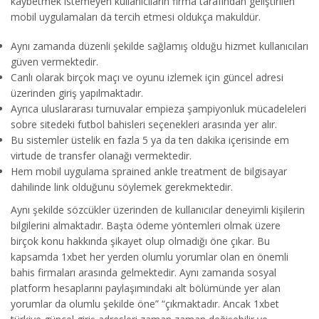
kaybetmek istemeyen kullanıcıların firma tarafından geliştirilen
mobil uygulamaları da tercih etmesi oldukça makuldür.
Aynı zamanda düzenli şekilde sağlamış olduğu hizmet kullanıcıları
güven vermektedir.
Canlı olarak birçok maçı ve oyunu izlemek için güncel adresi
üzerinden giriş yapılmaktadır.
Ayrıca uluslararası turnuvalar empieza şampiyonluk mücadeleleri
sobre sitedeki futbol bahisleri seçenekleri arasında yer alır.
Bu sistemler üstelik en fazla 5 ya da ten dakika içerisinde em
virtude de transfer olanağı vermektedir.
Hem mobil uygulama sprained ankle treatment de bilgisayar
dahilinde link olduğunu söylemek gerekmektedir.
Aynı şekilde sözcükler üzerinden de kullanıcılar deneyimli kişilerin
bilgilerini almaktadır. Başta ödeme yöntemleri olmak üzere
birçok konu hakkında şikayet olup olmadığı öne çıkar. Bu
kapsamda 1xbet her yerden olumlu yorumlar olan en önemli
bahis firmaları arasında gelmektedir. Aynı zamanda sosyal
platform hesaplarını paylaşımındaki alt bölümünde yer alan
yorumlar da olumlu şekilde öne” “çıkmaktadır. Ancak 1xbet