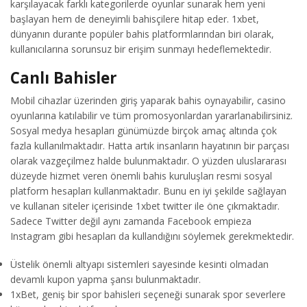
karşılayacak farklı kategorilerde oyunlar sunarak hem yeni
başlayan hem de deneyimli bahisçilere hitap eder. 1xbet,
dünyanın durante popüler bahis platformlarından biri olarak,
kullanıcılarına sorunsuz bir erişim sunmayı hedeflemektedir.
Canlı Bahisler
Mobil cihazlar üzerinden giriş yaparak bahis oynayabilir, casino
oyunlarına katılabilir ve tüm promosyonlardan yararlanabilirsiniz.
Sosyal medya hesapları günümüzde birçok amaç altında çok
fazla kullanılmaktadır. Hatta artık insanların hayatının bir parçası
olarak vazgeçilmez halde bulunmaktadır. O yüzden uluslararası
düzeyde hizmet veren önemli bahis kuruluşları resmi sosyal
platform hesapları kullanmaktadır. Bunu en iyi şekilde sağlayan
ve kullanan siteler içerisinde 1xbet twitter ile öne çıkmaktadır.
Sadece Twitter değil aynı zamanda Facebook empieza
Instagram gibi hesapları da kullandığını söylemek gerekmektedir.
Üstelik önemli altyapı sistemleri sayesinde kesinti olmadan
devamlı kupon yapma şansı bulunmaktadır.
1xBet, geniş bir spor bahisleri seçeneği sunarak spor severlere