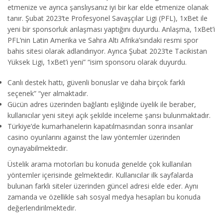
etmenize ve ayrıca şanslıysanız iyi bir kar elde etmenize olanak
tanır. Şubat 2023’te Profesyonel Savaşçılar Ligi (PFL), 1xBet ile
yeni bir sponsorluk anlaşması yaptığını duyurdu. Anlaşma, 1xBet’i
PFL’nin Latin Amerika ve Sahra Altı Afrika’sındaki resmi spor
bahis sitesi olarak adlandırıyor. Ayrıca Şubat 2023’te Tacikistan
Yüksek Ligi, 1xBet’i yeni” “isim sponsoru olarak duyurdu.
Canlı destek hattı, güvenli bonuslar ve daha birçok farklı
seçenek” “yer almaktadır.
Gücün adres üzerinden bağlantı eşliğinde üyelik ile beraber,
kullanıcılar yeni siteyi açık şekilde inceleme şansı bulunmaktadır.
Türkiye’de kumarhanelerin kapatılmasından sonra insanlar
casino oyunlarını against the law yöntemler üzerinden
oynayabilmektedir.
Üstelik arama motorları bu konuda genelde çok kullanılan
yöntemler içerisinde gelmektedir. Kullanıcılar ilk sayfalarda
bulunan farklı siteler üzerinden güncel adresi elde eder. Aynı
zamanda ve özellikle sah sosyal medya hesapları bu konuda
değerlendirilmektedir.