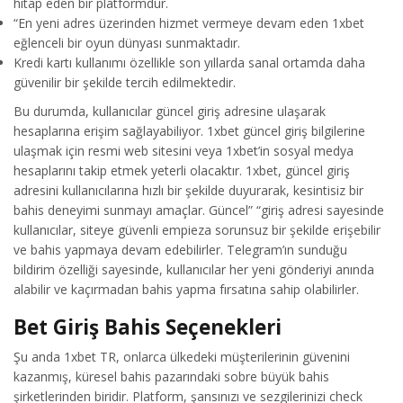
hitap eden bir platformdur.
“En yeni adres üzerinden hizmet vermeye devam eden 1xbet
eğlenceli bir oyun dünyası sunmaktadır.
Kredi kartı kullanımı özellikle son yıllarda sanal ortamda daha
güvenilir bir şekilde tercih edilmektedir.
Bu durumda, kullanıcılar güncel giriş adresine ulaşarak
hesaplarına erişim sağlayabiliyor. 1xbet güncel giriş bilgilerine
ulaşmak için resmi web sitesini veya 1xbet’in sosyal medya
hesaplarını takip etmek yeterli olacaktır. 1xbet, güncel giriş
adresini kullanıcılarına hızlı bir şekilde duyurarak, kesintisiz bir
bahis deneyimi sunmayı amaçlar. Güncel” “giriş adresi sayesinde
kullanıcılar, siteye güvenli empieza sorunsuz bir şekilde erişebilir
ve bahis yapmaya devam edebilirler. Telegram’ın sunduğu
bildirim özelliği sayesinde, kullanıcılar her yeni gönderiyi anında
alabilir ve kaçırmadan bahis yapma fırsatına sahip olabilirler.
Bet Giriş Bahis Seçenekleri
Şu anda 1xbet TR, onlarca ülkedeki müşterilerinin güvenini
kazanmış, küresel bahis pazarındaki sobre büyük bahis
şirketlerinden biridir. Platform, şansınızı ve sezgilerinizi check