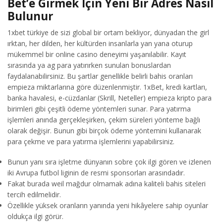
Bet’e Girmek Için Yeni Bir Adres Nasıl
Bulunur
1xbet türkiye de sizi global bir ortam bekliyor, dünyadan the girl
ırktan, her dilden, her kültürden insanlarla yan yana oturup
mükemmel bir online casino deneyimi yaşanılabilir. Kayıt
sırasında ya ag para yatırırken sunulan bonuslardan
faydalanabilirsiniz. Bu şartlar genellikle belirli bahis oranları
empieza miktarlarına göre düzenlenmiştir. 1xBet, kredi kartları,
banka havalesi, e-cüzdanlar (Skrill, Neteller) empieza kripto para
birimleri gibi çeşitli ödeme yöntemleri sunar. Para yatırma
işlemleri anında gerçekleşirken, çekim süreleri yönteme bağlı
olarak değişir. Bunun gibi birçok ödeme yöntemini kullanarak
para çekme ve para yatırma işlemlerini yapabilirsiniz.
Bunun yanı sıra işletme dünyanın sobre çok ilgi gören ve izlenen
iki Avrupa futbol liginin de resmi sponsorları arasındadır.
Fakat burada weil mağdur olmamak adına kaliteli bahis siteleri
tercih edilmelidir.
Özellikle yüksek oranların yanında yeni hikâyelere sahip oyunlar
oldukça ilgi görür.