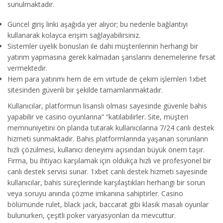
sunulmaktadır.
Güncel giriş linki aşağıda yer alıyor; bu nedenle bağlantıyı
kullanarak kolayca erişim sağlayabilirsiniz.
Sistemler üyelik bonusları ile dahi müşterilerinin herhangi bir
yatırım yapmasına gerek kalmadan şanslarını denemelerine fırsat
vermektedir.
Hem para yatırımı hem de em virtude de çekim işlemleri 1xbet
sitesinden güvenli bir şekilde tamamlanmaktadır.
Kullanıcılar, platformun lisanslı olması sayesinde güvenle bahis
yapabilir ve casino oyunlarına” “katılabilirler. Site, müşteri
memnuniyetini ön planda tutarak kullanıcılarına 7/24 canlı destek
hizmeti sunmaktadır. Bahis platformlarında yaşanan sorunların
hızlı çözülmesi, kullanıcı deneyimi açısından büyük önem taşır.
Firma, bu ihtiyacı karşılamak için oldukça hızlı ve profesyonel bir
canlı destek servisi sunar. 1xbet canlı destek hizmeti sayesinde
kullanıcılar, bahis süreçlerinde karşılaştıkları herhangi bir sorun
veya soruyu anında çözme imkanına sahiptirler. Casino
bölümünde rulet, black jack, baccarat gibi klasik masalı oyunlar
bulunurken, çeşitli poker varyasyonları da mevcuttur.