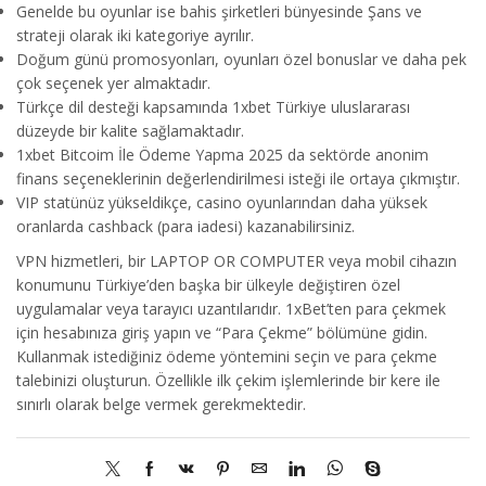
Genelde bu oyunlar ise bahis şirketleri bünyesinde Şans ve
strateji olarak iki kategoriye ayrılır.
Doğum günü promosyonları, oyunları özel bonuslar ve daha pek
çok seçenek yer almaktadır.
Türkçe dil desteği kapsamında 1xbet Türkiye uluslararası
düzeyde bir kalite sağlamaktadır.
1xbet Bitcoim İle Ödeme Yapma 2025 da sektörde anonim
finans seçeneklerinin değerlendirilmesi isteği ile ortaya çıkmıştır.
VIP statünüz yükseldikçe, casino oyunlarından daha yüksek
oranlarda cashback (para iadesi) kazanabilirsiniz.
VPN hizmetleri, bir LAPTOP OR COMPUTER veya mobil cihazın
konumunu Türkiye’den başka bir ülkeyle değiştiren özel
uygulamalar veya tarayıcı uzantılarıdır. 1xBet’ten para çekmek
için hesabınıza giriş yapın ve “Para Çekme” bölümüne gidin.
Kullanmak istediğiniz ödeme yöntemini seçin ve para çekme
talebinizi oluşturun. Özellikle ilk çekim işlemlerinde bir kere ile
sınırlı olarak belge vermek gerekmektedir.