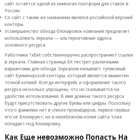
сайт остаётся одной из немногих платформ для ставок в
России.
Со сайт с таким же названием являлся российской версией
конторы.
Усовершенство обхода блокировок компания предлагает
использовать зеркала — альтернативные адреса
основного ресурса.
Работники 1xBet собственноручно распространяют ссылки
в зеркала. Главная страница БК пестрит различными
вариантами для обхода. Зеркалом называют тупиковый
сайт букмекерской конторы, который является амаинтин
точной копией. Всегда интерфейс и оформление такого
ресурса несколько упрощены, что но сказывается на
удобстве использования. В имя домена такого ресурса
будут присутствовать другие буквы или цифры. Поскольку
этого фамилию нет в списке провайдеров, первое первых
его не блокируют, но в неизбежном копия сайта тоже
попадает под блокировку.
Как Еще невозможно Попасть На