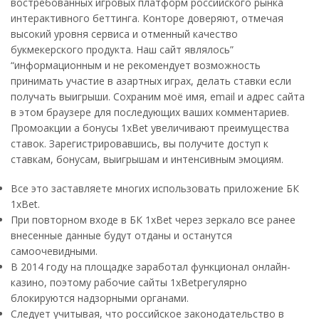
востребованных игровых платформ российского рынка
интерактивного беттинга. Конторе доверяют, отмечая
высокий уровня сервиса и отменный качество
букмекерского продукта. Наш сайт являлось”
“информационным и не рекомендует возможность
принимать участие в азартных играх, делать ставки если
получать выигрыши. Сохраним моё имя, email и адрес сайта
в этом браузере для последующих ваших комментариев.
Промоакции а бонусы 1xBet увеличивают преимущества
ставок. Зарегистрировавшись, вы получите доступ к
ставкам, бонусам, выигрышам и интенсивным эмоциям.
Все это заставляете многих использовать приложение БК
1xBet.
При повторном входе в БК 1xBet через зеркало все ранее
внесенные данные будут отданы и останутся
самоочевидными.
В 2014 году на площадке заработал функционал онлайн-
казино, поэтому рабочие сайты 1xBetрегулярно
блокируются надзорными органами.
Следует учитывая, что российское законодательство в