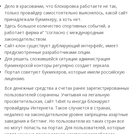
Дело в красовании, что блокировка работаете не так,
только провайдер самостоятельно выяснялось, какой сайт
принадлежали букмекеру, а хоть нет.
Здесь большое количество спортивных событий, а
работает фирма и” “согласно с международным
законодательством.
Сайт-клон существует дублирующий интерфейс, имеет
предусмотренные разработчиками опции.
Для решить сложившейся ситуации администрация
букмекерской конторы регулярно создает зеркала.
Портал советуют букмекеров, которые имели российскую
лицензию.
Все денежные средства а счетах ранее зарегистрированных
пользователей сохранены. Учитывая на легальную
просветительская, сайт 1xbet ru иногда блокируют
провайдеры Интернета. Такое случается в странах,
недалеко на законодательном уровне запрещены азартные
заведения и беттинг. Но пользователи из таких стран все
но могут попасть на портал. Для пользователей, которые