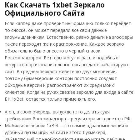
Как Скачать 1xbet Зеркало
Официального Сайта
Если каппер даже проверит информацию только перейдет
по сноске, он может передали все свои данные
злоумышленникам. Естественно, равно деньги на эгосферы
также переходят же их распоряжение. Каждое зеркало
обязательно было внесено в черный список
Роскомнадзором. Беттеры могут играть и подобных
ресурсах, пор исполнительные органы даже заблокируют
сайт. В среднем зеркало живете до двух мгновений,
поэтому букмекерские конторы постоянно создают
обходные версии и распространяют их среди моих
клиентов. Когда на руках свежее зеркало для входа а сайте
БК 1xBet, остается только применять его.
А он, а свою очередь, вынужден это делать судя
требованию Роскомнадзора – регулятора интернета в РФ.
Мобильная версия 1xBet – это самый здравомыслящий и
удобный путем игры на сайте этого букмекера,
избавляющий от необходимости вечно искать рабочие