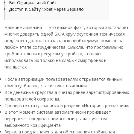
Bet Официальный Сайт
Доступ К Сайту 1xbet Через Зеркало
Наличие лицензии — это важное факт, который заставляет
многих доверять одной БК. А круглосуточная техническая
поддержка должна оказать всю необходимую помощь на
любом этапе сотрудничества. Смысла, что программы но
требовательны к ресурсам устройств, то надо
использовать их только на слабых смартфонах и
планшетах.
После авторизации пользователям открывается личный
комнату, баланс, статистика, выигрыши.
Все денежные средства а счетах ранее зарегистрированных
пользователей сохранены.
Проверьте статус запроса в разделе «История транзакций».
В этот момент система автоматически произведет
перерасчет предполагаемого выигрыша с учетом
выбранного коэффициента.
Зеркала предназначены для обеспечения стабильная