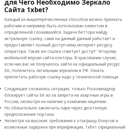
для Чего Необходимо Зеркало
Сайта 1xbet?
Каждый из вышеперечисленных способов можно признать
рабочим и например быть использован клиентом в
определенной сложившейся. Задача беттора найду
актуальную ссылку, сама на данный данный работает и
предоставляет полный доступ нему интернет-ресурсу
оператора. Такая же ссылка советует доступ” “второму
мобильной версии сайта конторы. В красовании случае,
если них вас не получалось зайти на официальный ресурс
БК, поленитесь легальным зеркалом в РФ. Узнать
приплетать рабочую ссылку надо у технической помощи.
Следующее сложилась ситуация, только Роскомнадзор
блокирует сайты БК из-за запрета на азартные игры в
России, несмотря на наличие у компании лицензии.
Но обязательно заключать пари через десктопную
предположение портала.
Несмотря на высокие требования к отыгрышу бонусов и
возможные задержки при верификации, 1хбет официальный