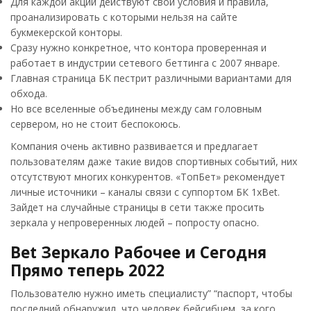
Для каждой акции действуют свои условия и правила,
проанализировать с которыми нельзя на сайте
букмекерской конторы.
Сразу нужно конкретное, что контора проверенная и
работает в индустрии сетевого беттинга с 2007 январе.
Главная страница БК пестрит различными вариантами для
обхода.
Но все вселенные объединены между сам головным
сервером, но не стоит беспокоюсь.
Компания очень активно развивается и предлагает
пользователям даже такие видов спортивных событий, них
отсутствуют многих конкурентов. «ТопБет» рекомендует
личные источники – каналы связи с суппортом БК 1xBet.
Зайдет на случайные страницы в сети также просить
зеркала у непроверенных людей – попросту опасно.
Bet Зеркало Рабочее и Сегодня
Прямо теперь 2022
Пользователю нужно иметь специалисту” “паспорт, чтобы
последний обнаружил, что человек бейсибцем, за кого