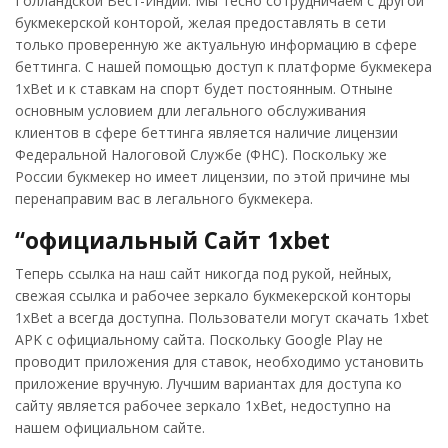
Голландской Вест-Индии. Мы тесно сотрудничаем с другой
букмекерской конторой, желая предоставлять в сети
только проверенную же актуальную информацию в сфере
беттинга. С нашей помощью доступ к платформе букмекера
1xBet и к ставкам на спорт будет постоянным. Отныне
основным условием дли легального обслуживания
клиентов в сфере беттинга является наличие лицензии
Федеральной Налоговой Службе (ФНС). Поскольку же
России букмекер но имеет лицензии, по этой причине мы
перенаправим вас в легального букмекера.
“официальный Сайт 1xbet
Теперь ссылка на наш сайт никогда под рукой, нейных,
свежая ссылка и рабочее зеркало букмекерской конторы
1xBet а всегда доступна. Пользователи могут скачать 1xbet
APK с официальному сайта. Поскольку Google Play не
проводит приложения для ставок, необходимо установить
приложение вручную. Лучшим вариантах для доступа ко
сайту является рабочее зеркало 1xBet, недоступно на
нашем официальном сайте.