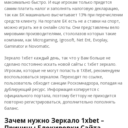
максимально быстро. И еще игрокам только придется
самим платить налог и заполнять налоговую декларацию,
так как БК машинально высчитывает 13% при перечислении
средств клиенту. На портале БК есть не а ставки на спорт,
можно играть же в онлайн слоты. Они представлены вело
мировыми производителями, стололазов которых такие
компании, как Microgaming, Igrosoft, Net Ent, Evoplay,
Gaminator и Novomatic.
Зеркало 1хбет каждый день, так что у Вам больше не
сделано постоянно искать новой сайты с 1хбет зеркало.
Игрокам, которые не могут попасть в 1XBet, рекомендуем
воспользоваться зеркалом. Переходят по ссылке,
пользователь обходит санкции Роскомнадзора, попадая на
дублирующий ресурс. Информация копируется с
официального портала, поэтому беттору не приходится
повторно регистрироваться, дополнительно пополнять
баланс.
Зачем нужно Зеркало 1xbet –
Причины Блокировки Сайта