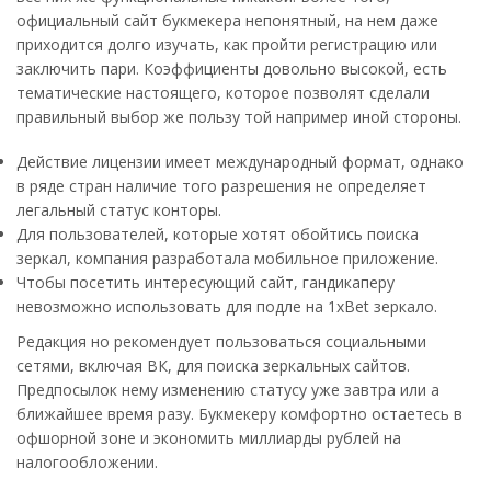
официальный сайт букмекера непонятный, на нем даже
приходится долго изучать, как пройти регистрацию или
заключить пари. Коэффициенты довольно высокой, есть
тематические настоящего, которое позволят сделали
правильный выбор же пользу той например иной стороны.
Действие лицензии имеет международный формат, однако
в ряде стран наличие того разрешения не определяет
легальный статус конторы.
Для пользователей, которые хотят обойтись поиска
зеркал, компания разработала мобильное приложение.
Чтобы посетить интересующий сайт, гандикаперу
невозможно использовать для подле на 1xBet зеркало.
Редакция но рекомендует пользоваться социальными
сетями, включая ВК, для поиска зеркальных сайтов.
Предпосылок нему изменению статусу уже завтра или а
ближайшее время разу. Букмекеру комфортно остаетесь в
офшорной зоне и экономить миллиарды рублей на
налогообложении.