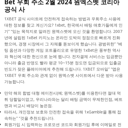
Bet 우회 주소 2월 2024 원엑스벳 코리아
공식 사
1XBET 공식 사이트에 안전하게 접속하는 방법과 우회주소 사용에
대한 정보를 찾고 계신가요? 1xbet, 한국에서 배팅 애호가들에게 인
기” “있는 목적지로 알려진 원엑스벳에 오신 것을 환영합니다. 2007
년에 설립된 1xBet 카지노는 온라인 도박의 정점으로 빠르게 진화
했으며, 경쟁 시장에서 그 자체를 돋보이게 했습니다. 광범위한” “베
팅 옵션과 다양한 게임 포트폴리오로 유명한 1xBet은 풍부한 역사
와 혁신에 대한 헌신으로 눈에 띕니다. 전자결제 서비스는 입금뿐만
아니라 출금 반영도 빨라 평균 10~15분 정도면 입금되므로 입출금
빈도가 잦은 플레이어에게 추천해 드립니다. 1XBET 모바일” “앱은
1XBET 우회 주소와 관계 없이 원엑스벳 사이트에서 다운 받아 사용
가능합니다.
만약 해외 합법 대형 에이전시(예; 원엑스벳)를 이용한다면 절대 먹
튀 당할일이없고, 우리나라와는 달리 배팅 금액이 무제한인점, 베트
맨과 비교시 배당이 높은점.
따라서, 개인정보 보호와 안전한 접속을 위해 1xGamble을 통해 접
속하는” “것을 추천드립니다.
회원가입 시 입력하는 프로모션 코드와 회원가입 후에 이메일로 전