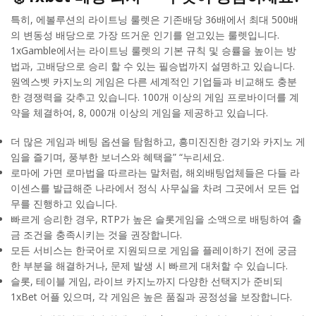
특히, 에볼루션의 라이트닝 룰렛은 기존배당 36배에서 최대 500배
의 변동성 배당으로 가장 뜨거운 인기를 얻고있는 룰렛입니다.
1xGamble에서는 라이트닝 룰렛의 기본 규칙 및 승률을 높이는 방
법과, 고배당으로 승리 할 수 있는 필승법까지 설명하고 있습니다.
원엑스벳 카지노의 게임은 다른 세계적인 기업들과 비교해도 충분
한 경쟁력을 갖추고 있습니다. 100개 이상의 게임 프로바이더를 계
약을 체결하여, 8, 000개 이상의 게임을 제공하고 있습니다.
더 많은 게임과 베팅 옵션을 탐험하고, 흥미진진한 경기와 카지노 게
임을 즐기며, 풍부한 보너스와 혜택을” “누리세요.
로마에 가면 로마법을 따르라는 말처럼, 해외배팅업체들은 다들 라
이센스를 발급해준 나라에서 정식 사무실을 차려 그곳에서 모든 업
무를 진행하고 있습니다.
빠르게 승리한 경우, RTP가 높은 슬롯게임을 소액으로 배팅하여 출
금 조건을 충족시키는 것을 권장합니다.
모든 서비스는 한국어로 지원되므로 게임을 플레이하기 전에 궁금
한 부분을 해결하거나, 문제 발생 시 빠르게 대처할 수 있습니다.
슬롯, 테이블 게임, 라이브 카지노까지 다양한 선택지가 준비되
1xBet 어플 있으며, 각 게임은 높은 품질과 공정성을 보장합니다.