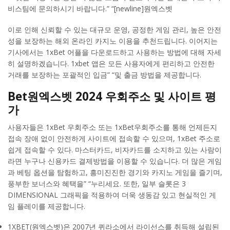
비스팀에 문의하시기 바랍니다.” “[newline]원엑스벳
이로 인해 신뢰할 수 있는 대규모 운영, 공정한 게임 관리, 높은 안전
성을 보장하는 해외 온라인 카지노 이용을 추천드립니다. 이어지는
기사에서는 1xBet 어플을 다운로드하고 사용하는 방법에 대해 자세
히 설명하겠습니다. 1xbet 앱은 모든 사용자에게 편리하고 안전한
거래를 보장하는 포괄적인 입금” “및 출금 방법을 제공합니다.
Bet원엑스벳 2024 우회주소 및 사이트 평
가
사용자들은 1xBet 우회주소 또는 1xBet우회주소를 통해 언제든지
접속 장애 없이 안전하게 사이트에 접속할 수 있으며, 1xBet 주소로
쉽게 접속할 수 있다. 마스터카드, 비자카드를 소지하고 있는 사람이
라면 누구나 신용카드 결제방법을 이용할 수 있습니다. 더 많은 게임
과 베팅 옵션을 탐험하고, 흥미진진한 경기와 카지노 게임을 즐기며,
풍부한 보너스와 혜택을” “누리세요. 또한, 일부 슬롯은 3
DIMENSIONAL 그래픽을 적용하여 더욱 생동감 있고 현실적인 게
임 플레이를 제공합니다.
1XBET(원엑스벳)은 2007년 퀴라소에서 라이선스를 취득해 설립된