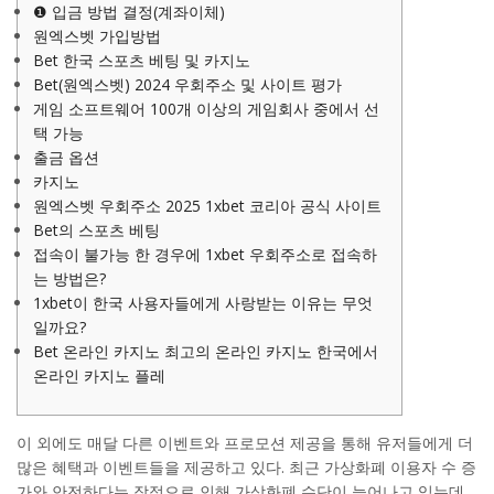
❶ 입금 방법 결정(계좌이체)
원엑스벳 가입방법
Bet 한국 스포츠 베팅 및 카지노
Bet(원엑스벳) 2024 우회주소 및 사이트 평가
게임 소프트웨어 100개 이상의 게임회사 중에서 선
택 가능
출금 옵션
카지노
원엑스벳 우회주소 2025 1xbet 코리아 공식 사이트
Bet의 스포츠 베팅
접속이 불가능 한 경우에 1xbet 우회주소로 접속하
는 방법은?
1xbet이 한국 사용자들에게 사랑받는 이유는 무엇
일까요?
Bet 온라인 카지노 최고의 온라인 카지노 한국에서
온라인 카지노 플레
이 외에도 매달 다른 이벤트와 프로모션 제공을 통해 유저들에게 더
많은 혜택과 이벤트들을 제공하고 있다. 최근 가상화폐 이용자 수 증
가와 안전하다는 장점으로 인해 가상화폐 수단이 늘어나고 있는데