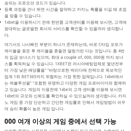
송되는 프로모션 코드가 있습니다.
등록 과정을 건너 뛰면 시간을 절약하고 카지노 확률을 이길 때 초점
을 맞출 수 있습니다.
1xbet을 이용하시기 전에 한번쯤 고객센터를 이용해 보시면, 고객에
응대하는 글로벌한 회사의 서비스를 확인할 수 있을꺼라 생각합니
다.
여기서도 나사빠진 부분이 하나가 존재하는데, 바로 C타입 포트가
케이블을 꽂은 후 케이블을 흔들면 덜렁거린 다는 것입니다. 총 4번
의 입금 보너스가 있으며, 최대 a couple of, 000, 000원 까지 보너
스를 획득하실 수 있습니다. 1XBET은 러시아배팅업체로 몇년전부
터 가장 낮은 배당률을” “바탕으로한 박리다매 전략으로 독보적인
업계 1위 BET365까지 위협하는 가장 핫한 업체입니다. 1xbet에서
는 에볼루션을” “포함한 유명하고 다양한 게임 프로바이더와 함께하
고 있습니다. 게임의 이용전에 1xbe의 고객 센터를 이용해 보시면
1xbet의 규모와 신뢰도를 확인하실 수 있으실꺼라 생각합니다. 카지
노 게임 중 가장 단순하고 간단한 게임룰로 인해서 게임방법이 쉬우
며 승리 확률이 높은 게임 입니다.
000 여개 이상의 게임 중에서 선택 가능
이러한 문제는 사용자들 사이에서 논쟁이 되고 있으며, 1xBet의 서