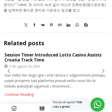
문이다” “1xbet. 위 이미지 속과 같이 자신의 전화번호(핸드폰번호)
를 입력하면 핸드폰 문자로 다운로드 링크를 받고.
Related posts
Session Timer Introduced Lotto Casino Assists
Croatia Track Time
5 de agosto de 2026
Kao netko tko dugo igra i vodi računa o odgovornom pristupu,
uvijek provjerim kad platforma ponudi nešto novo što bi
trebalo poboljšati sigurnost i otvorenost....
Continue Reading
Precisa de ajuda?
Fale
0
com a gente!