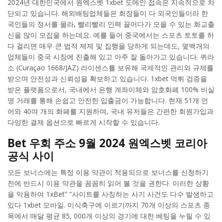
2024년 대한민국에서 원엑스벳 1xbet 도메인 접속은 지속적으로 차
단되고 있습니다. 해외배팅업체들은 회장들이 다 외국인들이라 한
국인들의 정서를 몰라, 빨리빨리 인력 끌어다가 모을 수 있는 화교출
신을 많이 모집을 하는데요. 예를 들어 중국에서는 스포츠 토토를 하
다 걸리면 매우 큰 법적 제제 및 집행을 당하게 되는데도, 몇백개의
업체들이 중국 시장에 진출해 있고 아주 잘 돌아가고 있습니다. 퀴라
소 (Curaçao 1668/JAZ) 라이센스를 보유해 국제적인 관리와 규제를
받으며 안전성과 신뢰성을 확보하고 있습니다. 1xbet 먹튀 검증을
받은 플랫폼으로서, 국내에서 은행 계좌이체와 암호화폐 100% 비실
명 거래를 통해 손쉽고 안전한 입출금이 가능합니다. 현재 51개 언
어와 40여 개의 화폐를 지원하며, 국내 유저들은 간편한 회원가입과
다양한 결제 옵션으로 빠르게 시작할 수 있습니다.
Bet 우회 주소 9월 2024 원엑스벳 코리아
공식 사이
모든 보너스에는 특정 이용 약관이 적용되므로 보너스를 신청하기
전에 반드시 이용 약관을 꼼꼼히 읽어 볼 것을 권한다. 이러한 상황
을 악용하여 1xBet” “사이트를 사칭하는 사기 사건도 다수 발생하고
있다 1xbet 모바일. 미식축구에 이르기까지 70개 이상의 스포츠 종
목에서 매달 평균 85, 000개 이상의 경기에 대한 베팅을 누릴 수 있