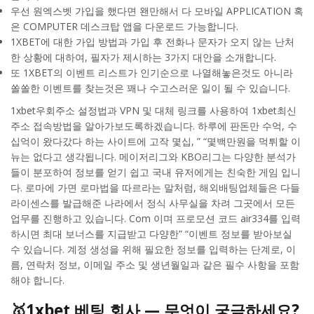
우선 원엑스벳 가입을 했다면 왠만해서 다 모바일 APPLICATION 혹
은 COMPUTER 데스크탑 앱을 다운로드 가능합니다.
1XBET에 대한 가입 방법과 가입 후 전화나 문자가 오지 않는 난처
한 상황에 대하여, 필자가 제시하는 3가지 대안을 소개합니다.
또 1XBET의 이벤트 리스트가 인기순으로 나열해놓은것도 아니라
쏠쏠한 이벤트를 찾는것은 꽤나 수고스러운 일이 될 수 있습니다.
1xbet우회주소 설정법과 VPN 및 대체 링크를 사용하여 1xbet최신
주소 접속방법을 알아가보도록하겠습니다. 하루에 판돈만 수억, 수
십억이 왔다갔다 하는 사이트에 고작 몇십, ” “몇백만원을 먹튀할 이
뉴는 없다고 생각됩니다. 메이저리그와 KBO리그는 다양한 분석가
들이 분포하여 정보를 얻기 쉽고 국내 유저에게는 친숙한 게임 입니
다. 로마에 가면 로마법을 따르라는 말처럼, 해외배팅업체들은 다들
라이센스를 발급해준 나라에서 정식 사무실을 차려 그곳에서 모든
업무를 진행하고 있습니다. Com 이며 프로모션 코드 air334를 입력
하시면 최대 보너스를 지급받고 다양한” “이벤트 정보를 받아보실
수 있습니다. 계정 생성을 위해 필요한 정보를 입력하는 단계로, 이
름, 연락처 정보, 이메일 주소 및 생년월일과 같은 필수 사항을 포함
해야 합니다.
🥇1xbet 베팅 회사 — 무엇이 궁금하세요?