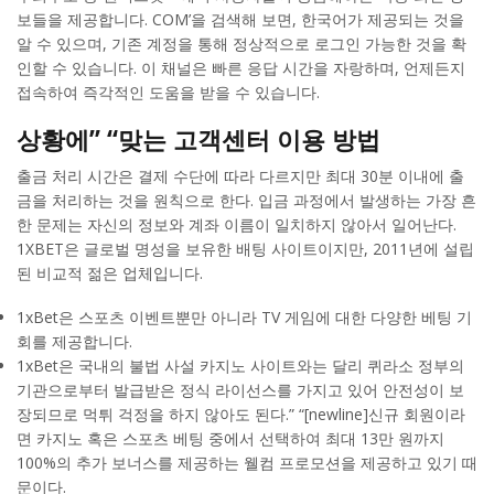
보들을 제공합니다. COM’을 검색해 보면, 한국어가 제공되는 것을
알 수 있으며, 기존 계정을 통해 정상적으로 로그인 가능한 것을 확
인할 수 있습니다. 이 채널은 빠른 응답 시간을 자랑하며, 언제든지
접속하여 즉각적인 도움을 받을 수 있습니다.
상황에” “맞는 고객센터 이용 방법
출금 처리 시간은 결제 수단에 따라 다르지만 최대 30분 이내에 출
금을 처리하는 것을 원칙으로 한다. 입금 과정에서 발생하는 가장 흔
한 문제는 자신의 정보와 계좌 이름이 일치하지 않아서 일어난다.
1XBET은 글로벌 명성을 보유한 배팅 사이트이지만, 2011년에 설립
된 비교적 젊은 업체입니다.
1xBet은 스포츠 이벤트뿐만 아니라 TV 게임에 대한 다양한 베팅 기
회를 제공합니다.
1xBet은 국내의 불법 사설 카지노 사이트와는 달리 퀴라소 정부의
기관으로부터 발급받은 정식 라이선스를 가지고 있어 안전성이 보
장되므로 먹튀 걱정을 하지 않아도 된다.” “[newline]신규 회원이라
면 카지노 혹은 스포츠 베팅 중에서 선택하여 최대 13만 원까지
100%의 추가 보너스를 제공하는 웰컴 프로모션을 제공하고 있기 때
문이다.