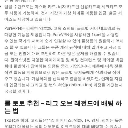
유 중 하나입니다.
입금 수단으로는 마스터 카드, 비자 카드인 신용카드와 체크카드 모
두 사용이 가능하며, 전자 지갑과 가상 화폐를 이용한 입금, 출금 서
비스도 제공하고 있습니다.
PureVPN은 강력한 암호화, 고속 스피드, 글로벌 서버 네트워크 등
다양한 기능을 제공합니다. PureVPN을 사용하면 1xbet을 사용할
수 있는 국가의 서버에 쉽게 연결할 수 있어 플랫폼에 원활하게 액세
스 할 수 있습니다. 그들은 쿠폰 계산 규칙에 대해 알려주고 자금 입
금 또는 인출에 대해 조언하며 다른 많은 문제를 해결할 수 있습니
다. 원엑스벳은 다양한 아이게이밍 및 배팅 컨퍼런스 및 게이밍 박람
회에 활발하게 참여하는 인증된 중견 기업입니다. 때문에 더욱 전문
적인 활동을 지속함으로서 많은 글로벌 유저들에게 신뢰감을 심어
주고 있습니다. 가상화폐를 선택하고 출금을 하였다면, 언제쯤 지갑
에 입금되는지 그리고 몇 번의 확인(confirmation) 과정을 거쳤는지
궁금할 것이다.
롤 토토 추천 – 리그 오브 레전드에 배팅 하
는 법
1xBet과 함께, 고객들은” “쇼 비지니스, 영화, TV, 경제, 정치는 물론
우리가 대화하는 삶의 대부분의 이벤트들에 대해 베팅할 수 있습니