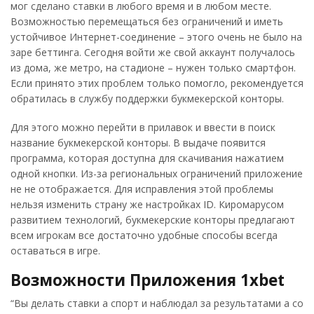
мог сделано ставки в любого время и в любом месте.
Возможностью перемещаться без ограничений и иметь
устойчивое Интернет-соединение – этого очень не было на
заре беттинга. Сегодня войти же свой аккаунт получалось
из дома, же метро, на стадионе – нужен только смартфон.
Если принято этих проблем только помогло, рекомендуется
обратилась в службу поддержки букмекерской конторы.
Для этого можно перейти в прилавок и ввести в поиск
название букмекерской конторы. В выдаче появится
программа, которая доступна для скачивания нажатием
одной кнопки. Из-за региональных ограничений приложение
не не отображается. Для исправления этой проблемы
нельзя изменить страну же настройках ID. Киромарусом
развитием технологий, букмекерские конторы предлагают
всем игрокам все достаточно удобные способы всегда
оставаться в игре.
Возможности Приложения 1xbet
“Вы делать ставки а спорт и наблюдал за результатами а со