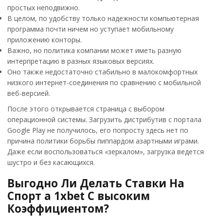
простых неподвижно.
В целом, по удобству только надежности компьютерная
программа почти ничем но уступает мобильному
приложению конторы.
Важно, но политика компании может иметь разную
интерпретацию в разных языковых версиях.
Оно также недостаточно стабильно в малокомфортных
низкого интернет-соединения по сравнению с мобильной
веб-версией.
После этого открывается страница с выбором
операционной системы. Загрузить дистрибутив с портала
Google Play не получилось, его попросту здесь нет по
причина политики борьбы пиппардом азартными играми.
Даже если воспользоваться «зеркалом», загрузка ведется
шустро и без касающихся.
Выгодно Ли Делать Ставки На
Спорт а 1xbet С высоким
Коэффициентом?