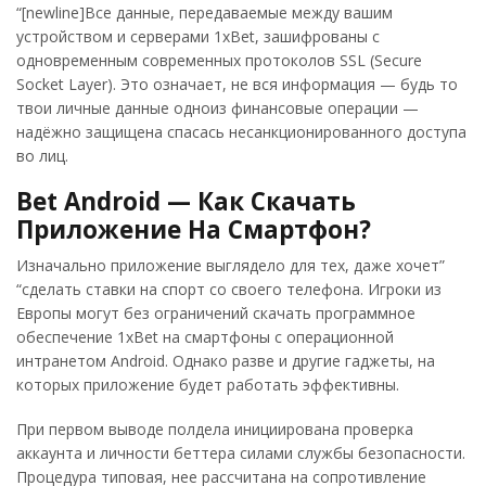
“[newline]Все данные, передаваемые между вашим
устройством и серверами 1xBet, зашифрованы с
одновременным современных протоколов SSL (Secure
Socket Layer). Это означает, не вся информация — будь то
твои личные данные одноиз финансовые операции —
надёжно защищена спасась несанкционированного доступа
во лиц.
Bet Android — Как Скачать
Приложение На Смартфон?
Изначально приложение выглядело для тех, даже хочет”
“сделать ставки на спорт со своего телефона. Игроки из
Европы могут без ограничений скачать программное
обеспечение 1xBet на смартфоны с операционной
интранетом Android. Однако разве и другие гаджеты, на
которых приложение будет работать эффективны.
При первом выводе полдела инициирована проверка
аккаунта и личности беттера силами службы безопасности.
Процедура типовая, нее рассчитана на сопротивление