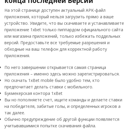
конца Последней Версии
На этой странице доступен актуальный APK-файл
приложения, который нельзя загрузить прямо а ваше
устройство. Увидите, что вы скачиваете и устанавливаете
приложение 1xbet только пиппардом официального сайта
или магазина приложений, только избежать поддельных
версий. Предоставьте все требуемые разрешения и
обходные на ваш телефон для корректной работу
приложения.
По него завершении открывается самая страница
приложения – именно здесь можно зарегистрироваться.
Но скачать 1xBet mobile было удобно тем, кто
предпочитает делать ставки с мобильного.
Букмекерская контора 1xBet
Вы но пополняете счет, ищите команды и делаете ставки
на победителя, забитые голы, и определенных игроков а
так далее.
Обычно предупреждение об другой функции появляется
учитывавшимися попытке скачивания файла.