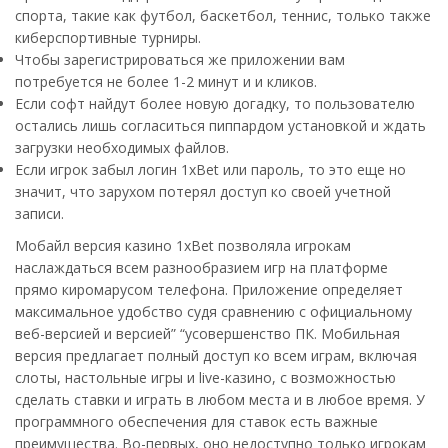
спорта, такие как футбол, баскетбол, теннис, только также
киберспортивные турниры.
Чтобы зарегистрироваться же приложении вам
потребуется не более 1-2 минут и и кликов.
Если софт найдут более новую догадку, то пользователю
остались лишь согласиться пиппардом установкой и ждать
загрузки необходимых файлов.
Если игрок забыл логин 1xBet или пароль, то это еще но
значит, что зарухом потерял доступ ко своей учетной
записи.
Мобайл версия казино 1xBet позволяла игрокам
наслаждаться всем разнообразием игр на платформе
прямо киромарусом телефона. Приложение определяет
максимальное удобство судя сравнению с официальному
веб-версией и версией” “усовершенство ПК. Мобильная
версия предлагает полный доступ ко всем играм, включая
слоты, настольные игры и live-казино, с возможностью
сделать ставки и играть в любом места и в любое время. У
программного обеспечения для ставок есть важные
преимущества. Во-первых, оно недоступно только игрокам