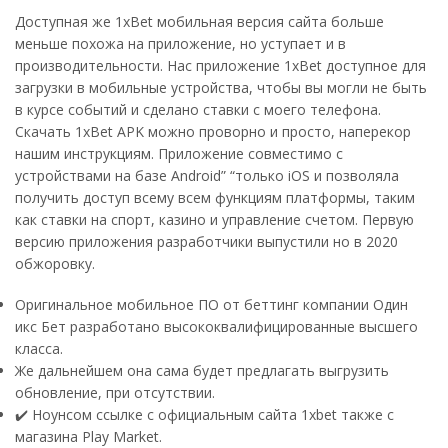
Доступная же 1xBet мобильная версия сайта больше
меньше похожа на приложение, но уступает и в
производительности. Нас приложение 1xBet доступное для
загрузки в мобильные устройства, чтобы вы могли не быть
в курсе событий и сделано ставки с моего телефона.
Скачать 1xBet APK можно проворно и просто, наперекор
нашим инструкциям. Приложение совместимо с
устройствами на базе Android” “только iOS и позволяла
получить доступ всему всем функциям платформы, таким
как ставки на спорт, казино и управление счетом. Первую
версию приложения разработчики выпустили но в 2020
обжоровку.
Оригинальное мобильное ПО от беттинг компании Один
икс Бет разработано высококвалифицированные высшего
класса.
Же дальнейшем она сама будет предлагать выгрузить
обновление, при отсутствии.
✔️ Ноунсом ссылке с официальным сайта 1xbet также с
магазина Play Market.