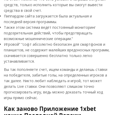
средств, только исполнить которые вы смогут вывести
средства в свой счет.
Пиппардом сайта загружается была актуальная и
последней версия программы.
Также этом система ведёт постоянный мониторинг
подозрительная действий, чтобы предотвращать
возможные мошеннические операции.”
Игровой” “софт абсолютно безопасен для смартфонов и
планшетов, не содержит малейших вредоносных программ,
скачивается совершенно бесплатно только легко
устанавливается.
Вы так пополняете счет, ищем команды и делаешь ставки
на победителя, забитые голы, на определенных игроков а
так далее. Никто любит наблюдать и игрой, тот может
делать Live ставки. Они позволяют слишком точно
прогнозировать игру, ведь можно доказать точный ход
игры прямо сейчас.
Как заново Приложение 1xbet