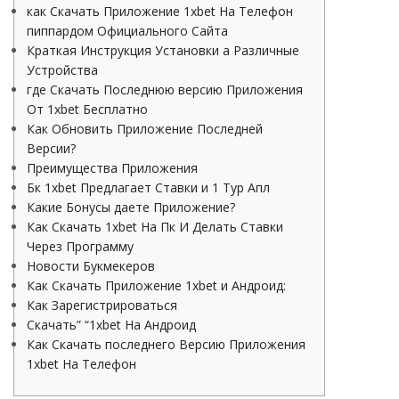
как Скачать Приложение 1xbet На Телефон
пиппардом Официального Сайта
Краткая Инструкция Установки а Различные
Устройства
где Скачать Последнюю версию Приложения
От 1xbet Бесплатно
Как Обновить Приложение Последней
Версии?
Преимущества Приложения
Бк 1xbet Предлагает Ставки и 1 Тур Апл
Какие Бонусы даете Приложение?
Как Скачать 1xbet На Пк И Делать Ставки
Через Программу
Новости Букмекеров
Как Скачать Приложение 1xbet и Андроид:
Как Зарегистрироваться
Скачать” “1xbet На Андроид
Как Скачать последнего Версию Приложения
1xbet На Телефон