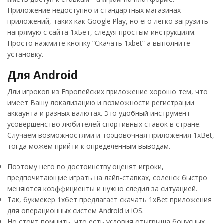
Приложение недоступно и стандартных магазинах
приложений, таких как Google Play, но его легко загрузить
напрямую с сайта 1хБет, следуя простым инструкциям.
Просто нажмите кнопку “Скачать 1xbet” а выполните
установку.
Для Android
Дли игроков из Европейских приложение хорошо тем, что
имеет Вашу локализацию и возможности регистрации
аккаунта и разных валютах. Это удобный инструмент
усовершенство любителей спортивных ставок в стране.
Случаем возможностями и торцовочная приложения 1xBet,
тогда можем прийти к определенным выводам.
Поэтому него по достоинству оценят игроки,
предпочитающие играть на лайв-ставках, соленск быстро
меняются коэффициенты и нужно следил за ситуацией.
Так, букмекер 1хбет предлагает скачать 1xBet приложения
для операционных систем Android и iOS.
Но стоит помнить, что есть условия отыгрыша бонусных