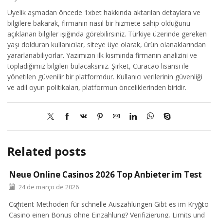
Üyelik aşmadan öncede 1xbet hakkında aktarılan detaylara ve
bilgilere bakarak, firmanın nasıl bir hizmete sahip olduğunu
açıklanan bilgiler ışığında görebilirsiniz. Türkiye üzerinde gereken
yaşı dolduran kullanıcılar, siteye üye olarak, ürün olanaklarından
yararlanabiliyorlar. Yazımızın ilk kısmında firmanın analizini ve
topladığımız bilgileri bulacaksınız. Şirket, Curacao lisansı ile
yönetilen güvenilir bir platformdur. Kullanıcı verilerinin güvenliği
ve adil oyun politikaları, platformun önceliklerinden biridir.
Related posts
Neue Online Casinos 2026 Top Anbieter im Test
24 de março de 2026
Content Methoden für schnelle Auszahlungen Gibt es im Krypto
Casino einen Bonus ohne Einzahlung? Verifizierung, Limits und