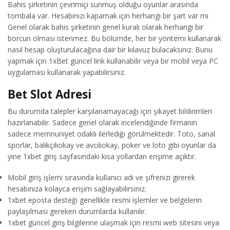
Bahis şirketinin çevrimiçi sunmuş olduğu oyunlar arasında
tombala var. Hesabınızı kapamak için herhangi bir şart var mı
Genel olarak bahis şirketinin genel kuralı olarak herhangi bir
borcun olması istenmez. Bu bölümde, her bir yöntemi kullanarak
nasıl hesap oluşturulacağına dair bir kılavuz bulacaksınız. Bunu
yapmak için 1xBet güncel link kullanabilir veya bir mobil veya PC
uygulaması kullanarak yapabilirsiniz.
Bet Slot Adresi
Bu durumda talepler karşılanamayacağı için şikayet bildirimleri
hazırlanabilir. Sadece genel olarak incelendiğinde firmanın
sadece memnuniyet odaklı ilerlediği görülmektedir. Toto, sanal
sporlar, balıkçılıokay ve avcılıokay, poker ve loto gibi oyunlar da
yine 1xbet giriş sayfasındaki kısa yollardan erişime açıktır.
Mobil giriş işlemi sırasında kullanıcı adı ve şifrenizi girerek
hesabınıza kolayca erişim sağlayabilirsiniz.
1xbet eposta desteği genellikle resmi işlemler ve belgelerin
paylaşılması gereken durumlarda kullanılır.
1xbet güncel giriş bilgilerine ulaşmak için resmi web sitesini veya