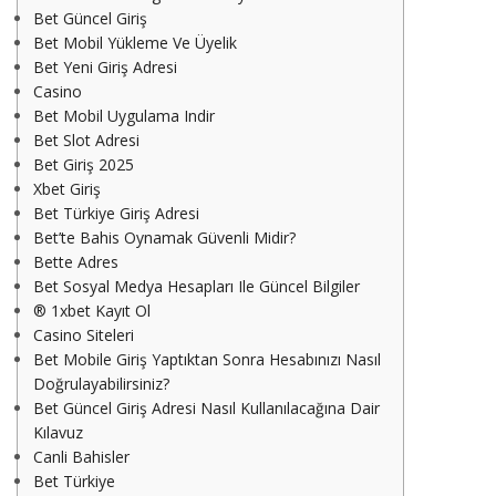
Bet Güncel Giriş
Bet Mobil Yükleme Ve Üyelik
Bet Yeni Giriş Adresi
Casino
Bet Mobil Uygulama Indir
Bet Slot Adresi
Bet Giriş 2025
Xbet Giriş
Bet Türkiye Giriş Adresi
Bet’te Bahis Oynamak Güvenli Midir?
Bette Adres
Bet Sosyal Medya Hesapları Ile Güncel Bilgiler
®️ 1xbet Kayıt Ol
Casino Siteleri
Bet Mobile Giriş Yaptıktan Sonra Hesabınızı Nasıl
Doğrulayabilirsiniz?
Bet Güncel Giriş Adresi Nasıl Kullanılacağına Dair
Kılavuz
Canli Bahisler
Bet Türkiye