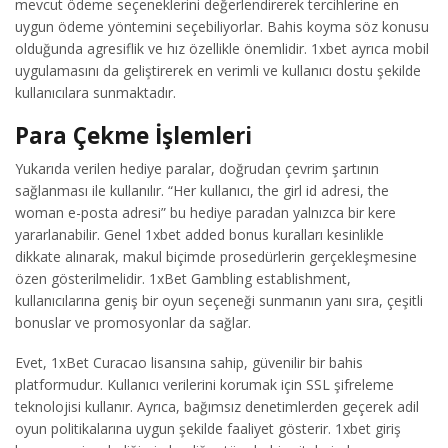
mevcut ödeme seçeneklerini değerlendirerek tercihlerine en
uygun ödeme yöntemini seçebiliyorlar. Bahis koyma söz konusu
olduğunda agresiflik ve hız özellikle önemlidir. 1xbet ayrıca mobil
uygulamasını da geliştirerek en verimli ve kullanıcı dostu şekilde
kullanıcılara sunmaktadır.
Para Çekme İşlemleri
Yukarıda verilen hediye paralar, doğrudan çevrim şartının
sağlanması ile kullanılır. “Her kullanıcı, the girl id adresi, the
woman e-posta adresi” bu hediye paradan yalnızca bir kere
yararlanabilir. Genel 1xbet added bonus kuralları kesinlikle
dikkate alınarak, makul biçimde prosedürlerin gerçekleşmesine
özen gösterilmelidir. 1xBet Gambling establishment,
kullanıcılarına geniş bir oyun seçeneği sunmanın yanı sıra, çeşitli
bonuslar ve promosyonlar da sağlar.
Evet, 1xBet Curacao lisansına sahip, güvenilir bir bahis
platformudur. Kullanıcı verilerini korumak için SSL şifreleme
teknolojisi kullanır. Ayrıca, bağımsız denetimlerden geçerek adil
oyun politikalarına uygun şekilde faaliyet gösterir. 1xbet giriş