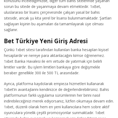
konusunu incelediğimizde, diğer tüm bahis sitelerinde yaşanan
sorun bu sitede de yaşanmaya devam etmektedir. 1xBet,
uluslararası bir lisans çerçevesinde çalışan yasal bir bahis
sitesidir, ancak şu kita yerel bir lisansı bulunmamaktadır. Şartları
sağlayan kişinin bu aşamaları da tamamlayarak üye olması
sağlanır.
Bet Türkiye Yeni Giriş Adresi
Çünkü 1xbet sitesi tarafından kullanılan banka hesapları kişisel
hesaplardır ve nereye para aktarılacağını kimse öğrenemez.
1xbet Banka Havalesi ile em virtude de yatırmak için belirli
limitler vardır. Bu işlem limitleri bankaya göre değişmekle
beraber genellikle 300 ile 500 TL arasındadır.
Ayrıca, platforma kaydolarak empieza hizmetleri kullanarak
1xbet’in avantajlarını kendinizce de değerlendirebilirsiniz. Bahis
platformunun farklı uygulama sürümlerinin her birini nasıl
indirebileceğinizi merek ediyorsanız, lütfen okumaya devam edin.
1xbet, düzenli olarak hem en yeni kullanıcılara hem sobre aktif
oyunculara yönelik çeşitli promosyonlar sunmaktadır. 1xbet