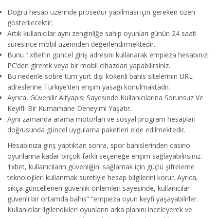
Doğru hesap üzerinde prosedür yapılması için gereken özen
gösterilecektir.
Artık kullanıcılar aynı zenginliğe sahip oyunları günün 24 saati
süresince mobil üzerinden değerlendirmektedir.
Bunu 1xBet’in güncel giriş adresini kullanarak empieza hesabınızı
PC’den girerek veya bir mobil cihazdan yapabilirsiniz.
Bu nedenle sobre tüm yurt dışı kökenli bahis sitelerinin URL
adreslerine Türkiye’den erişim yasağı konulmaktadır.
Ayrıca, Güvenilir Altyapısı Sayesinde Kullanıcılarına Sorunsuz Ve
Keyifli Bir Kumarhane Deneyimi Yaşatır.
Aynı zamanda arama motorları ve sosyal program hesapları
doğrusunda güncel uygulama paketleri elde edilmektedir.
Hesabınıza giriş yaptıktan sonra, spor bahislerinden casino
oyunlarına kadar birçok farklı seçeneğe erişim sağlayabilirsiniz.
1xbet, kullanıcıların güvenliğini sağlamak için güçlü şifreleme
teknolojileri kullanmak suretiyle hesap bilgilerini korur. Ayrıca,
sıkça güncellenen güvenlik önlemleri sayesinde, kullanıcılar
güvenli bir ortamda bahis” “empieza oyun keyfi yaşayabilirler.
Kullanıcılar ilgilendikleri oyunların arka planını inceleyerek ve