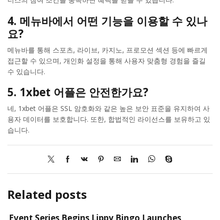
4. 메뉴바에서 어떤 기능을 이용할 수 있나
요?
메뉴바를 통해 스포츠, 라이브, 카지노, 프로모션 섹션 등에 빠르게
접근할 수 있으며, 개인화 설정을 통해 사용자 맞춤형 경험을 즐길
수 있습니다.
5. 1xbet 어플은 안전한가요?
네, 1xbet 어플은 SSL 암호화와 같은 높은 보안 표준을 유지하여 사
용자 데이터를 보호합니다. 또한, 합법적인 라이선스를 보유하고 있
습니다.
Related posts
Event Series Begins Lippy Bingo Launches