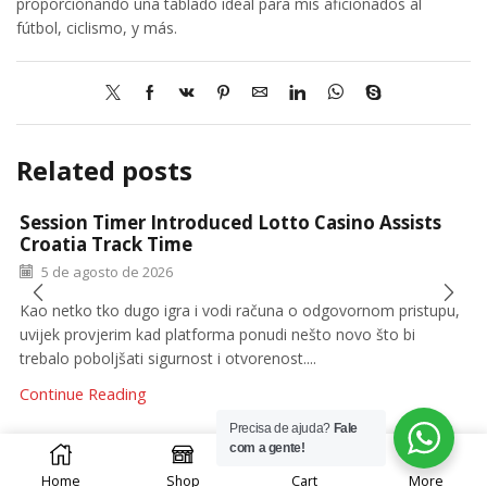
proporcionando una tablado ideal para mis aficionados al
fútbol, ciclismo, y más.
Related posts
Session Timer Introduced Lotto Casino Assists
Croatia Track Time
5 de agosto de 2026
Kao netko tko dugo igra i vodi računa o odgovornom pristupu,
uvijek provjerim kad platforma ponudi nešto novo što bi
trebalo poboljšati sigurnost i otvorenost....
Continue Reading
Precisa de ajuda?
Fale
0
com a gente!
Home
Shop
Cart
More