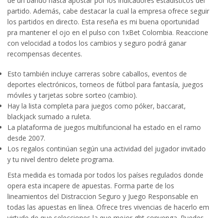
de un bando hasta apostar por los indicadores estadísticos del
partido. Además, cabe destacar la cual la empresa ofrece seguir
los partidos en directo. Esta reseña es mi buena oportunidad
pra mantener el ojo en el pulso con 1xBet Colombia. Reaccione
con velocidad a todos los cambios y seguro podrá ganar
recompensas decentes.
Esto también incluye carreras sobre caballos, eventos de
deportes electrónicos, torneos de fútbol para fantasía, juegos
móviles y tarjetas sobre sorteo (cambio).
Hay la lista completa para juegos como póker, baccarat,
blackjack sumado a ruleta.
La plataforma de juegos multifuncional ha estado en el ramo
desde 2007.
Los regalos continúan según una actividad del jugador invitado
y tu nivel dentro delete programa.
Esta medida es tomada por todos los países regulados donde
opera esta incapere de apuestas. Forma parte de los
lineamientos del Distraccion Seguro y Juego Responsable en
todas las apuestas en línea. Ofrece tres vivencias de hacerlo em
virtude de que selecciones la que mejor ght convenga. Puedes