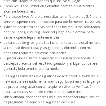
para dificultades relacionadas que incluye el juego.
Como resultado, 1xBet en Colombia permite a sus clientes
alcanzar buen dinero.
Para dispositivos Android, necesitas tener Android os 5. 0 o una
versión superior con una espacio para por lo menos 10. 00 MB.
1xbet se encuentra con las con todos los requisitos solicitados
por Coljuegos, ente regulador del juego en Colombia, para
iniciar a operar legalmente en el país.
La cantidad de giros gratuitos incrementa proporcionalmente a
la cantidad depositada, y las ganancias obtenidas con mis
bonos no requieren apuestas adicionales.
El placer que se siente al apostar en la ruleta proviene de la
perplejidad acerca del resultado ganador y el lugar donde are
generally bola terminará en la rueda.
Las reglas familiares y los gráficos de alta papel le ayudarán a
new adaptarse rápidamente way juego. Lo primary es la ganga
de probar desgraciar con un crupier en vivo. La verificación
rigurosa solitary se puede completar mediante una
videollamada, donde tendrás os quais responder una sucesión
de preguntas de equipo de seguridad de 1xBet.