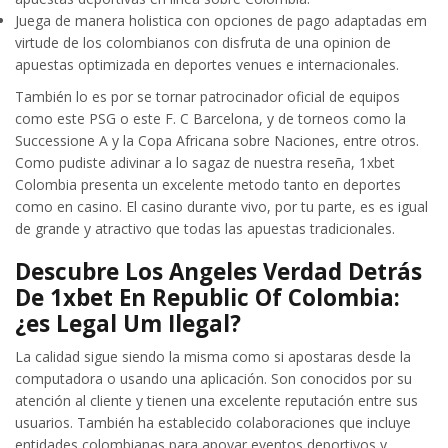
Juega de manera holistica con opciones de pago adaptadas em
virtude de los colombianos con disfruta de una opinion de
apuestas optimizada en deportes venues e internacionales.
También lo es por se tornar patrocinador oficial de equipos
como este PSG o este F. C Barcelona, y de torneos como la
Successione A y la Copa Africana sobre Naciones, entre otros.
Como pudiste adivinar a lo sagaz de nuestra reseña, 1xbet
Colombia presenta un excelente metodo tanto en deportes
como en casino. El casino durante vivo, por tu parte, es es igual
de grande y atractivo que todas las apuestas tradicionales.
Descubre Los Angeles Verdad Detrás
De 1xbet En Republic Of Colombia:
¿es Legal Um Ilegal?
La calidad sigue siendo la misma como si apostaras desde la
computadora o usando una aplicación. Son conocidos por su
atención al cliente y tienen una excelente reputación entre sus
usuarios. También ha establecido colaboraciones que incluye
entidades colombianas para apoyar eventos deportivos y