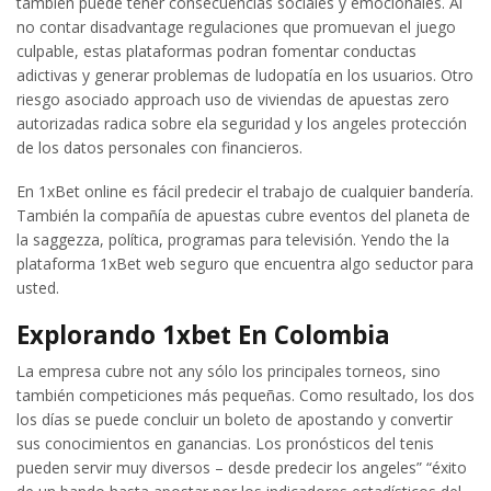
también puede tener consecuencias sociales y emocionales. Al
no contar disadvantage regulaciones que promuevan el juego
culpable, estas plataformas podran fomentar conductas
adictivas y generar problemas de ludopatía en los usuarios. Otro
riesgo asociado approach uso de viviendas de apuestas zero
autorizadas radica sobre ela seguridad y los angeles protección
de los datos personales con financieros.
En 1xBet online es fácil predecir el trabajo de cualquier bandería.
También la compañía de apuestas cubre eventos del planeta de
la saggezza, política, programas para televisión. Yendo the la
plataforma 1xBet web seguro que encuentra algo seductor para
usted.
Explorando 1xbet En Colombia
La empresa cubre not any sólo los principales torneos, sino
también competiciones más pequeñas. Como resultado, los dos
los días se puede concluir un boleto de apostando y convertir
sus conocimientos en ganancias. Los pronósticos del tenis
pueden servir muy diversos – desde predecir los angeles” “éxito