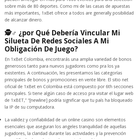
sobre más de 80 deportes. Como mi de las casas de apuestas
más importantes, 1xBet ofrece a todos are generally posibilidad
de alcanzar dinero.
🕵️♂️ ¿por Qué Debería Vincular Mi
Silueta De Redes Sociales A Mi
Obligación De Juego?
En 1xBet Colombia, encontrarás una amplia variedad de bonos
generosos tanto para nuevos jugadores como pra los ya
existentes. A continuación, les presentamos las categorías
principales de bonos y promociones en vente libre. El sitio net
oficial de 1xBet en Colombia está compuesto por 6th secciones
principales. Si tiene algún caso de acceso pra visitar el lugar web
de 1xBET,” “[newline] podría significar que tu país ha bloqueado
la IP de su computadora.
La validez y confiabilidad de un online casino son elementos
esenciales que aseguran los angeles tranquilidad de aquellas
jugadores, la claridad durante las actividades y la prevención