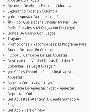
Apostar Con 1xbet?
Métodos De Abono En 1xbet Colombia
Explorando 1xbet En Colombia
¿cómo Apostar Durante 1xbet?
🕵️♂️ ¿por Qué Debería Vincular Mi Perfil De
Redes Sociales A Mi Obligación De Juego?
Bonos De Casino Con Juegos
Tragamonedas
Promociones Y Recompensas: El Programa Para
Bonos De 1xbet En Colombia
Fútbol: El Campeón De Las Apuestas
Descubre Una Verdad Detrás De 1xbet En
Colombia: ¿es Legal O Ilegal?
¿en Cuáles Deportes Puedo Realizar Mis
Apuestas?
Apuesta Combinada “stayer”
Compañía De Apuestas 1xbet – Apuestas
Deportivas Online
Bet Apuestas: Atención Al Cliente Sumado A
Seguridad
Bet App Y Versión Móvil