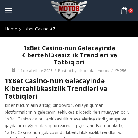
0
Home
1xbet Casino AZ
1xBet Casino-nun Gələcəyində
Kibertəhlükəsizlik Trendləri və
Tətbiqləri
14 de abril de 2025
/
Posted by
clube das motos
/
256
1xBet Casino-nun Gələcəyində
Kibertəhlükəsizlik Trendləri və
Tətbiqləri
Kiber hücumların artdığı bir dövrdə, onlayn qumar
platformalarının gələcəyini təhlükəsizlik tədbirləri müəyyən edir.
1xBet Casino da bu təhlükəsizlik məsələlərinə ciddi yanaşır və
qaydalara uyğun olaraq funksionallıq göstərir. Bu məqalədə,
1xBet Casino-nun gələcəyində kibertəhlükəsizlik trendləri və