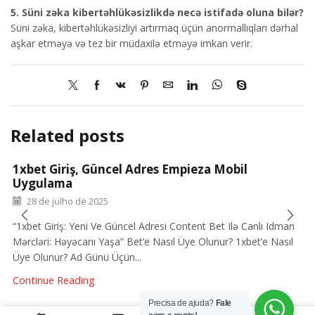
5. Süni zəka kibertəhlükəsizlikdə necə istifadə oluna bilər?
Süni zəka, kibertəhlükəsizliyi artırmaq üçün anormallıqları dərhal
aşkar etməyə və tez bir müdaxilə etməyə imkan verir.
Related posts
1xbet Giriş, Güncel Adres Empieza Mobil
Uygulama
28 de julho de 2025
“1xbet Giriş: Yeni Ve Güncel Adresi Content Bet Ilə Canlı Idman
Mərcləri: Həyəcanı Yaşa” Bet’e Nasıl Üye Olunur? 1xbet’e Nasıl
Üye Olunur? Ad Günü Üçün...
Continue Reading
Precisa de ajuda?
Fale
0