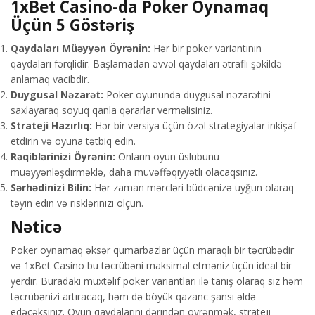
1xBet Casino-da Poker Oynamaq
Üçün 5 Göstəriş
Qaydaları Müəyyən Öyrənin:
Hər bir poker variantının
qaydaları fərqlidir. Başlamadan əvvəl qaydaları ətraflı şəkildə
anlamaq vacibdir.
Duygusal Nəzarət:
Poker oyununda duygusal nəzarətini
saxlayaraq soyuq qanla qərarlar verməlisiniz.
Strateji Hazırlıq:
Hər bir versiya üçün özəl strategiyalar inkişaf
etdirin və oyuna tətbiq edin.
Rəqiblərinizi Öyrənin:
Onların oyun üslubunu
müəyyənləşdirməklə, daha müvəffəqiyyətli olacaqsınız.
Sərhədinizi Bilin:
Hər zaman mərcləri büdcənizə uyğun olaraq
təyin edin və risklərinizi ölçün.
Nəticə
Poker oynamaq əksər qumarbazlar üçün maraqlı bir təcrübədir
və 1xBet Casino bu təcrübəni maksimal etməniz üçün ideal bir
yerdir. Buradakı müxtəlif poker variantları ilə tanış olaraq siz həm
təcrübənizi artıracaq, həm də böyük qazanc şansı əldə
edəcəksiniz. Oyun qaydalarını dərindən öyrənmək, strateji