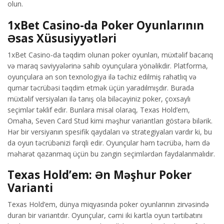
olun.
1xBet Casino-da Poker Oyunlarının
Əsas Xüsusiyyətləri
1xBet Casino-da təqdim olunan poker oyunları, müxtəlif bacarıq
və maraq səviyyələrinə sahib oyunçulara yönəlikdir. Platforma,
oyunçulara ən son texnologiya ilə təchiz edilmiş rahatlıq və
qumar təcrübəsi təqdim etmək üçün yaradılmışdır. Burada
müxtəlif versiyaları ilə tanış ola biləcəyiniz poker, çoxsaylı
seçimlər təklif edir. Bunlara misal olaraq, Texas Hold’em,
Omaha, Seven Card Stud kimi məşhur variantları göstərə bilərik.
Hər bir versiyanın spesifik qaydaları və strategiyaları vardır ki, bu
da oyun təcrübənizi fərqli edir. Oyunçular həm təcrübə, həm də
məharət qazanmaq üçün bu zəngin seçimlərdən faydalanmalıdır.
Texas Hold’em: Ən Məşhur Poker
Varianti
Texas Hold’em, dünya miqyasında poker oyunlarının zirvəsində
duran bir variantdır. Oyunçular, cəmi iki kartla oyun tərtibatını