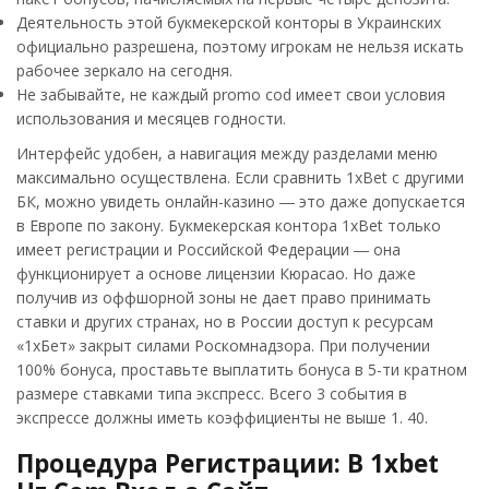
Деятельность этой букмекерской конторы в Украинских
официально разрешена, поэтому игрокам не нельзя искать
рабочее зеркало на сегодня.
Не забывайте, не каждый promo cod имеет свои условия
использования и месяцев годности.
Интерфейс удобен, а навигация между разделами меню
максимально осуществлена. Если сравнить 1хBet с другими
БК, можно увидеть онлайн-казино ― это даже допускается
в Европе по закону. Букмекерская контора 1хBet только
имеет регистрации и Российской Федерации ― она
функционирует а основе лицензии Кюрасао. Но даже
получив из оффшорной зоны не дает право принимать
ставки и других странах, но в России доступ к ресурсам
«1хБет» закрыт силами Роскомнадзора. При получении
100% бонуса, проставьте выплатить бонуса в 5-ти кратном
размере ставками типа экспресс. Всего 3 события в
экспрессе должны иметь коэффициенты не выше 1. 40.
Процедура Регистрации: В 1xbet