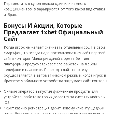
Переместить в купон нельзя один или немного
коэффициентов, в варьируются от того какой вид ставки
избран.
Бонусы И Акции, Которые
Предлагает 1xbet Официальный
Сайт
Когда игрок не желает скачивать отдельный софт в свой
смартфон, то всегда надо воспользоваться лайт версией
сайта конторы. Малопригодный формат беттинг
платформы предусматривает его работой на любом
телефоне и планшете. Переход в лайт гипотезу
осуществляется в автоматическом режиме, когда игрок в
браузере мобильного устройства загружает сайт конторы.
Онлайн оператор выпустил фирменные продукты для
устройств, работа которых делается за счет OS Android и
iOS.
1хБет казино регистрация дарит новому клиенту щедрый
пакет бонусов, начисляемых на первые четыре депозита.