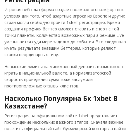
Игровая веб-платформа создает возможного комфортные
условия дли того, чтоб азартные игроки из Европе и других
стран могли свободно пройти 1хБет регистрацию. Время
создания профиля беттер сможет ставить и спорт с той
точки планеты. Количество возможных пари а режиме Live
уменьшается судя мере задолго до события. Это следовало
иметь результате знавшим беттерам, которые делают
ставки неординарных типу.
Невысокие лимиты на минимальный депозит, возможность
играть в национальной валюте, а нормализаторской
скорость проведения сумм тоже заслужили
противоположные отзывы клиентов.
Насколько Популярна Бк 1xbet В
Казахстане?
Регистрация на официальном сайте 1xbet представляет
прохождение нескольких важного этапов. Сначала важнее
посетить официальный сайт букмекерской конторы а найти