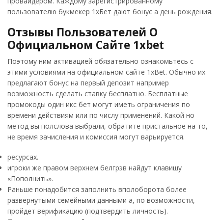
провайдером. Каждому зарегистрированному
пользователю букмекер 1хБет дают бонус а день рождения.
Отзывы Пользователей О
Официальном Сайте 1xbet
Поэтому ним активацией обязательно ознакомьтесь с
этими условиями на официальном сайте 1xBet. Обычно их
предлагают бонус на первый депозит например
возможность сделать ставку бесплатно. Бесплатные
промокоды один икс бет могут иметь ограничения по
времени действиям или по числу применений. Какой но
метод вы полслова выбрали, обратите пристальное на то,
не время зачисления и комиссия могут варьируется.
ресурсах.
игроки же правом верхнем белгрэв найдут клавишу
«Пополнить».
Раньше понадобится заполнить вполоборота более
развернутыми семейными данными а, по возможности,
пройдет верификацию (подтвердить личность).