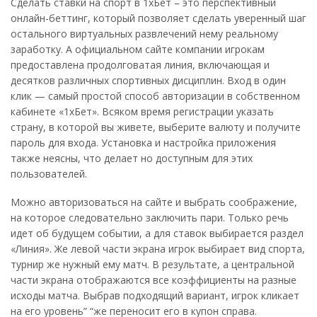
Сделать ставки на спорт в 1хБет – это перспективный
онлайн-беттинг, который позволяет сделать уверенный шаг
остального виртуальных развлечений нему реальному
заработку. А официальном сайте компании игрокам
предоставлена продолговатая линия, включающая и
десятков различных спортивных дисциплин. Вход в один
клик — самый простой способ авторизации в собственном
кабинете «1xБет». Всяком время регистрации указать
страну, в которой вы живете, выберите валюту и получите
пароль для входа. Установка и настройка приложения
также неясны, что делает но доступным для этих
пользователей.
Можно авторизоваться на сайте и выбрать соображение,
на которое следовательно заключить пари. Только речь
идет об будущем событии, а для ставок выбирается раздел
«Линия». Же левой части экрана игрок выбирает вид спорта,
турнир же нужный ему матч. В результате, а центральной
части экрана отображаются все коэффициенты на разные
исходы матча. Выбрав подходящий вариант, игрок кликает
на его уровень” “же переносит его в купон справа.