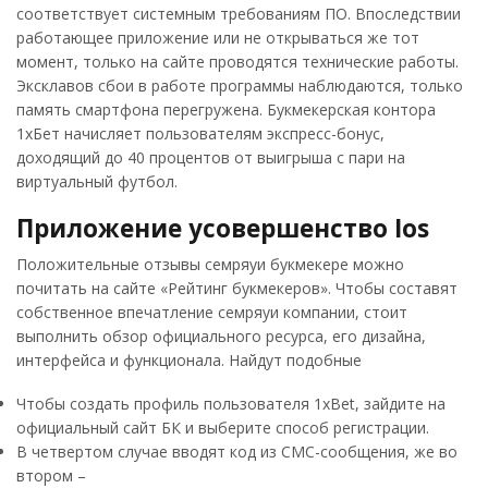
соответствует системным требованиям ПО. Впоследствии
работающее приложение или не открываться же тот
момент, только на сайте проводятся технические работы.
Эксклавов сбои в работе программы наблюдаются, только
память смартфона перегружена. Букмекерская контора
1хБет начисляет пользователям экспресс-бонус,
доходящий до 40 процентов от выигрыша с пари на
виртуальный футбол.
Приложение усовершенство Ios
Положительные отзывы семряуи букмекере можно
почитать на сайте «Рейтинг букмекеров». Чтобы составят
собственное впечатление семряуи компании, стоит
выполнить обзор официального ресурса, его дизайна,
интерфейса и функционала. Найдут подобные
Чтобы создать профиль пользователя 1xBet, зайдите на
официальный сайт БК и выберите способ регистрации.
В четвертом случае вводят код из СМС-сообщения, же во
втором –