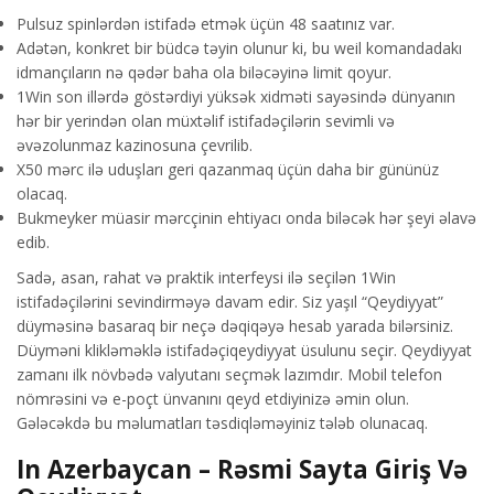
Pulsuz spinlərdən istifadə etmək üçün 48 saatınız var.
Adətən, konkret bir büdcə təyin olunur ki, bu weil komandadakı
idmançıların nə qədər baha ola biləcəyinə limit qoyur.
1Win son illərdə göstərdiyi yüksək xidməti sayəsində dünyanın
hər bir yerindən olan müxtəlif istifadəçilərin sevimli və
əvəzolunmaz kazinosuna çevrilib.
X50 mərc ilə uduşları geri qazanmaq üçün daha bir gününüz
olacaq.
Bukmeyker müasir mərcçinin ehtiyacı onda biləcək hər şeyi əlavə
edib.
Sadə, asan, rahat və praktik interfeysi ilə seçilən 1Win
istifadəçilərini sevindirməyə davam edir. Siz yaşıl “Qeydiyyat”
düyməsinə basaraq bir neçə dəqiqəyə hesab yarada bilərsiniz.
Düyməni klikləməklə istifadəçiqeydiyyat üsulunu seçir. Qeydiyyat
zamanı ilk növbədə valyutanı seçmək lazımdır. Mobil telefon
nömrəsini və e-poçt ünvanını qeyd etdiyinizə əmin olun.
Gələcəkdə bu məlumatları təsdiqləməyiniz tələb olunacaq.
In Azerbaycan – Rəsmi Sayta Giriş Və