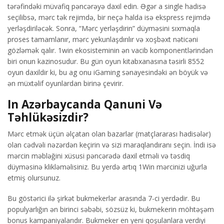
tərəfindəki müvafiq pəncərəyə daxil edin. Əgər a single hadisə
seçilibsə, mərc tək rejimdə, bir neçə halda isə ekspress rejimdə
yerləşdiriləcək. Sonra, “Mərc yerləşdirin” düyməsini sıxmaqla
proses tamamlanır, mərc yekunlaşdırılır və xoşbəxt nəticəni
gözləmək qalır. 1win ekosisteminin ən vacib komponentlərindən
biri onun kazinosudur. Bu gün oyun kitabxanasına təsirli 8552
oyun daxildir ki, bu ag onu iGaming sənayesindəki ən böyük və
ən müxtəlif oyunlardan birinə çevirir.
In Azərbaycanda Qanuni Və
Təhlükəsizdir?
Mərc etmək üçün əlçatan olan bazarlar (matçlararası hadisələr)
olan cədvəli nəzərdən keçirin və sizi maraqlandıranı seçin. İndi isə
mərcin məbləğini xüsusi pəncərədə daxil etməli və təsdiq
düyməsinə klikləməlisiniz. Bu yerdə artıq 1Win mərcinizi uğurla
etmiş olursunuz.
Bu göstərici ilə şirkət bukmekerlər arasında 7-ci yerdədir. Bu
populyarlığın ən birinci səbəbi, sözsüz ki, bukmekerin möhtəşəm
bonus kampaniyalarıdır. Bukmeker en yeni qoşulanlara verdiyi