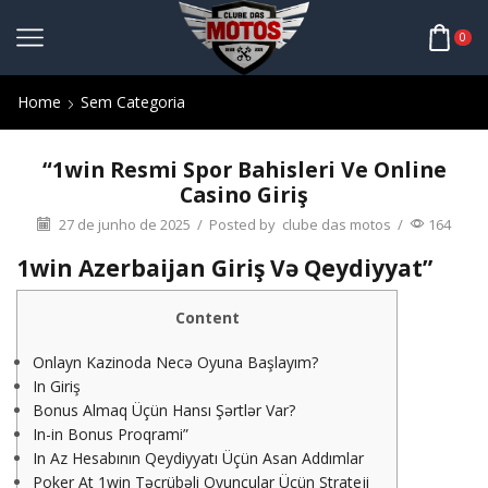
0
Home
Sem Categoria
“1win Resmi Spor Bahisleri Ve Online
Casino Giriş
27 de junho de 2025
/
Posted by
clube das motos
/
164
1win Azerbaijan Giriş Və Qeydiyyat”
Content
Onlayn Kazinoda Necə Oyuna Başlayım?
In Giriş
Bonus Almaq Üçün Hansı Şərtlər Var?
In-in Bonus Proqrami”
In Az Hesabının Qeydiyyatı Üçün Asan Addımlar
Poker At 1win Təcrübəli Oyunçular Üçün Strateji