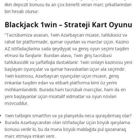
ilkin depozit bonusu ilə ən çox benefit verən mərc şirkətlərindən
biri hesab olunur.
Blackjack 1win – Strateji Kart Oyunu
“Təcrübəmizə əsasən, 1win Azərbaycan müasir, təhlükəsiz və
rahat bir platformadır, qumar oyunları və mərclər üçün. Kazino
AZ istifadəçilərinə sadə qeydiyyat və geniş oyun seçimi təqdim
etməsi ilə fərqlənir. Bundan əlavə, 1win giriş təcrübəsi
təhlükəsizlik və şəffaflıqla dəstəklənir. 1win onlayn kazinosu yeni
başlayan oyunçular və qumar həvəskarları üçün əla seçimdir.
1win kazinosu, Azərbaycan oyunçuları üçün müasir, geniş
imkanlar təqdim edən və etibarlı platforma kimi öz yerini
möhkəmləndirib. Burada həm təcrübəli mərcçilər, həm də en
yeni başlayanlar üçün müxtəlif xidmətlər və oyun növləri
mövcuddur.
1win tətbiqini smartfon və ya planşetdə necə quraşdırmaq olar?
Burada Azərbaycandan olan istifadəçilər üçün böyük qarşılama
bonusu verilir ki, bu da mənə böyük məbləğdə pul qazanaraq
mərc etməyə imkan verir.