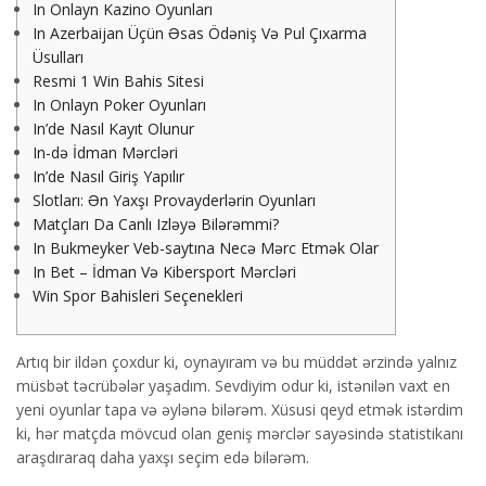
In Onlayn Kazino Oyunları
In Azerbaijan Üçün Əsas Ödəniş Və Pul Çıxarma
Üsulları
Resmi 1 Win Bahis Sitesi
In Onlayn Poker Oyunları
In’de Nasıl Kayıt Olunur
In-də İdman Mərcləri
In’de Nasıl Giriş Yapılır
Slotları: Ən Yaxşı Provayderlərin Oyunları
Matçları Da Canlı Izləyə Bilərəmmi?
In Bukmeyker Veb-saytına Necə Mərc Etmək Olar
In Bet – İdman Və Kibersport Mərcləri
Win Spor Bahisleri Seçenekleri
Artıq bir ildən çoxdur ki, oynayıram və bu müddət ərzində yalnız
müsbət təcrübələr yaşadım. Sevdiyim odur ki, istənilən vaxt en
yeni oyunlar tapa və əylənə bilərəm. Xüsusi qeyd etmək istərdim
ki, hər matçda mövcud olan geniş mərclər sayəsində statistikanı
araşdıraraq daha yaxşı seçim edə bilərəm.