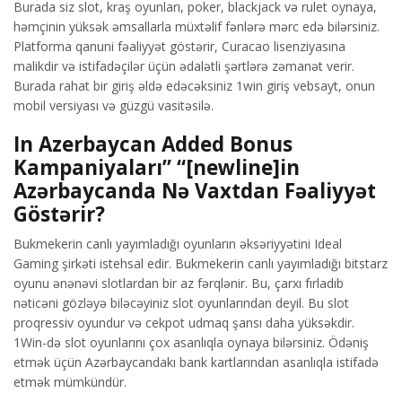
Burada siz slot, kraş oyunları, poker, blackjack və rulet oynaya,
həmçinin yüksək əmsallarla müxtəlif fənlərə mərc edə bilərsiniz.
Platforma qanuni fəaliyyət göstərir, Curacao lisenziyasına
malikdir və istifadəçilər üçün ədalətli şərtlərə zəmanət verir.
Burada rahat bir giriş əldə edəcəksiniz 1win giriş vebsayt, onun
mobil versiyası və güzgü vasitəsilə.
In Azerbaycan Added Bonus
Kampaniyaları” “[newline]in
Azərbaycanda Nə Vaxtdan Fəaliyyət
Göstərir?
Bukmekerin canlı yayımladığı oyunların əksəriyyətini Ideal
Gaming şirkəti istehsal edir. Bukmekerin canlı yayımladığı bitstarz
oyunu ənənəvi slotlardan bir az fərqlənir. Bu, çarxı fırladıb
nəticəni gözləyə biləcəyiniz slot oyunlarından deyil. Bu slot
proqressiv oyundur və cekpot udmaq şansı daha yüksəkdir.
1Win-də slot oyunlarını çox asanlıqla oynaya bilərsiniz. Ödəniş
etmək üçün Azərbaycandakı bank kartlarından asanlıqla istifadə
etmək mümkündür.