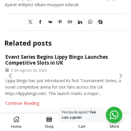
ziyarət etdiyiniz ölkəni müəyyən edəcək.
Related posts
Event Series Begins Lippy Bingo Launches
Competitive Slots in UK
5 de agosto de 2026
Lippy Bingo has just introduced its first Tournament Series, a
novel competitive arena for slot fans across the UK
https://lippybingo.net/. This launch marks a major...
Continue Reading
Precisa de ajuda?
Fale
0
com a gente!
Home
Shop
Cart
More