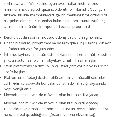
sixilmayacaq. 1Win kazino oyun avtomatları instructions
minimum risklə sürətli qazanc əldə etmə imkanıdır. Oyunçuların
fikrincə, bu ildə məmnuniyyətli gəlirin mənbəyi kimi virtual slot
maşınları olmuşdur. İstənilən bukmeker kontorunun istifadəçi
təcrübəsinin mühüm komponenti bonus proqramıdır.
Daxil olduqdan sonra mövcud ödəniş üsulunu seçməlisiniz.
Hesabınız varsa, proqramda və ya tətbiqdə Giriş üzərinə klikləyib
istifadəçi adı və şifrə giriş edin.
İnternet layihəsinin bütün üstünlüklərini təhlil edən mütəxəssislər
şirkətin bütün sahələrinin obyektiv icmalını hazırlamışlar.
1Win platformasına daxil olun və istədiyiniz oyun növünü seçib
kəşfə başlayın.
Platforma istifadəçi dostu, təhlükəsizdir və müxtəlif seçimlər
təklif edir və səxavətli bonuslar və istifadə rahatlığı sayəsində
populyarlığı artır.
Növbəti addım 1win-də mövcud olan bütün xətti açacaq.
Növbəti addım 1win-də mövcud olan bütün xətti açacaq.
Hadisələrin və əmsalların nomenklaturasını öyrəndikdən sonra
nə qədər pul qoyulduğunu göstərin və onu ekranın sağ