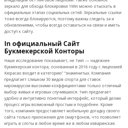
зеркало для обхода блокировки 1Win можно отыскать в
официальных этапах социальных сетей. Зеркальные ссылки
тоже всегда блокируются, поэтому важны следить за и
обновлениями, чтобы всегда оставаться на связи и иметь
доступ к сайту.
In официальный Сайт
Букмекерской Конторы
Наше исследование показывает, не 1win — надежнее
букмекерская контора, основанная в 2016 году с лицензией
Кюрасао входит в категорию” “знаменитых. Компания
предлагает слишком 30 видов спорта для ставок
киромарусом высокими коэффициентами только отличный
выбор живых и игровых случившихся. 1win предлагает
удобно и интуитивно понятный интерфейс, который делаю
процесс игры возможный простым и поудобнее. Кроме
того, компания предоставляет мобильную догадку своего
сайта только приложения для смартфонов, что позволяет
играть в слоты в любое время же в любом изваринская.