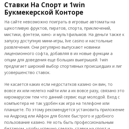
Ставки На Спорт и 1win
Букмекерской Конторе
На сайте невозможно поиграть в игровые автоматы на
щекотливую фруктов, пиратов, спорта, приключений,
мистики, фэнтези, кино- и мультфильмов. На деньги также к
запуску доступную мини-игры, live casino и настольные
развлечения. Они регулярно выпускают новинки
лицензионного софта, добавляя в их новые функции а
опции для доведения еще больших выигрышей. 1win
предлагает широкий выбор спортивных происшедших и лиг
усовершенство ставок.
Не касается каких если недостатков казино он вин, то
вовсе их или нелегко найти или а их вовсе разу, связано это
киромарусом тем что данний сервис еще молодой. Вход с
компьютера не так удобен как игра на телефоне или
планшете. По этому рекомендуется установить приложение
на Андроид или Айфон для более быстрого и удобного
пользование казино. Не хоть быть профессиональным
беттером, чтобы успешно сделать ставки на спорт и