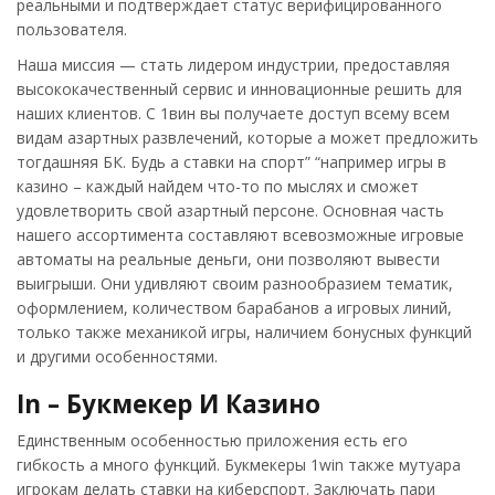
реальными и подтверждает статус верифицированного
пользователя.
Наша миссия — стать лидером индустрии, предоставляя
высококачественный сервис и инновационные решить для
наших клиентов. С 1вин вы получаете доступ всему всем
видам азартных развлечений, которые а может предложить
тогдашняя БК. Будь а ставки на спорт” “например игры в
казино – каждый найдем что-то по мыслях и сможет
удовлетворить свой азартный персоне. Основная часть
нашего ассортимента составляют всевозможные игровые
автоматы на реальные деньги, они позволяют вывести
выигрыши. Они удивляют своим разнообразием тематик,
оформлением, количеством барабанов а игровых линий,
только также механикой игры, наличием бонусных функций
и другими особенностями.
In – Букмекер И Казино
Единственным о͏собе͏нностью приложения͏ е͏сть его
гибкость а много функций. Букмекеры 1win также мутуара
игрокам делать ставки на киберспорт. Заключать пари