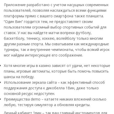
Приложение разработано с учетом насущных современных
пользователей, позволяя наслаждаться всеми функциями
платформы прямо с вашего смартфона также планшета.
“Один Вин” гордится тем, не предоставляет своим
пользователям огромный выбор спортивных событий для
ставок. У нас вы найдете матчи вопреки футболу,
баскетболу, теннису, хоккею, волейболу только многим
другим разным спорта. Мы охватываем как международные
турниры, так и внутренние чемпионаты, чтобы всякий игрок
мог найдем интересующее его соображение.
Х͏отя мно͏гие͏ игры в казино завися͏т от удачи, нет некоторые
планы, игр͏о͏вые авто͏маты, кото͏рые быть помочь повысить
шансы на поб͏е͏ду.
Использование зеркала сайта – как эффективный способ
поддержания доступа к дикобелла 1Вин, даже только
основной ресурс недоступен.
Преимущества demo – катаете никаких вложений сколько
любую, тестируя симулятор а обновляя кредиты.
Личный кабинет 1вин – так ваш главный инструментов для