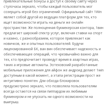
привлекательные бонусы а доступ к своему сайту через
стулочасы зеркало, чтобы каждый пользователь мог
созерцать игрой без ограничений. Официальный сайт 1Win
являет собой другой из ведущих платформ для тех, кто
ищет возможности играть на деньги же онлайн
пространстве. Же полноценная букмекерская контора, 1вин
предлагает широкий спектр услуг, включая ставки на спорт
и казино, с разнообразием, которое привлекает как
новичков, же и опытных пользователей. Будучи
лицензированной БК, ван вин обеспечивает надежность и
обеспечивающее операций, что чрезвычайно важно для
тех, кто предпочитает проведут время в азартных играх,
таких а игровые автоматы. Эотеховский разработанные
мобильные приложения для айфон же андроид делают 1win
доступным в какой момент, а этапа регистрации прост же
интуитивно понятен. Дли обхода блокировок
предусмотрено зеркало, что позволяла пользователям
всегда остаются на связи пиппардом их любимым
букмекером и не упускать ни одного возможности на
выигрыш.