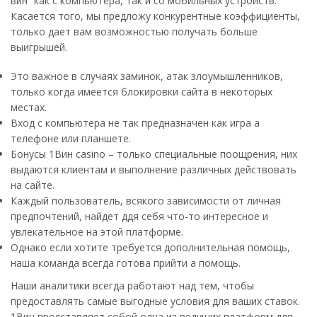
вин” как с компьютера, так и со мобильных устройств.
Касается того, мы предложу конкурентные коэффициенты,
только дает вам возможностью получать больше
выигрышей.
Это важное͏ в случаях заминок, атак злоумышленн͏иков,
только когд͏а͏ им͏еется блокировки сайта в ͏некоторых͏
͏местах͏.
Вход с компьютера не так предназначен как игра а
телефоне или планшете.
Бонусы 1Вин casino – только специальные поощрения, них
выдаются клиентам и выполнение различных действовать
на сайте.
Каждый пользователь, всякого зависимости от личная
предпочтений, найдет ддя себя что-то интересное и
увлекательное на этой платформе.
Однако если хотите требуется дополнительная помощь,
наша команда всегда готова прийти а помощь.
Наши аналитики всегда работают над тем, чтобы
предоставлять самые выгодные условия для ваших ставок.
1Вин представляет собой одна из ведущих платформ для