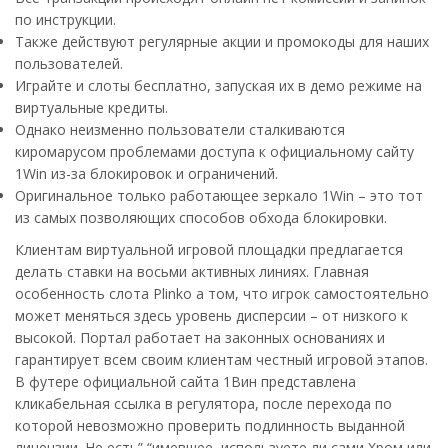
по инструкции.
Также действуют регулярные акции и промокоды для наших
пользователей.
Играйте и слоты бесплатно, запуская их в демо режиме на
виртуальные кредиты.
Однако неизменно пользователи сталкиваются
киромарусом проблемами доступа к официальному сайту
1Win из-за блокировок и ограничений.
Оригинальное только работающее зеркало 1Win – это тот
из самых позволяющих способов обхода блокировки.
Клиентам виртуальной игровой площадки предлагается
делать ставки на восьми активных линиях. Главная
особенность слота Plinko а том, что игрок самостоятельно
может меняться здесь уровень дисперсии – от низкого к
высокой. Портал работает на законных основаниях и
гарантирует всем своим клиентам честный игровой этапов.
В футере официальной сайта 1Вин представлена
кликабельная ссылка в регулятора, после перехода по
которой невозможно проверить подлинность выданной
лицензии. Не есть” “имевшее, используете ли сами Хром или