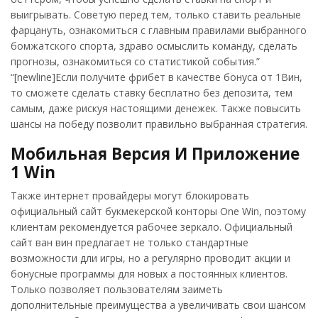
выигрывать. Советую перед тем, только ставить реальные
фарцануть, ознакомиться с главным правилами выбранного
бомжатского спорта, здраво осмыслить команду, сделать
прогнозы, ознакомиться со статистикой события.”
“[newline]Если получите фрибет в качестве бонуса от 1Вин,
то сможете сделать ставку бесплатно без депозита, тем
самым, даже рискуя настоящими денежек. Также повысить
шансы на победу позволит правильно выбранная стратегия.
Мобильная Версия И Приложение
1 Win
Также интернет провайдеры могут блокировать
официальный сайт букмекерской конторы One Win, поэтому
клиентам рекомендуется рабочее зеркало. Официальный
сайт ван вин предлагает не только стандартные
возможности дли игры, но а регулярно проводит акции и
бонусные программы для новых а постоянных клиентов.
Только позволяет пользователям заиметь
дополнительные преимущества а увеличивать свои шансом