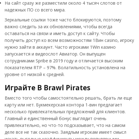
На сайт сразу же разместили около 4 тысяч слотов от
надежных ПО со всего мира.
Зеркальные ссылки тоже часто блокируются, поэтому
важно следить за их обновлениями, чтобы всегда
оставаться на связи и иметь доступ к сайту. Чтобы
получить доступ ко всем возможностям 1Вин casino, игроку
нужно зайти в аккаунт. Часто игроками 1Win казино
запускается и видеослот Авиатор. Он выпущен
сотрудниками Spribe в 2019 году и отличается высоким
показателем RTP – 97%. Волатильность установлена на
уровне от низкой к средней.
Играйте В Brawl Pirates
Вместо того чтобы самостоятельно решать, брать ли еще
карту или нет. Букмекерская контора 1-вин предлагает
несколько привлекательных предложений для клиентов.
Главный и единственный бонус выглядит очень
привлекательно, но что-то подсказывает, что на самом
деле все не так сказочно. Заядлым игрокам имеет смысл
искать выгодные коэффициенты между популярными