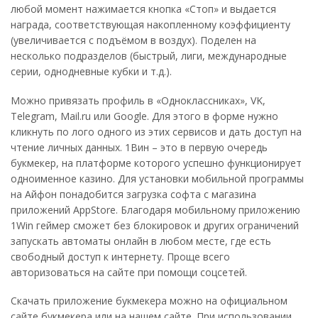
любой момент нажимается кнопка «Стоп» и выдается
награда, соответствующая накопленному коэффициенту
(увеличивается с подъёмом в воздух). Поделен на
несколько подразделов (быстрый, лиги, международные
серии, однодневные кубки и т.д.).
Можно привязать профиль в «Одноклассниках», VK,
Telegram, Mail.ru или Google. Для этого в форме нужно
кликнуть по лого одного из этих сервисов и дать доступ на
чтение личных данных. 1Вин – это в первую очередь
букмекер, на платформе которого успешно функционирует
одноименное казино. Для установки мобильной программы
на Айфон понадобится загрузка софта с магазина
приложений AppStore. Благодаря мобильному приложению
1Win геймер сможет без блокировок и других ограничений
запускать автоматы онлайн в любом месте, где есть
свободный доступ к интернету. Проще всего
авторизоваться на сайте при помощи соцсетей.
Скачать приложение букмекера можно на официальном
сайте букмекера или на нашем сайте. При использовании