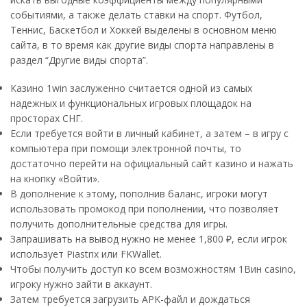
событиями, а также делать ставки на спорт. Футбол,
Теннис, Баскетбол и Хоккей выделены в основном меню
сайта, в то время как другие виды спорта направлены в
раздел “Другие виды спорта”.
Казино 1win заслуженно считается одной из самых
надежных и функциональных игровых площадок на
просторах СНГ.
Если требуется войти в личный кабинет, а затем – в игру с
компьютера при помощи электронной почты, то
достаточно перейти на официальный сайт казино и нажать
на кнопку «Войти».
В дополнение к этому, пополнив баланс, игроки могут
использовать промокод при пополнении, что позволяет
получить дополнительные средства для игры.
Запрашивать на вывод нужно не менее 1,800 ₽, если игрок
использует Piastrix или FKWallet.
Чтобы получить доступ ко всем возможностям 1Вин casino,
игроку нужно зайти в аккаунт.
Затем требуется загрузить APK-файл и дождаться