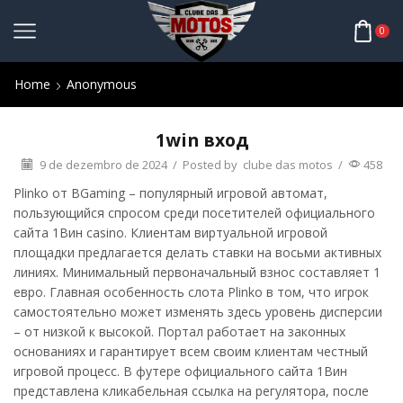
0
Home
Anonymous
1win вход
9 de dezembro de 2024
/
Posted by
clube das motos
/
458
Plinko от BGaming – популярный игровой автомат,
пользующийся спросом среди посетителей официального
сайта 1Вин casino. Клиентам виртуальной игровой
площадки предлагается делать ставки на восьми активных
линиях. Минимальный первоначальный взнос составляет 1
евро. Главная особенность слота Plinko в том, что игрок
самостоятельно может изменять здесь уровень дисперсии
– от низкой к высокой. Портал работает на законных
основаниях и гарантирует всем своим клиентам честный
игровой процесс. В футере официального сайта 1Вин
представлена кликабельная ссылка на регулятора, после