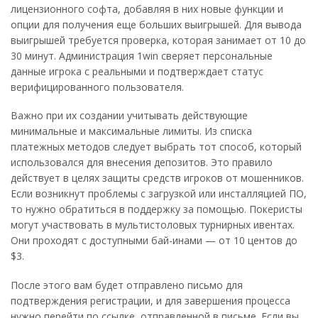
лицензионного софта, добавляя в них новые функции и
опции для получения еще больших выигрышей. Для вывода
выигрышей требуется проверка, которая занимает от 10 до
30 минут. Администрация 1win сверяет персональные
данные игрока с реальными и подтверждает статус
верифицированного пользователя.
Важно при их создании учитывать действующие
минимальные и максимальные лимиты. Из списка
платежных методов следует выбрать тот способ, который
использовался для внесения депозитов. Это правило
действует в целях защиты средств игроков от мошенников.
Если возникнут проблемы с загрузкой или инсталляцией ПО,
то нужно обратиться в поддержку за помощью. Покеристы
могут участвовать в мультистоловых турнирных ивентах.
Они проходят с доступными бай-инами — от 10 центов до
$3.
После этого вам будет отправлено письмо для
подтверждения регистрации, и для завершения процесса
нужно перейти по ссылке, отправленной в письме. Если вы