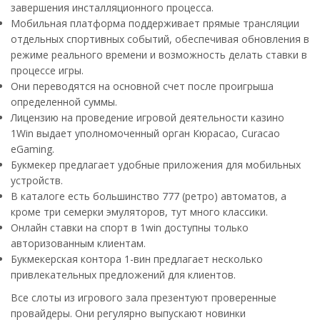
завершения инсталляционного процесса.
Мобильная платформа поддерживает прямые трансляции
отдельных спортивных событий, обеспечивая обновления в
режиме реального времени и возможность делать ставки в
процессе игры.
Они переводятся на основной счет после проигрыша
определенной суммы.
Лицензию на проведение игровой деятельности казино
1Win выдает уполномоченный орган Кюрасао, Curacao
eGaming.
Букмекер предлагает удобные приложения для мобильных
устройств.
В каталоге есть большинство 777 (ретро) автоматов, а
кроме три семерки эмуляторов, тут много классики.
Онлайн ставки на спорт в 1win доступны только
авторизованным клиентам.
Букмекерская контора 1-вин предлагает несколько
привлекательных предложений для клиентов.
Все слоты из игрового зала презентуют проверенные
провайдеры. Они регулярно выпускают новинки