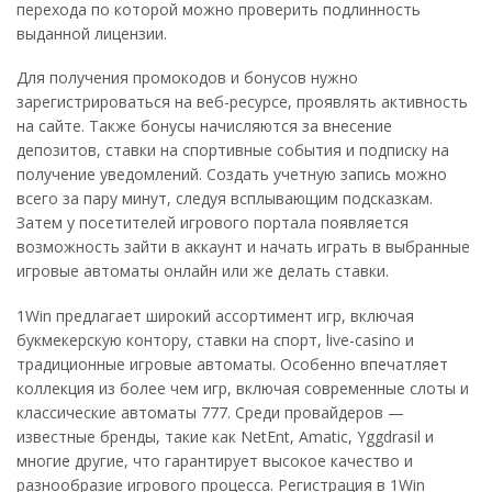
перехода по которой можно проверить подлинность
выданной лицензии.
Для получения промокодов и бонусов нужно
зарегистрироваться на веб-ресурсе, проявлять активность
на сайте. Также бонусы начисляются за внесение
депозитов, ставки на спортивные события и подписку на
получение уведомлений. Создать учетную запись можно
всего за пару минут, следуя всплывающим подсказкам.
Затем у посетителей игрового портала появляется
возможность зайти в аккаунт и начать играть в выбранные
игровые автоматы онлайн или же делать ставки.
1Win предлагает широкий ассортимент игр, включая
букмекерскую контору, ставки на спорт, live-casino и
традиционные игровые автоматы. Особенно впечатляет
коллекция из более чем игр, включая современные слоты и
классические автоматы 777. Среди провайдеров —
известные бренды, такие как NetEnt, Amatic, Yggdrasil и
многие другие, что гарантирует высокое качество и
разнообразие игрового процесса. Регистрация в 1Win