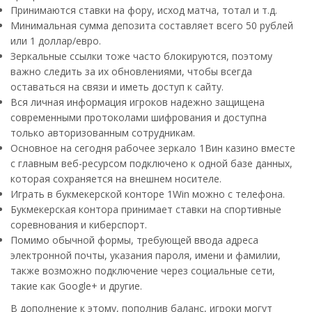
Принимаются ставки на фору, исход матча, тотал и т.д.
Минимальная сумма депозита составляет всего 50 рублей
или 1 доллар/евро.
Зеркальные ссылки тоже часто блокируются, поэтому
важно следить за их обновлениями, чтобы всегда
оставаться на связи и иметь доступ к сайту.
Вся личная информация игроков надежно защищена
современными протоколами шифрования и доступна
только авторизованным сотрудникам.
Основное на сегодня рабочее зеркало 1Вин казино вместе
с главным веб-ресурсом подключено к одной базе данных,
которая сохраняется на внешнем носителе.
Играть в букмекерской конторе 1Win можно с телефона.
Букмекерская контора принимает ставки на спортивные
соревнования и киберспорт.
Помимо обычной формы, требующей ввода адреса
электронной почты, указания пароля, имени и фамилии,
также возможно подключение через социальные сети,
такие как Google+ и другие.
В дополнение к этому, пополнив баланс, игроки могут