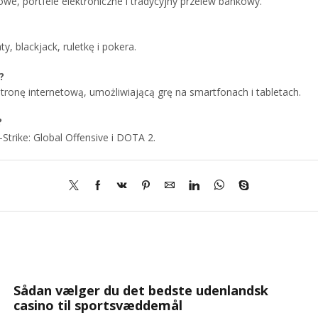
we, portfele elektroniczne i tradycyjny przelew bankowy.
 blackjack, ruletkę i pokera.
?
ronę internetową, umożliwiającą grę na smartfonach i tabletach.
?
trike: Global Offensive i DOTA 2.
Sådan vælger du det bedste udenlandsk
casino til sportsvæddemål