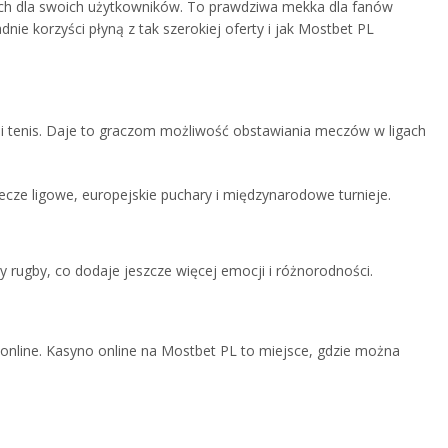
ych dla swoich użytkowników. To prawdziwa mekka dla fanów
adnie korzyści płyną z tak szerokiej oferty i jak Mostbet PL
 i tenis. Daje to graczom możliwość obstawiania meczów w ligach
cze ligowe, europejskie puchary i międzynarodowe turnieje.
y rugby, co dodaje jeszcze więcej emocji i różnorodności.
 online. Kasyno online na Mostbet PL to miejsce, gdzie można