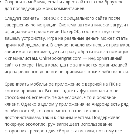
Сохранить моё имя, email и адрес сайта в этом браузере
для последующих моих комментариев.
Следует скачать ПокерОК с официального сайта после
завершения регистрации. Система автоматически загрузит
официальное приложение ПокерОК, соответствующее
вашему устройству. Игра на реальные деньги может стать
причиной лудомании. В случае появления первых признаков
зависимости рекомендуется сразу обратиться за помощью
к специалистам. Onlinepokerigrat.com — информативный
сайт о покере. Наша команда не занимается организацией
игр на реальные деньги и не принимает какие-либо взносы.
Сравнивать мобильное приложение с версией на ПК не
совсем правильно. Все же гаджеты функционально не
способны обеспечить те же условия, что и основной
клиент. Однако в целом у приложения на Андроид есть ряд
особенностей, которые можно отнести как к
достоинствамам, так и к слабым местам. Поддерживая
покерную экологию, рум запрещает использование
сторонних трекеров для сбора статистики, поэтому все