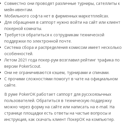
Совместно они проводят различные турниры, сателлиты к
мейн-ивентам.
Мобильного софта нет в фирменных маркетплейсах.
Для обращения в саппорт нужно войти на сайт или клиент
покерной комнаты.
Требуется обратиться к сотрудникам технической
поддержки по электронной почте.
Система сбора и распределения комиссии имеет несколько
особенностей.
Летом 2021 года покер-рум возглавил рейтинг трафика по
версии PokerScout.
Они не ограничиваются кэшем, турнирами и спинами.
С прочими сложностями помогут в чате на официальном
сайте.
В руме PokerOK работает саппорт для русскоязычных
пользователей. Обратиться в техническую поддержку
можно через форму на сайте или написать на e-mail. На
странице площадки есть ответы на частые вопросы и
инструкция, как скачать клиент ПокерОК на компьютер.