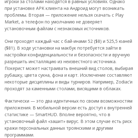
игроки за столами находятся в равных условиях. Однако
при установке APK клиента на Андроид могут возникать
проблемы. Вторая — приложение нельзя скачать с Play
Market, а телефон по умолчанию не доверяет
установочным файлам с незнакомых источников.
Они проходят каждый час с бай-инами 52 ($8) и 525,5 юаней
($81). В ходе установки на макбук потребуется зайти в
настройки конфиденциальности и безопасности и вручную
разрешить инсталляцию из неизвестного источника.
Покерист может настраивать внешний вид столов, выбирая
рубашку, цвета сукна, фона и карт. Исключение составляют
некоторые дисциплины и виды турниров. Например, Zodiac’и
проходят за каменными столами, висящими в облаках.
Фактически — это два идентичных по своим возможностям
приложения. В мобильной версии есть доступ к внутренней
статистике — SmartHUD. Вполне вероятно, что в
установочный файл «зашит» вирус. В этом случае есть риск
кражи персональных данных троянскими и другими
программами.