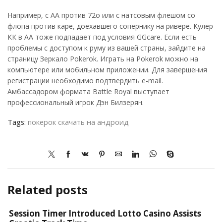
Например, с АА против 72о или с натсовым флешом со
флопа против каре, доехавшего сопернику на ривере. Кулер
КК в АА тоже подпадает под условия GGcare. Если есть
проблемы с доступом к руму из вашей страны, зайдите на
страницу Зеркало Pokerok. Играть на Pokerok можно на
компьютере или мобильном приложении. Для завершения
регистрации необходимо подтвердить e-mail.
Амбассадором формата Battle Royal выступает
профессиональный игрок Дэн Билзерян.
Tags:
покерок скачать на андроид
Related posts
Session Timer Introduced Lotto Casino Assists