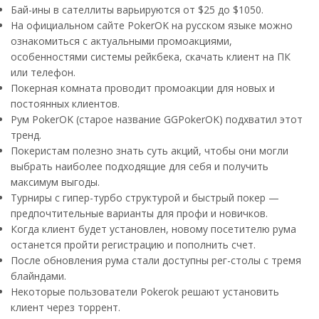
Бай-ины в сателлиты варьируются от $25 до $1050.
На официальном сайте PokerOK на русском языке можно
ознакомиться с актуальными промоакциями,
особенностями системы рейкбека, скачать клиент на ПК
или телефон.
Покерная комната проводит промоакции для новых и
постоянных клиентов.
Рум PokerOK (старое название GGPokerOK) подхватил этот
тренд.
Покеристам полезно знать суть акций, чтобы они могли
выбрать наиболее подходящие для себя и получить
максимум выгоды.
Турниры с гипер-турбо структурой и быстрый покер —
предпочтительные варианты для профи и новичков.
Когда клиент будет установлен, новому посетителю рума
останется пройти регистрацию и пополнить счет.
После обновления рума стали доступны рег-столы с тремя
блайндами.
Некоторые пользователи Pokerok решают установить
клиент через торрент.