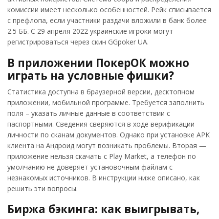
комиссии имеет несколько особенностей. Рейк списывается
с префлопа, если участники раздачи вложили в банк более
2.5 ББ. С 29 апреля 2022 украинские игроки могут
регистрироваться через скин GGpoker UA.
В приложении ПокерОК можно
играть на условные фишки?
Статистика доступна в браузерной версии, десктопном
приложении, мобильной программе. Требуется заполнить
поля – указать личные данные в соответствии с
паспортными. Сведения сверяются в ходе верификации
личности по сканам документов. Однако при установке APK
клиента на Андроид могут возникать проблемы. Вторая —
приложение нельзя скачать с Play Market, а телефон по
умолчанию не доверяет установочным файлам с
незнакомых источников. В инструкции ниже описано, как
решить эти вопросы.
Биржа бэкинга: как выигрывать,