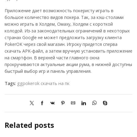
Приложение дает возможность покеристу играть в
большое количество видов покера. Так, за кэш-столами
можно играть в Холдем, Омаху, Холдем с короткой
колодой. Из-за законодательных ограничений в некоторых
странах Google не может предложить загрузку клиента
PokerOK через свой магазин. Игроку придется сперва
скачать APK-файл, а затем вручную установить приложение
на смартфон. В верхней части главного окна
прокручиваются актуальные акции рума, в нижней доступны
быстрый выбор игр и панель управления.
Tags:
ggpokerok скачать на пк
Related posts