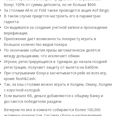
бонус 100% от суммы депозита, но не больше $600.
За столами All-in or Fold также проводится акция Aof Bingo.
В таком случае придется настроить его в параметрах
гаджета.
Он выдавался за создание учетной записи и прохождение
верификации.
Приложение дает возможность покеристу играть в
большое количество видов покера.
По окончании события призы автоматически делятся
между дольщиками, что исключает обман.
Игроки, регистрирующиеся в турнирах до начала поздней
регистрации, получают защиту от вылета на баббле.
При отыгрывании бонуса засчитывается рейк из всех игр,
кроме Rush&Cash.
Так, за кэш-столами можно играть в Холдем, Омаху, Холдем
с короткой колодой.
Если выпало бб, деньги добавляются к общему банку и
достаются победителю раздачи.
Вечером по мск в комнате собираются более 100,000
активных покеристов. Система сбора и распределения