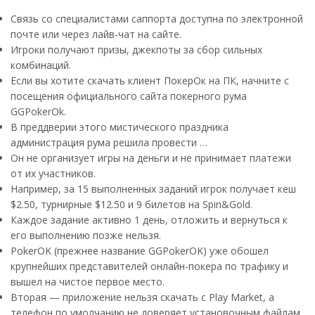
Связь со специалистами саппорта доступна по электронной
почте или через лайв-чат на сайте.
Игроки получают призы, джекпоты за сбор сильных
комбинаций.
Если вы хотите скачать клиент ПокерОк на ПК, начните с
посещения официального сайта покерного рума
GGPokerOk.
В преддверии этого мистического праздника
администрация рума решила провести …
Он не организует игры на деньги и не принимает платежи
от их участников.
Например, за 15 выполненных заданий игрок получает кеш
$2.50, турнирные $12.50 и 9 билетов на Spin&Gold.
Каждое задание активно 1 день, отложить и вернуться к
его выполнению позже нельзя.
PokerOK (прежнее название GGPokerOK) уже обошел
крупнейших представителей онлайн-покера по трафику и
вышел на чистое первое место.
Вторая — приложение нельзя скачать с Play Market, а
телефон по умолчанию не доверяет установочным файлам