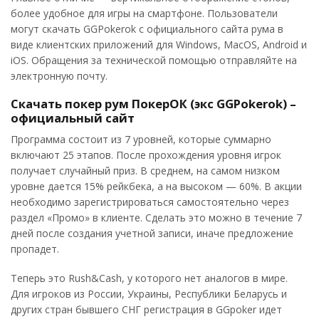
более удобное для игры на смартфоне. Пользователи
могут скачать GGPokerok с официального сайта рума в
виде клиентских приложений для Windows, MacOS, Android и
iOS. Обращения за технической помощью отправляйте на
электронную почту.
Скачать покер рум ПокерОК (экс GGPokerok) –
официальный сайт
Программа состоит из 7 уровней, которые суммарно
включают 25 этапов. После прохождения уровня игрок
получает случайный приз. В среднем, на самом низком
уровне дается 15% рейкбека, а на высоком — 60%. В акции
необходимо зарегистрироваться самостоятельно через
раздел «Промо» в клиенте. Сделать это можно в течение 7
дней после создания учетной записи, иначе предложение
пропадет.
Теперь это Rush&Cash, у которого нет аналогов в мире.
Для игроков из России, Украины, Республики Беларусь и
других стран бывшего СНГ регистрация в GGpoker идет