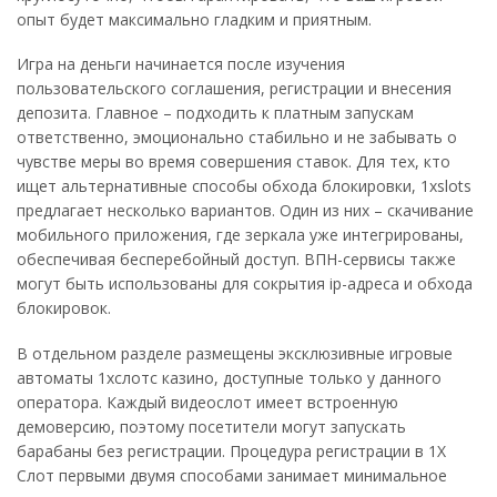
опыт будет максимально гладким и приятным.
Игра на деньги начинается после изучения
пользовательского соглашения, регистрации и внесения
депозита. Главное – подходить к платным запускам
ответственно, эмоционально стабильно и не забывать о
чувстве меры во время совершения ставок. Для тех, кто
ищет альтернативные способы обхода блокировки, 1xslots
предлагает несколько вариантов. Один из них – скачивание
мобильного приложения, где зеркала уже интегрированы,
обеспечивая бесперебойный доступ. ВПН-сервисы также
могут быть использованы для сокрытия ip-адреса и обхода
блокировок.
В отдельном разделе размещены эксклюзивные игровые
автоматы 1хслотс казино, доступные только у данного
оператора. Каждый видеослот имеет встроенную
демоверсию, поэтому посетители могут запускать
барабаны без регистрации. Процедура регистрации в 1Х
Слот первыми двумя способами занимает минимальное