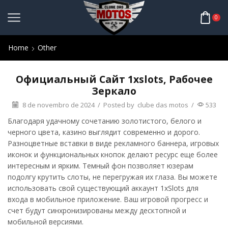
0
Home
Other
Официальный Сайт 1xslots, Рабочее
Зеркало
8 de novembro de 2024
/
Posted by
clube das motos
/
533
Благодаря удачному сочетанию золотистого, белого и
черного цвета, казино выглядит современно и дорого.
Разноцветные вставки в виде рекламного баннера, игровых
иконок и функциональных кнопок делают ресурс еще более
интересным и ярким. Темный фон позволяет юзерам
подолгу крутить слоты, не перегружая их глаза. Вы можете
использовать свой существующий аккаунт 1xSlots для
входа в мобильное приложение. Ваш игровой прогресс и
счет будут синхронизированы между десктопной и
мобильной версиями.