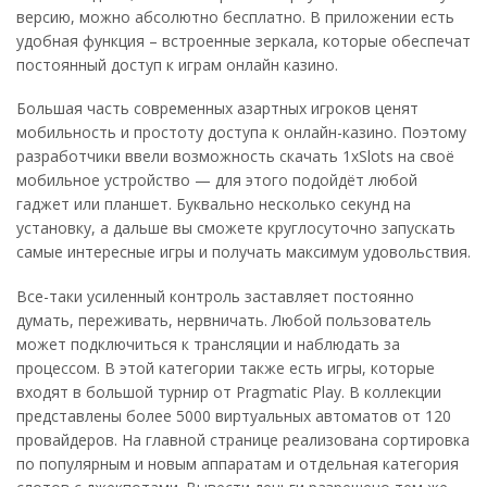
версию, можно абсолютно бесплатно. В приложении есть
удобная функция – встроенные зеркала, которые обеспечат
постоянный доступ к играм онлайн казино.
Большая часть современных азартных игроков ценят
мобильность и простоту доступа к онлайн-казино. Поэтому
разработчики ввели возможность скачать 1xSlots на своё
мобильное устройство — для этого подойдёт любой
гаджет или планшет. Буквально несколько секунд на
установку, а дальше вы сможете круглосуточно запускать
самые интересные игры и получать максимум удовольствия.
Все-таки усиленный контроль заставляет постоянно
думать, переживать, нервничать. Любой пользователь
может подключиться к трансляции и наблюдать за
процессом. В этой категории также есть игры, которые
входят в большой турнир от Pragmatic Play. В коллекции
представлены более 5000 виртуальных автоматов от 120
провайдеров. На главной странице реализована сортировка
по популярным и новым аппаратам и отдельная категория