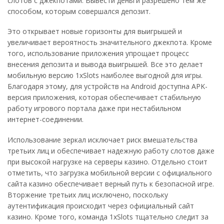
слотов с джекпотами. Вывести деньги разрешено тем же
способом, которым совершался депозит.
Это открывает новые горизонты для выигрышей и
увеличивает вероятность значительного джекпота. Кроме
того, использование приложения упрощает процесс
внесения депозита и вывода выигрышей. Все это делает
мобильную версию 1xSlots наиболее выгодной для игры.
Благодаря этому, для устройств на Android доступна APK-
версия приложения, которая обеспечивает стабильную
работу игрового портала даже при нестабильном
интернет-соединении.
Использование зеркал исключает риск вмешательства
третьих лиц и обеспечивает надежную работу слотов даже
при высокой нагрузке на серверы казино. Отдельно стоит
отметить, что загрузка мобильной версии с официального
сайта казино обеспечивает верный путь к безопасной игре.
Вторжение третьих лиц исключено, поскольку
аутентификация происходит через официальный сайт
казино. Кроме того, команда 1xSlots тщательно следит за