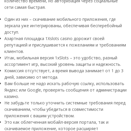
количество времени, но авторизация через социальные
сети самая быстрая.
Один из них – скачивание мобильного приложения, где
зеркала уже интегрированы, обеспечивая бесперебойный
доступ.
Азартная площадка 1Xslots casino дорожит своей
репутацией и прислушивается к пожеланиям и требованиям
клиентов.
Итак, мобильная версия 1xSlots – это удобство, разный
ассортимент игр, высокий уровень защиты и надежность.
Комиссия отсутствует, а время вывода занимает от 1 до 3
дней, зависимо от метода.
Вам больше не надо искать рабочую ссылку, использовать
Яндекс или Google, проверять сообщения от администрации
казино.
Не забудьте только уточнить системные требования перед
скачиванием, чтобы убедиться в совместимости
приложения с вашим устройством.
Это как облегченная мобайл-версия портала, так и
скачиваемое приложение, которое расширяет