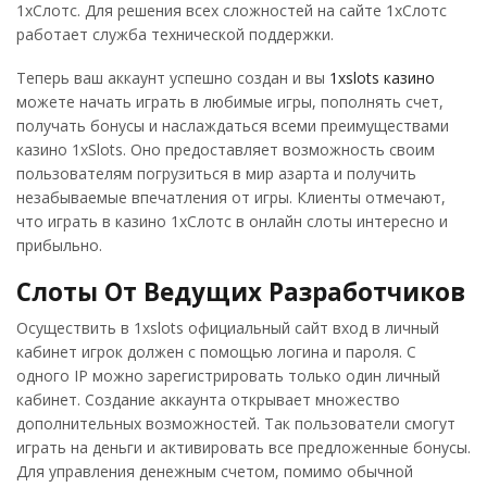
1хСлотс. Для решения всех сложностей на сайте 1хСлотс
работает служба технической поддержки.
Теперь ваш аккаунт успешно создан и вы
1xslots казино
можете начать играть в любимые игры, пополнять счет,
получать бонусы и наслаждаться всеми преимуществами
казино 1xSlots. Оно предоставляет возможность своим
пользователям погрузиться в мир азарта и получить
незабываемые впечатления от игры. Клиенты отмечают,
что играть в казино 1хСлотс в онлайн слоты интересно и
прибыльно.
Слоты От Ведущих Разработчиков
Осуществить в 1xslots официальный сайт вход в личный
кабинет игрок должен с помощью логина и пароля. С
одного IP можно зарегистрировать только один личный
кабинет. Создание аккаунта открывает множество
дополнительных возможностей. Так пользователи смогут
играть на деньги и активировать все предложенные бонусы.
Для управления денежным счетом, помимо обычной