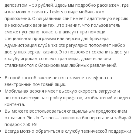
депозитом – 50 рублей. Здесь мы подробно расскажем, где
и как можно скачать 1xslots в виде мобильного
приложения. Официальный сайт имеет адаптивную версию
в нескольких вариантах. Это значит, что пользователь
сможет успешно попасть в аккаунт при помощи
специальной программы или версии для браузера.
Администрация клуба 1xslots регулярно пополняет набор
доступных зеркал казино. Это позволяет сохранить доступ
к клубу игрокам со всех стран мира, даже если они
сталкиваются с блокировками любимых развлечений.
Второй способ заключается в замене телефона на
электронный почтовый ящик.
Мобильная версия имеет высокую скорость загрузки и
автоматическую настройку шрифтов, изображений и видео
контента.
Вы можете воспользоваться специальным предложением
от казино Pin Up Casino — кликни на баннер выше и забирай
подарок 250 FS!
Всегда можно обратиться в службу технической поддержки