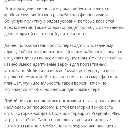
Подтверждение личности игрока требуется только в
крайних случаях. Казино разработало финансовую и
бонусную политику с рядом условий, которые касаются
всех клиентов. Также оператор ведет борьбу с отмыванием
денег и другой незаконной деятельностью.
Далее, пользователи просто переходят по указанному
адресу 1хСлот официального сайта или рабочего зеркала и
получают доступ ко всем преимуществам. Почти все сайты
казино имеют адаптивные версии для портативных
устройств. Мобильная версия 1xslots доступна для всех
игроков и ее можно бесплатно скачать на смартфон или
планшет. Функциональность такой версии ничем не
отличается от обычной версии для компьютера.
Любой пользователь может подключиться к трансляции и
наблюдать за процессом. В этой категории также есть
игры, которые входят в большой турнир от Pragmatic Play.
Играть в 1xSlots Casino на реальные деньги в игровые
автоматы можно с мобильного телефона или планшета.