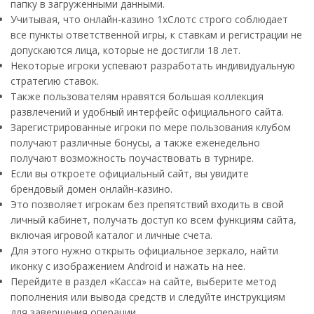
папку в загруженными данными.
Учитывая, что онлайн-казино 1хСлотс строго соблюдает
все пункты ответственной игры, к ставкам и регистрации не
допускаются лица, которые не достигли 18 лет.
Некоторые игроки успевают разработать индивидуальную
стратегию ставок.
Также пользователям нравятся большая коллекция
развлечений и удобный интерфейс официального сайта.
Зарегистрированные игроки по мере пользования клубом
получают различные бонусы, а также еженедельно
получают возможность поучаствовать в турнире.
Если вы откроете официальный сайт, вы увидите
брендовый домен онлайн-казино.
Это позволяет игрокам без препятствий входить в свой
личный кабинет, получать доступ ко всем функциям сайта,
включая игровой каталог и личные счета.
Для этого нужно открыть официальное зеркало, найти
иконку с изображением Android и нажать на нее.
Перейдите в раздел «Касса» на сайте, выберите метод
пополнения или вывода средств и следуйте инструкциям
для завершения операции.