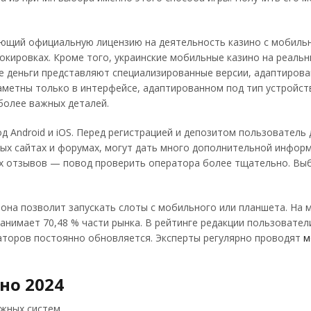
ающий официальную лицензию на деятельность казино с мобильн
блокировках. Кроме того, украинские мобильные казино на реал
е деньги представляют специализированные версии, адаптиров
аметны только в интерфейсе, адаптированном под тип устройс
более важных деталей.
 Android и iOS. Перед регистрацией и депозитом пользователь 
х сайтах и форумах, могут дать много дополнительной информа
х отзывов — повод проверить оператора более тщательно. Выб
она позволит запускать слоты с мобильного или планшета. На
занимает 70,48 % части рынка. В рейтинге редакции пользовате
аторов постоянно обновляется. Эксперты регулярно проводят
м
но 2024
жных систем.