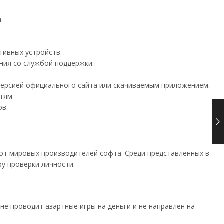
.
тивных устройств.
ния со службой поддержки.
 версией официального сайта или скачиваемым приложением.
тям.
ов.
от мировых производителей софта. Среди представленных в
у проверки личности.
е проводит азартные игры на деньги и не направлен на