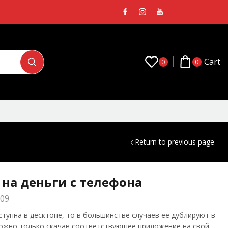
Cart
0
0
Return to previous page
на деньги с телефона
09
оступна в десктопе, то в большинстве случаев ее дублируют в
можно только скачав соответствующее приложение на свой