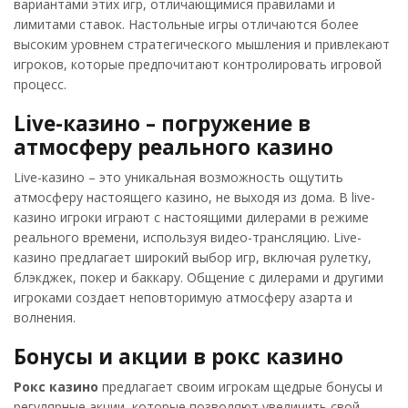
вариантами этих игр, отличающимися правилами и
лимитами ставок. Настольные игры отличаются более
высоким уровнем стратегического мышления и привлекают
игроков, которые предпочитают контролировать игровой
процесс.
Live-казино – погружение в
атмосферу реального казино
Live-казино – это уникальная возможность ощутить
атмосферу настоящего казино, не выходя из дома. В live-
казино игроки играют с настоящими дилерами в режиме
реального времени, используя видео-трансляцию. Live-
казино предлагает широкий выбор игр, включая рулетку,
блэкджек, покер и баккару. Общение с дилерами и другими
игроками создает неповторимую атмосферу азарта и
волнения.
Бонусы и акции в рокс казино
Рокс казино
предлагает своим игрокам щедрые бонусы и
регулярные акции, которые позволяют увеличить свой