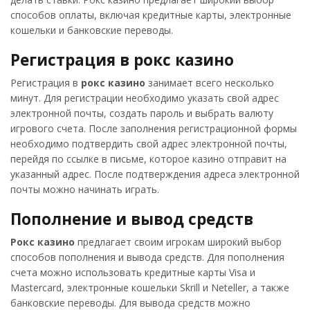
способов оплаты, включая кредитные карты, электронные
кошельки и банковские переводы.
Регистрация в рокс казино
Регистрация в
рокс казино
занимает всего несколько
минут. Для регистрации необходимо указать свой адрес
электронной почты, создать пароль и выбрать валюту
игрового счета. После заполнения регистрационной формы
необходимо подтвердить свой адрес электронной почты,
перейдя по ссылке в письме, которое казино отправит на
указанный адрес. После подтверждения адреса электронной
почты можно начинать играть.
Пополнение и вывод средств
Рокс казино
предлагает своим игрокам широкий выбор
способов пополнения и вывода средств. Для пополнения
счета можно использовать кредитные карты Visa и
Mastercard, электронные кошельки Skrill и Neteller, а также
банковские переводы. Для вывода средств можно