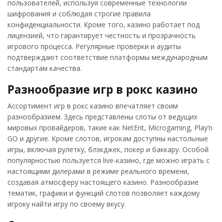
пользователей, используя современные технологии
шифрования и соблюдая строгие правила
конфиденциальности. Кроме того, казино работает под
лицензией, что гарантирует честность и прозрачность
игрового процесса. Регулярные проверки и аудиты
подтверждают соответствие платформы международным
стандартам качества.
Разнообразие игр в рокс казино
Ассортимент игр в рокс казино впечатляет своим
разнообразием. Здесь представлены слоты от ведущих
мировых провайдеров, такие как NetEnt, Microgaming, Play’n
GO и другие. Кроме слотов, игрокам доступны настольные
игры, включая рулетку, блэкджек, покер и баккару. Особой
популярностью пользуется live-казино, где можно играть с
настоящими дилерами в режиме реального времени,
создавая атмосферу настоящего казино. Разнообразие
тематик, графики и функций слотов позволяет каждому
игроку найти игру по своему вкусу.