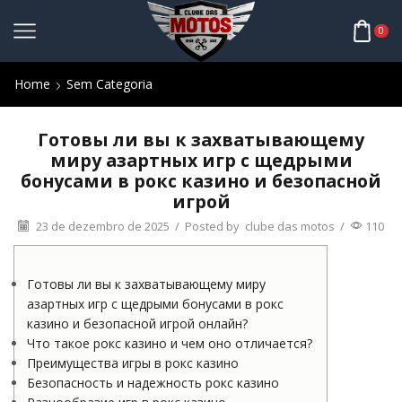
0
Home
Sem Categoria
Готовы ли вы к захватывающему
миру азартных игр с щедрыми
бонусами в рокс казино и безопасной
игрой
23 de dezembro de 2025
/
Posted by
clube das motos
/
110
Готовы ли вы к захватывающему миру
азартных игр с щедрыми бонусами в рокс
казино и безопасной игрой онлайн?
Что такое рокс казино и чем оно отличается?
Преимущества игры в рокс казино
Безопасность и надежность рокс казино