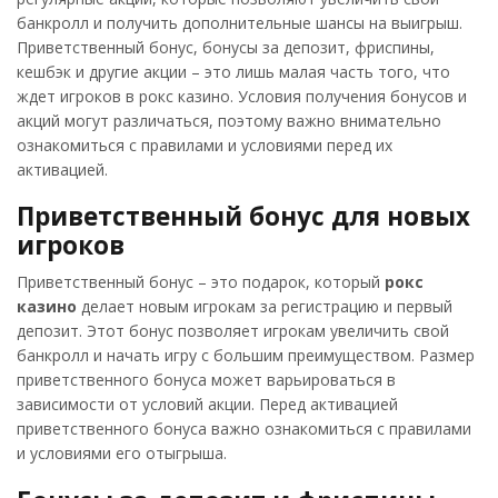
банкролл и получить дополнительные шансы на выигрыш.
Приветственный бонус, бонусы за депозит, фриспины,
кешбэк и другие акции – это лишь малая часть того, что
ждет игроков в рокс казино. Условия получения бонусов и
акций могут различаться, поэтому важно внимательно
ознакомиться с правилами и условиями перед их
активацией.
Приветственный бонус для новых
игроков
Приветственный бонус – это подарок, который
рокс
казино
делает новым игрокам за регистрацию и первый
депозит. Этот бонус позволяет игрокам увеличить свой
банкролл и начать игру с большим преимуществом. Размер
приветственного бонуса может варьироваться в
зависимости от условий акции. Перед активацией
приветственного бонуса важно ознакомиться с правилами
и условиями его отыгрыша.